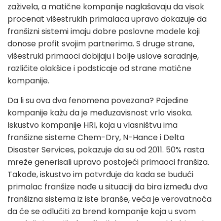
zaživela, a matične kompanije naglašavaju da visok
procenat višestrukih primalaca upravo dokazuje da
franšizni sistemi imaju dobre poslovne modele koji
donose profit svojim partnerima. S druge strane,
višestruki primaoci dobijaju i bolje uslove saradnje,
različite olakšice i podsticaje od strane matične
kompanije.
Da li su ova dva fenomena povezana? Pojedine
kompanije kažu da je međuzavisnost vrlo visoka.
Iskustvo kompanije HRI, koja u vlasništvu ima
franšizne sisteme Chem-Dry, N-Hance i Delta
Disaster Services, pokazuje da su od 2011. 50% rasta
mreže generisali upravo postojeći primaoci franšiza.
Takođe, iskustvo im potvrđuje da kada se budući
primalac franšize nađe u situaciji da bira između dva
franšizna sistema iz iste branše, veća je verovatnoća
da će se odlučiti za brend kompanije koja u svom