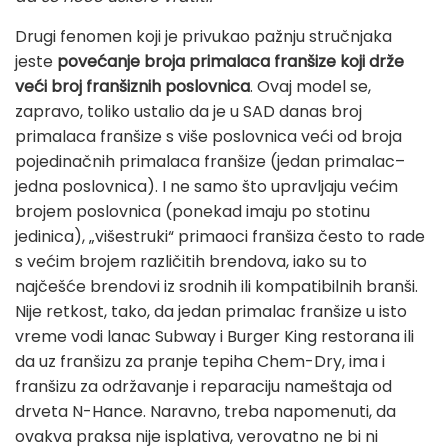
Drugi fenomen koji je privukao pažnju stručnjaka
jeste
povećanje broja primalaca franšize koji drže
veći broj franšiznih poslovnica
. Ovaj model se,
zapravo, toliko ustalio da je u SAD danas broj
primalaca franšize s više poslovnica veći od broja
pojedinačnih primalaca franšize (jedan primalac–
jedna poslovnica). I ne samo što upravljaju većim
brojem poslovnica (ponekad imaju po stotinu
jedinica), „višestruki“ primaoci franšiza često to rade
s većim brojem različitih brendova, iako su to
najčešće brendovi iz srodnih ili kompatibilnih branši.
Nije retkost, tako, da jedan primalac franšize u isto
vreme vodi lanac Subway i Burger King restorana ili
da uz franšizu za pranje tepiha Chem-Dry, ima i
franšizu za održavanje i reparaciju nameštaja od
drveta N-Hance. Naravno, treba napomenuti, da
ovakva praksa nije isplativa, verovatno ne bi ni