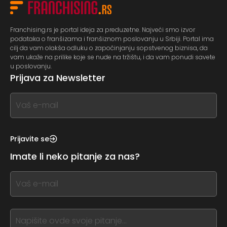
Franchising.rs je portal ideja za preduzetne. Najveći smo izvor
podataka o franšizama i franšiznom poslovanju u Srbiji. Portal ima
cilj da vam olakša odluku o započinjanju sopstvenog biznisa, da
vam ukaže na prilike koje se nude na tržištu, i da vam ponudi savete
u poslovanju.
Prijava za Newsletter
If
you
see
this,
Prijavite se
leave
Imate li neko pitanje za nas?
this
form
If
field
you
blank
see
this,