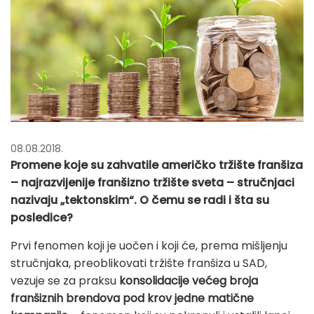
08.08.2018.
Promene koje su zahvatile američko tržište franšiza
– najrazvijenije franšizno tržište sveta – stručnjaci
nazivaju „tektonskim“. O čemu se radi i šta su
posledice?
Prvi fenomen koji je uočen i koji će, prema mišljenju
stručnjaka, preoblikovati tržište franšiza u SAD,
vezuje se za praksu
konsolidacije većeg broja
franšiznih brendova pod krov jedne matične