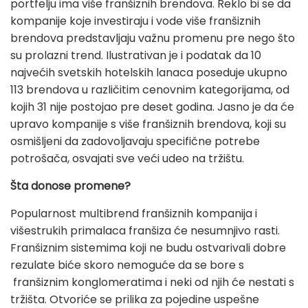
portfelju ima više franšiznih brendova. Reklo bi se da
kompanije koje investiraju i vode više franšiznih
brendova predstavljaju važnu promenu pre nego što
su prolazni trend. Ilustrativan je i podatak da 10
najvećih svetskih hotelskih lanaca poseduje ukupno
113 brendova u različitim cenovnim kategorijama, od
kojih 31 nije postojao pre deset godina. Jasno je da će
upravo kompanije s više franšiznih brendova, koji su
osmišljeni da zadovoljavaju specifične potrebe
potrošača, osvajati sve veći udeo na tržištu.
Šta donose promene?
Popularnost multibrend franšiznih kompanija i
višestrukih primalaca franšiza će nesumnjivo rasti.
Franšiznim sistemima koji ne budu ostvarivali dobre
rezulate biće skoro nemoguće da se bore s
franšiznim konglomeratima i neki od njih će nestati s
tržišta. Otvoriće se prilika za pojedine uspešne