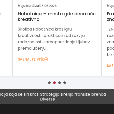
Moja franšiza
|
25.05.2026.
Moja
e
Hobotnica – mesto gde deca uče
Fra
kreativno
zn
Školica Hobotnica kroz igru,
„ZN
kreativnost i praktičan rad razvija
raz
radoznalost, samopouzdanje i ljubav
zna
prema učenju.
pod
bizn
SAZNAJTE VIŠE
SAZ
a se širi kroz
Strategija širenja franšize brenda
Digit
Diverse
budu