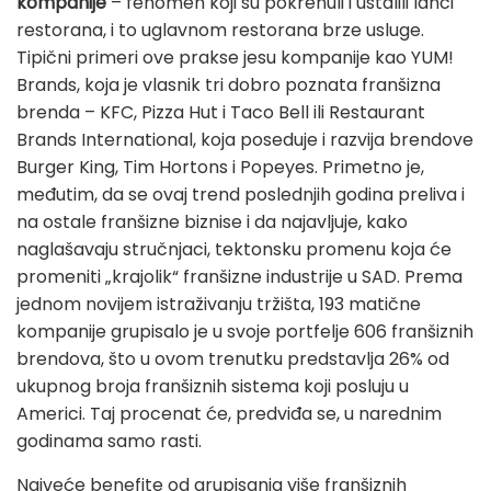
kompanije
– fenomen koji su pokrenuli i ustalili lanci
restorana, i to uglavnom restorana brze usluge.
Tipični primeri ove prakse jesu kompanije kao YUM!
Brands, koja je vlasnik tri dobro poznata franšizna
brenda – KFC, Pizza Hut i Taco Bell ili Restaurant
Brands International, koja poseduje i razvija brendove
Burger King, Tim Hortons i Popeyes. Primetno je,
međutim, da se ovaj trend poslednjih godina preliva i
na ostale franšizne biznise i da najavljuje, kako
naglašavaju stručnjaci, tektonsku promenu koja će
promeniti „krajolik“ franšizne industrije u SAD. Prema
jednom novijem istraživanju tržišta, 193 matične
kompanije grupisalo je u svoje portfelje 606 franšiznih
brendova, što u ovom trenutku predstavlja 26% od
ukupnog broja franšiznih sistema koji posluju u
Americi. Taj procenat će, predviđa se, u narednim
godinama samo rasti.
Najveće benefite od grupisanja više franšiznih