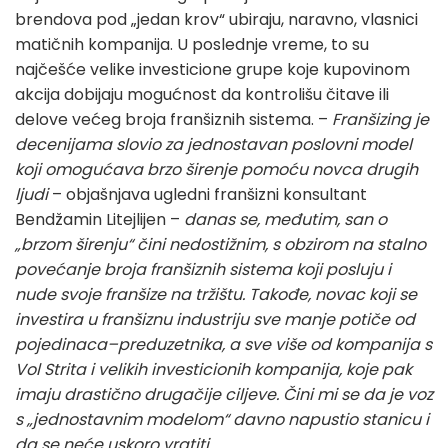
brendova pod „jedan krov“ ubiraju, naravno, vlasnici
matičnih kompanija. U poslednje vreme, to su
najčešće velike investicione grupe koje kupovinom
akcija dobijaju mogućnost da kontrolišu čitave ili
delove većeg broja franšiznih sistema. –
Franšizing je
decenijama
slovio za jednostavan poslovni model
koji omogućava brzo širenje pomoću novca drugih
ljudi
– objašnjava ugledni franšizni konsultant
Bendžamin Litejlijen –
danas se, međutim, san o
„brzom širenju“ čini nedostižnim, s obzirom na stalno
povećanje broja franšiznih sistema koji posluju i
nude svoje franšize na tržištu. Takođe, novac koji se
investira u franšiznu industriju sve manje potiče od
pojedinaca–preduzetnika, a sve više od kompanija s
Vol Strita i velikih investicionih kompanija, koje pak
imaju drastično drugačije ciljeve. Čini mi se da je voz
s „jednostavnim modelom“ davno napustio stanicu i
da se neće uskoro vratiti.