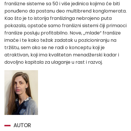
franšizne sisteme sa 50 i više jedinica kojima će biti
ponuđeno da postanu deo multibrend konglomerata.
Kao što je to istorija franšizinga nebrojeno puta
pokazala, opstaće samo franšizni sistemi čiji primaoci
franšize posluju profitabilno. Nove, „mlade“ franšize
imaće i te kako težak zadatak u pozicioniranju na
tržištu, sem ako se ne radi o konceptu koji je
atraktivan, koji ima kvalitetan menadžerski kadar i
dovoljno kapitala za ulaganje u rast i razvoj.
AUTOR