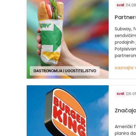
svet
|
14.06
Partner
Subway, f
sendvičim
prodajnih 
Potpisiva
partnerom 
saznajte 
GASTRONOMIJA I UGOSTITELJSTVO
svet
|
26.0
Značaja
Američki 
planira d