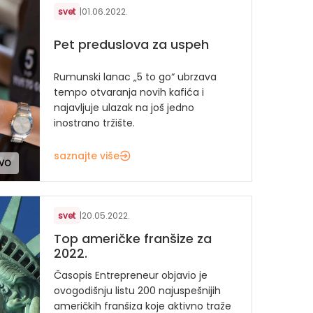
svet
|
01.06.2022.
Pet preduslova za uspeh
Rumunski lanac „5 to go“ ubrzava
tempo otvaranja novih kafića i
najavljuje ulazak na još jedno
inostrano tržište.
saznajte više
TVO
svet
|
20.05.2022.
Top američke franšize za
2022.
Časopis Entrepreneur objavio je
ovogodišnju listu 200 najuspešnijih
američkih franšiza koje aktivno traže