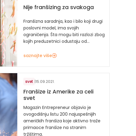
Nije franšizing za svakoga
Franšizna saradnja, kao i bilo koji drugi
poslovni model, ima svojih
ograničenja. Šta mogu biti razlozi zbog
kojih preduzetnici odustaju od...
saznajte više
svet
|
15.09.2021.
Franšize iz Amerike za celi
svet
Magazin Entrepreneur objavio je
ovogodišnju listu 200 najuspešnijih
američkih franšiza koje aktivno traže
primaoce franšize na stranim
tržištima.