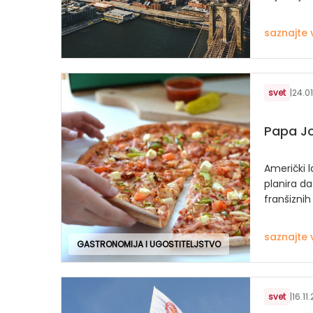
saznajte 
svet
|
24.01
Papa Jo
Američki l
planira da
franšiznih
saznajte 
GASTRONOMIJA I UGOSTITELJSTVO
svet
|
16.11.