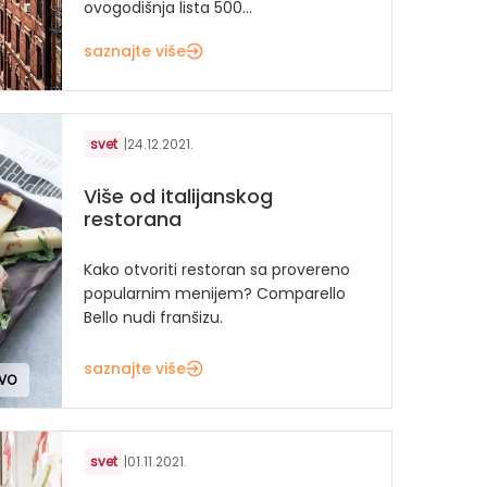
ovogodišnja lista 500...
saznajte više
svet
|
24.12.2021.
Više od italijanskog
restorana
Kako otvoriti restoran sa provereno
popularnim menijem? Comparello
Bello nudi franšizu.
saznajte više
TVO
svet
|
01.11.2021.