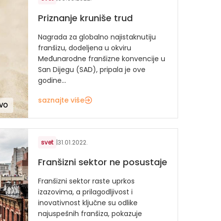
Priznanje kruniše trud
Nagrada za globalno najistaknutiju
franšizu, dodeljena u okviru
Međunarodne franšizne konvencije u
San Dijegu (SAD), pripala je ove
godine...
saznajte više
TVO
svet
|
31.01.2022.
Franšizni sektor ne posustaje
Franšizni sektor raste uprkos
izazovima, a prilagodljivost i
inovativnost ključne su odlike
najuspešnih franšiza, pokazuje