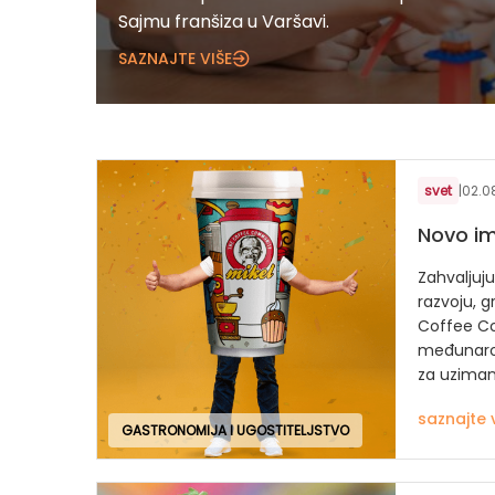
Sajmu franšiza u Varšavi.
SAZNAJTE VIŠE
svet
|
02.0
Novo im
Zahvaljuj
razvoju, g
Coffee Co
međunarod
za uzimanj
saznajte 
GASTRONOMIJA I UGOSTITELJSTVO