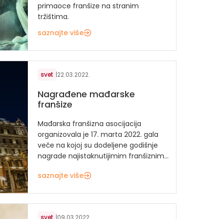
primaoce franšize na stranim
tržištima.
saznajte više
svet
|
22.03.2022.
Nagrađene mađarske
franšize
Mađarska franšizna asocijacija
organizovala je 17. marta 2022. gala
veče na kojoj su dodeljene godišnje
nagrade najistaknutijimim franšiznim...
saznajte više
svet
|
09.03.2022.