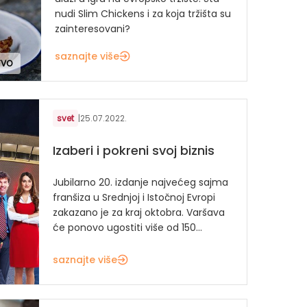
nudi Slim Chickens i za koja tržišta su
zainteresovani?
saznajte više
TVO
svet
|
25.07.2022.
Izaberi i pokreni svoj biznis
Jubilarno 20. izdanje najvećeg sajma
franšiza u Srednjoj i Istočnoj Evropi
zakazano je za kraj oktobra. Varšava
će ponovo ugostiti više od 150...
saznajte više