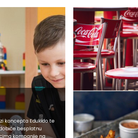
šizi koncepta Edukido te
, dobiće besplatnu
nicima kompanije na