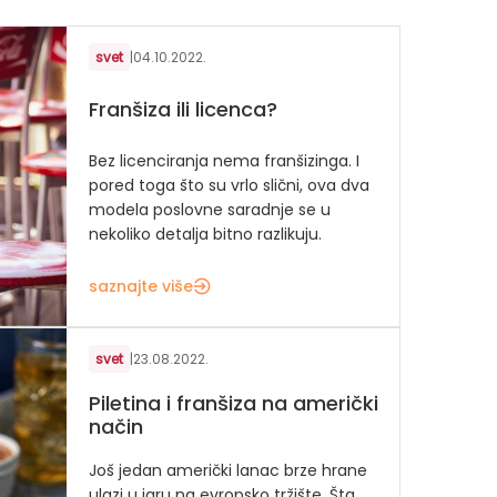
svet
|
04.10.2022.
Franšiza ili licenca?
Bez licenciranja nema franšizinga. I
pored toga što su vrlo slični, ova dva
modela poslovne saradnje se u
nekoliko detalja bitno razlikuju.
saznajte više
svet
|
23.08.2022.
Piletina i franšiza na američki
način
Još jedan američki lanac brze hrane
ulazi u igru na evropsko tržište. Šta