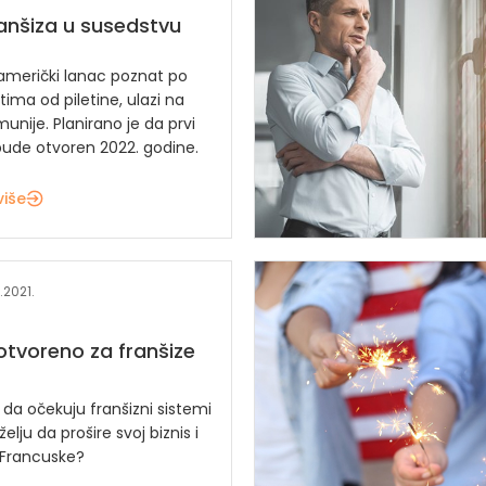
anšiza u susedstvu
američki lanac poznat po
etima od piletine, ulazi na
munije. Planirano je da prvi
bude otvoren 2022. godine.
više
.2021.
 otvoreno za franšize
da očekuju franšizni sistemi
želju da prošire svoj biznis i
e Francuske?