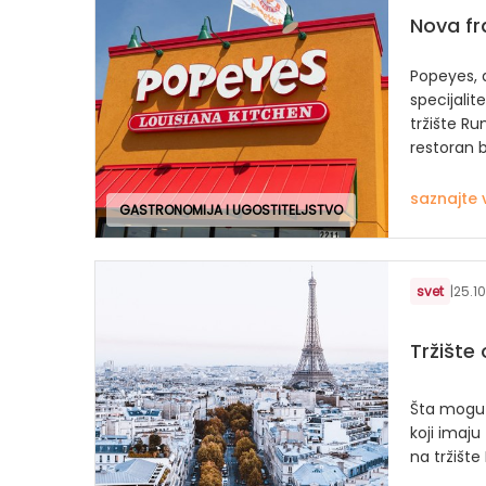
Nova fr
Popeyes, 
specijalit
tržište Ru
restoran 
saznajte 
GASTRONOMIJA I UGOSTITELJSTVO
svet
|
25.10
Tržište
Šta mogu 
koji imaju 
na tržišt