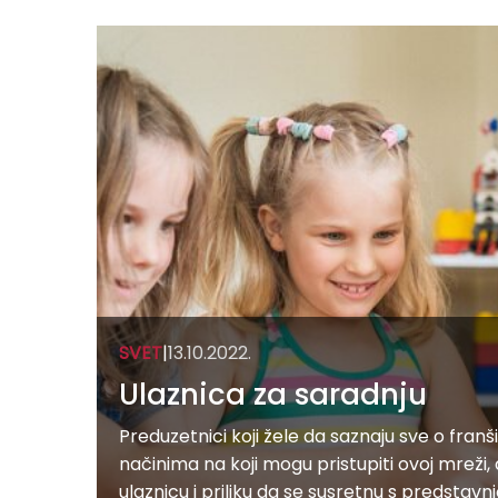
SVET
|
13.10.2022.
Ulaznica za saradnju
Preduzetnici koji žele da saznaju sve o fran
načinima na koji mogu pristupiti ovoj mreži
ulaznicu i priliku da se susretnu s predstav