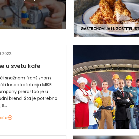
GASTRONOMIJA I UGOSTITELJS
8.2022.
e u svetu kafe
ući snažnom franšiznom
rčki lanac kafeterija MIKEL
mpany prerastao je u
ni brend. Šta je potrebno
e...
više