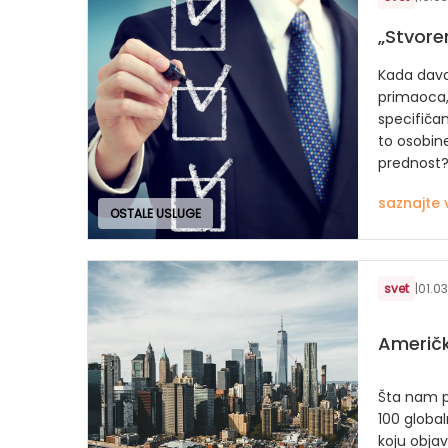
„Stvoren
Kada daval
primaoca,
specifičan
to osobine
prednost
saznajte 
OSTALE USLUGE
svet
|
01.03
Američk
Šta nam p
100 global
koju objav