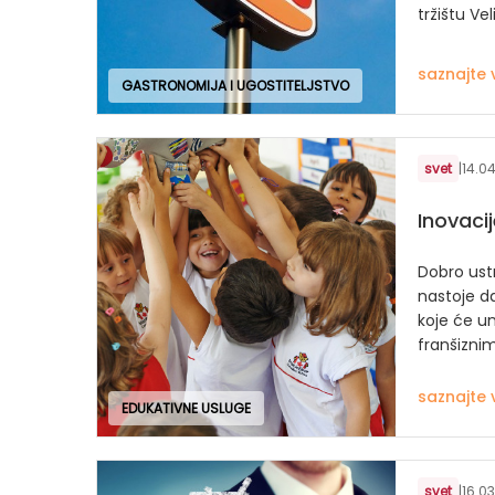
tržištu Vel
saznajte 
GASTRONOMIJA I UGOSTITELJSTVO
svet
|
14.04
Inovaci
Dobro ustr
nastoje d
koje će un
franšiznim
saznajte 
EDUKATIVNE USLUGE
svet
|
16.03