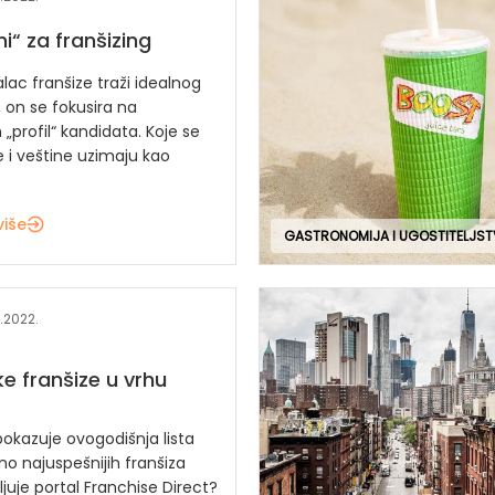
i“ za franšizing
ac franšize traži idealnog
 on se fokusira na
 „profil“ kandidata. Koje se
 i veštine uzimaju kao
?
više
GASTRONOMIJA I UGOSTITELJS
.2022.
e franšize u vrhu
okazuje ovogodišnja lista
no najuspešnijih franšiza
ljuje portal Franchise Direct?