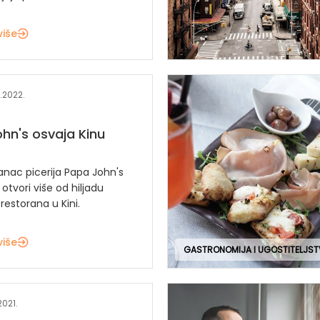
više
.2022.
hn's osvaja Kinu
anac picerija Papa John's
 otvori više od hiljadu
 restorana u Kini.
više
GASTRONOMIJA I UGOSTITELJS
2021.