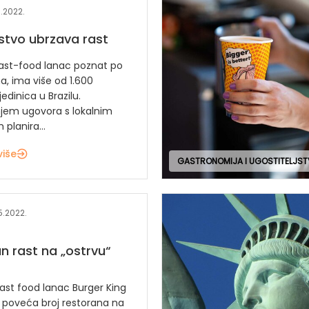
.2022.
stvo ubrzava rast
ast-food lanac poznat po
a, ima više od 1.600
jedinica u Brazilu.
njem ugovora s lokalnim
planira...
više
GASTRONOMIJA I UGOSTITELJS
5.2022.
n rast na „ostrvu“
fast food lanac Burger King
a poveća broj restorana na