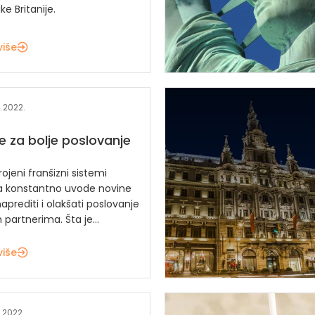
ike Britanije.
više
.2022.
je za bolje poslovanje
ojeni franšizni sistemi
a konstantno uvode novine
aprediti i olakšati poslovanje
 partnerima. Šta je...
više
.2022.