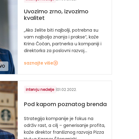
Uvozimo zrno, izvozimo
kvalitet
„Ako želite biti najbolji, potrebna su
vam najbolja znanja i prakse“, kaže
Krina Čočan, partnerka u kompaniji i
direktorka za poslovni razvoj...
saznajte više
TVO
intervju nedelje
|
01.02.2022.
Pod kapom poznatog brenda
Strategija kompanije je fokus na
održiv rast, a cilj – generisanje profita,
kaže direktor franšiznog razvoja Pizza
Hut-a Kacper Ščepanjski