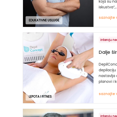
koja su n
iskustva“,..
saznajte 
EDUKATIVNE USLUGE
intervju ne
Dalje š
DepilConce
depilaciju
nastavlja d
planovi i k
saznajte 
LEPOTA I FITNES
intervju ne