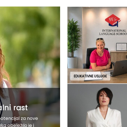
EDUKATIVNE USLUGE
lni rast
potencijal za nove
aka obeležilo je i