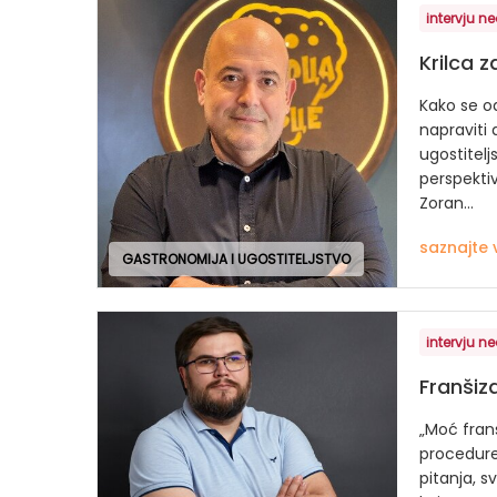
intervju ne
Krilca 
Kako se od
napraviti 
ugostitelj
perspektiv
Zoran...
saznajte 
GASTRONOMIJA I UGOSTITELJSTVO
intervju ne
Franšiz
„Moć fran
procedur
pitanja, 