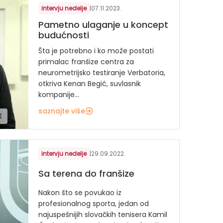
intervju nedelje
|
07.11.2023.
Pametno ulaganje u koncept
budućnosti
Šta je potrebno i ko može postati
primalac franšize centra za
neurometrijsko testiranje Verbatoria,
otkriva Kenan Begić, suvlasnik
kompanije...
saznajte više
E
intervju nedelje
|
29.09.2022.
Sa terena do franšize
Nakon što se povukao iz
profesionalnog sporta, jedan od
najuspešnijih slovačkih tenisera Kamil