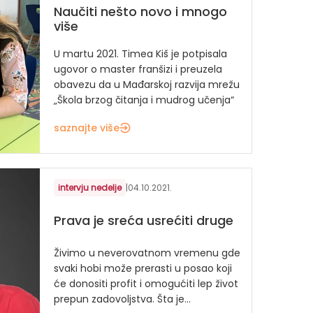
Naučiti nešto novo i mnogo
više
U martu 2021. Timea Kiš je potpisala
ugovor o master franšizi i preuzela
obavezu da u Mađarskoj razvija mrežu
„Škola brzog čitanja i mudrog učenja“
saznajte više
intervju nedelje
|
04.10.2021.
Prava je sreća usrećiti druge
Živimo u neverovatnom vremenu gde
svaki hobi može prerasti u posao koji
će donositi profit i omogućiti lep život
prepun zadovoljstva. Šta je...