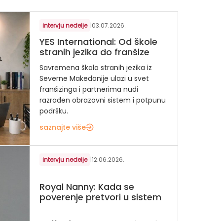
intervju nedelje
|
03.07.2026.
YES International: Od škole
stranih jezika do franšize
Savremena škola stranih jezika iz
Severne Makedonije ulazi u svet
franšizinga i partnerima nudi
razrađen obrazovni sistem i potpunu
podršku.
saznajte više
intervju nedelje
|
12.06.2026.
Royal Nanny: Kada se
poverenje pretvori u sistem