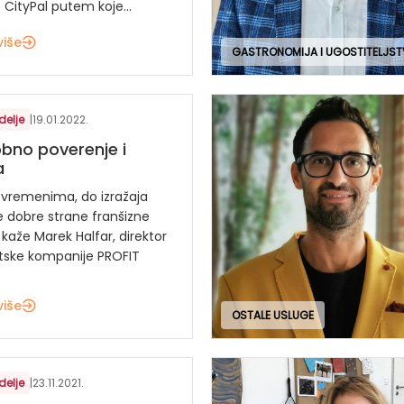
CityPal putem koje...
više
GASTRONOMIJA I UGOSTITELJS
delje
|
19.01.2022.
no poverenje i
a
m vremenima, do izražaja
e dobre strane franšizne
 kaže Marek Halfar, direktor
tske kompanije PROFIT
više
OSTALE USLUGE
delje
|
23.11.2021.