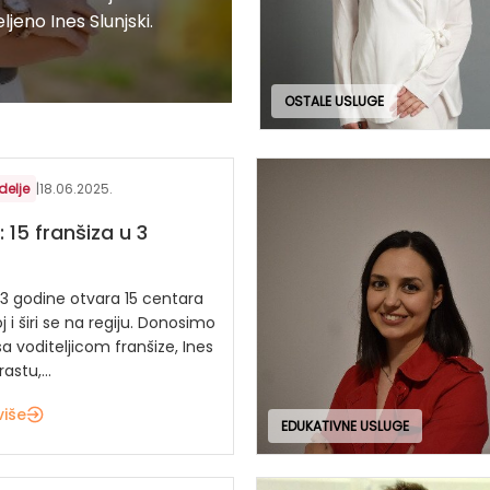
jeno Ines Slunjski.
OSTALE USLUGE
delje
|
18.06.2025.
 15 franšiza u 3
 3 godine otvara 15 centara
j i širi se na regiju. Donosimo
a voditeljicom franšize, Ines
rastu,...
više
EDUKATIVNE USLUGE