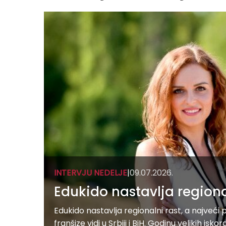
INTERVJU NEDELJE
|
09.07.2026.
Edukido nastavlja regiona
Edukido nastavlja regionalni rast, a najveći 
franšize vidi u Srbiji i BiH. Godinu velikih iskor