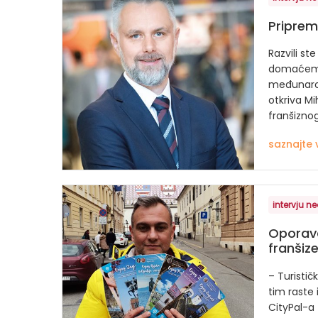
Pripremi
Razvili st
domaćem t
međunarod
otkriva Mih
franšiznog.
saznajte 
intervju ne
Oporav
franšiz
– Turistič
tim raste 
CityPal-a