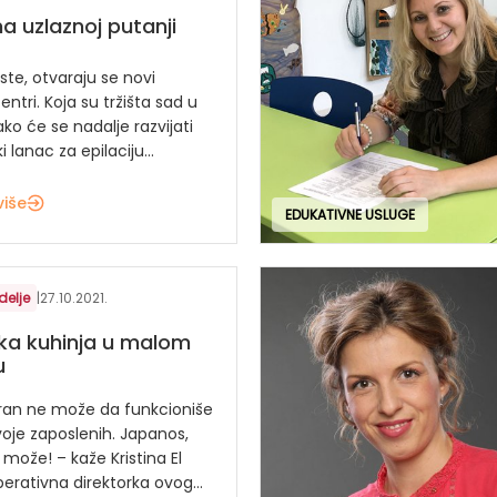
na uzlaznoj putanji
ste, otvaraju se novi
entri. Koja su tržišta sad u
ako će se nadalje razvijati
 lanac za epilaciju...
više
EDUKATIVNE USLUGE
delje
|
27.10.2021.
ka kuhinja u malom
u
oran ne može da funkcioniše
oje zaposlenih. Japanos,
može! – kaže Kristina El
erativna direktorka ovog...