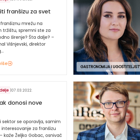
ti franšizu za svet
e franšiznu mrežu na
ržištu, spremni ste za
no širenje? Šta dalje? –
al Višnjevski, direktor
..
više
GASTRONOMIJA I UGOSTITELJS
delje
|
07.03.2022.
ak donosi nove
e
ki sektor se oporavlja, samim
i interesovanje za franšizu
 – kaže Željko Gobac, osnivač