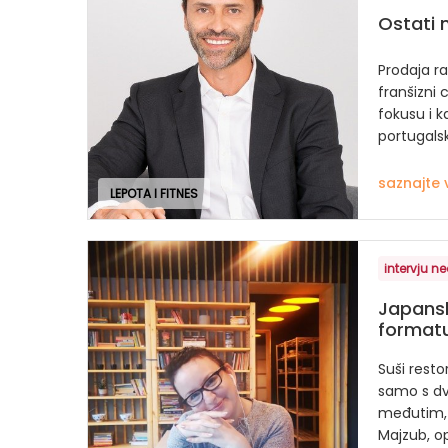
Ostati 
Prodaja ra
franšizni c
fokusu i k
portugalski
saznajte 
LEPOTA I FITNES
intervju ne
Japans
format
Suši rest
samo s dv
međutim, 
Majzub, op