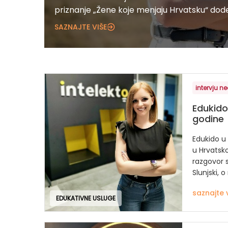
priznanje „Žene koje menjaju Hrvatsku“ dodel
SAZNAJTE VIŠE
intervju ne
Edukido:
godine
Edukido u
u Hrvatsko
razgovor s
Slunjski, o 
saznajte 
EDUKATIVNE USLUGE