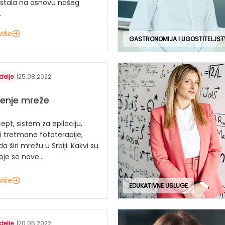
astala na osnovu našeg
.
više
GASTRONOMIJA I UGOSTITELJS
delje
|
25.08.2022.
irenje mreže
pt, sistem za epilaciju,
 i tretmane fototerapije,
a širi mrežu u Srbiji. Kakvi su
oje se nove...
više
EDUKATIVNE USLUGE
delje
|
20.05.2022.