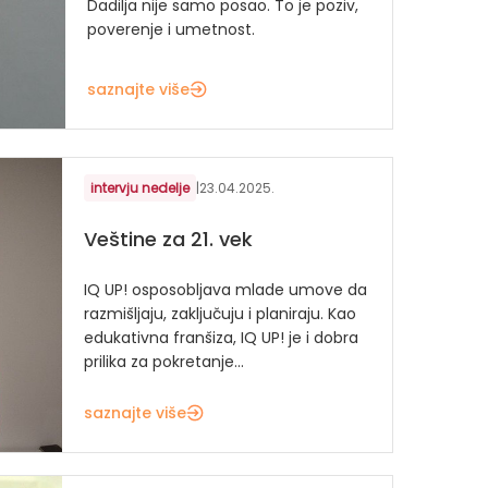
Dadilja nije samo posao. To je poziv,
poverenje i umetnost.
saznajte više
intervju nedelje
|
23.04.2025.
Veštine za 21. vek
IQ UP! osposobljava mlade umove da
razmišljaju, zaključuju i planiraju. Kao
edukativna franšiza, IQ UP! je i dobra
prilika za pokretanje...
saznajte više