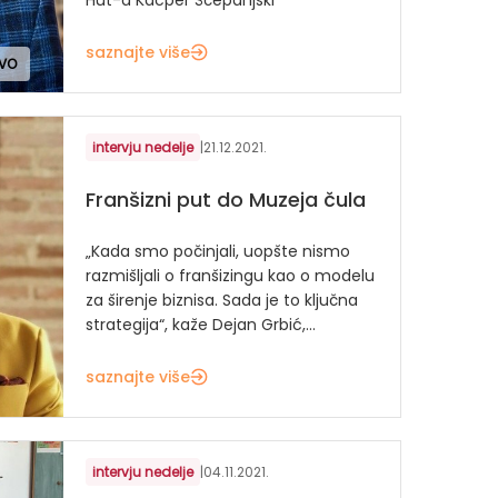
saznajte više
TVO
intervju nedelje
|
21.12.2021.
Franšizni put do Muzeja čula
„Kada smo počinjali, uopšte nismo
razmišljali o franšizingu kao o modelu
za širenje biznisa. Sada je to ključna
strategija“, kaže Dejan Grbić,...
saznajte više
intervju nedelje
|
04.11.2021.