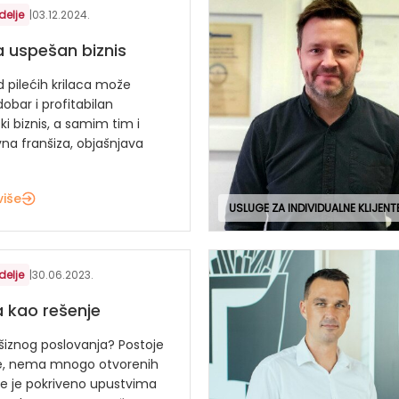
delje
|
03.12.2024.
za uspešan biznis
 pilećih krilaca može
dobar i profitabilan
ski biznis, a samim tim i
na franšiza, objašnjava
više
USLUGE ZA INDIVIDUALNE KLIJENT
delje
|
30.06.2023.
a kao rešenje
šiznog poslovanja? Postoje
e, nema mnogo otvorenih
sve je pokriveno upustvima