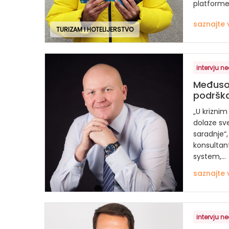
platforme 
saznajte 
TURIZAM I HOTELIJERSTVO
intervju ne
Međusob
podršk
„U krizni
dolaze sv
saradnje“,
konsultan
system,...
saznajte 
intervju ne