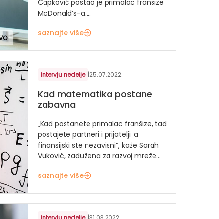
Čapkovič postao je primalac franšize
McDonald‘s-a....
saznajte više
TVO
intervju nedelje
|
25.07.2022.
Kad matematika postane
zabavna
„Kad postanete primalac franšize, tad
postajete partneri i prijatelji, a
finansijski ste nezavisni“, kaže Sarah
Vuković, zadužena za razvoj mreže...
saznajte više
intervju nedelje
|
31.03.2022.