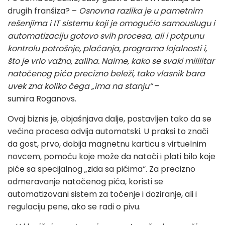
drugih franšiza?
–
Osnovna razlika je u pametnim
rešenjima i IT sistemu koji je omogućio samouslugu i
automatizaciju gotovo svih procesa, ali i potpunu
kontrolu potrošnje, plaćanja, programa lojalnosti i,
što je vrlo važno, zaliha. Naime, kako se s
vaki mililitar
natočenog pića precizno beleži, tako vlasnik bara
uvek zna koliko čega „ima na stanju“
–
sumira Roganovs.
Ovaj biznis je, objašnjava dalje, postavljen tako da se
većina procesa odvija automatski. U praksi to znači
da gost, prvo, dobija magnetnu karticu s virtuelnim
novcem, pomoću koje može da natoči i plati bilo koje
piće sa specijalnog „zida sa pićima“. Za precizno
odmeravanje natočenog pića, koristi se
automatizovani sistem za točenje i doziranje, ali i
regulaciju pene, ako se radi o pivu.