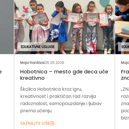
EDUKATIVNE USLUGE
EDU
Moja franšiza
|
25.05.2026.
Moja
e
Hobotnica – mesto gde deca uče
Fra
kreativno
zn
Školica Hobotnica kroz igru,
„ZN
kreativnost i praktičan rad razvija
raz
radoznalost, samopouzdanje i ljubav
zna
prema učenju.
pod
bizn
SAZNAJTE VIŠE