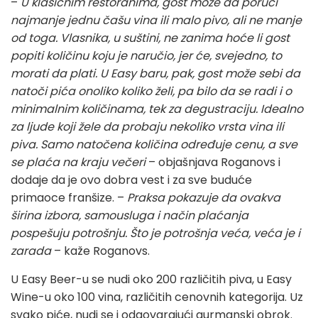
–
U klasičnim restoranima, gost može da poruči
najmanje jednu čašu vina ili malo pivo, ali ne manje
od toga. Vlasnika, u suštini, ne zanima hoće li gost
popiti količinu koju je naručio, jer će, svejedno, to
morati da plati. U Easy baru, pak, gost može sebi da
natoči pića onoliko koliko želi, pa bilo da se radi i o
minimalnim količinama, tek za degustraciju. Idealno
za ljude koji žele da probaju nekoliko vrsta vina ili
piva. Samo natočena količina određuje cenu, a sve
se plaća na kraju večeri
– objašnjava Roganovs i
dodaje da je ovo dobra vest i za sve buduće
primaoce franšize. –
Praksa pokazuje da ovakva
širina izbora, samousluga i način plaćanja
pospešuju potrošnju. Što je potrošnja veća, veća je i
zarada
– kaže Roganovs.
U Easy Beer-u se nudi oko 200 različitih piva, u Easy
Wine-u oko 100 vina, različitih cenovnih kategorija. Uz
svako piće, nudi se i odgovarajući gurmanski obrok.