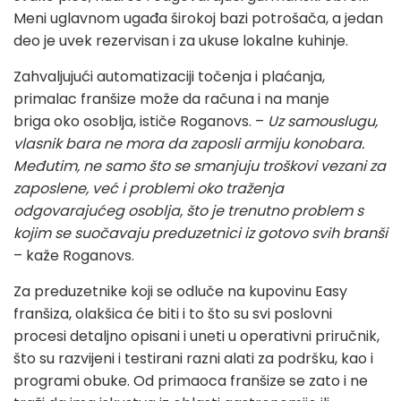
Meni uglavnom ugađa širokoj bazi potrošača, a jedan
deo je uvek rezervisan i za ukuse lokalne kuhinje.
Zahvaljujući automatizaciji točenja i plaćanja,
primalac franšize može da računa i na manje
briga oko osoblja, ističe Roganovs. –
Uz samouslugu,
vlasnik bara ne mora da zaposli armiju konobara.
Međutim, ne samo što se smanjuju troškovi vezani za
zaposlene, već i problemi oko traženja
odgovarajućeg osoblja, što je trenutno problem s
kojim se suočavaju preduzetnici iz gotovo svih branši
– kaže Roganovs.
Za preduzetnike koji se odluče na kupovinu Easy
franšiza, olakšica će biti i to što su svi poslovni
procesi detaljno opisani i uneti u operativni priručnik,
što su razvijeni i testirani razni alati za podršku, kao i
programi obuke.
Od primaoca franšize se zato i ne