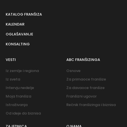
KATALOG FRANŠIZA
KALENDAR
OGLAŠAVANJE
KONSALTING
VESTI
ABC FRANŠIZINGA
Iz zemlje i regiona
Osnove
Iz sveta
Za primaoce franšize
Intervju nedelje
Za davaoce franšize
Moja franšiza
Franšizni ugovor
Istraživanja
Rečnik franšizinga i biznisa
Od ideje do biznisa
ZAJEDNICA
O NAMA