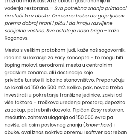
traži da ima iskustva iz oblasti gastronomije ili
vođenja restorana. –
Sva potrebna znanja primaoci
će steći kroz obuku. Oni samo treba da gaje ljubav
prema dobroj hrani i piću i da imaju razvijene
socijalne veštine. Sve ostalo je naša briga
– kaže
Roganovs.
Mesta s velikim protokom ljudi, kaže naš sagovornik,
idealne su lokacije za Easy koncepte – to mogu biti
šoping molovi, aerodromi, mesta u centralnim
gradskim zonama, ali i destinacije koje
privlače turiste ili lokalno stanovništvo. Preporučuju
se lokali od 150 do 500 m2. Koliko, pak, novca treba
investirati u pokretanje franšizne jedinice, zavisi od
više faktora
– troškova uređenja prostora, depozita
za zakup, potrebnih dozvola.
Tipičan
Easy
restoran,
međutim, zahteva ulaganja od 150.000 evra pa
naviše, ali, osim poslovnog znanja (
know-how
) i
obuke, ovaj iznos pokriva opremu i softver potreban