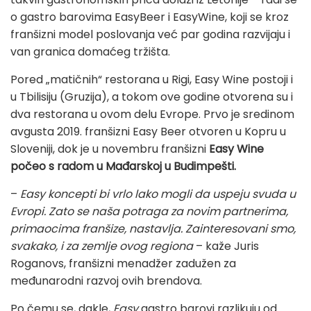
o
gastro barovima
EasyBeer i EasyWine, koji se
kroz
franšizni model poslovanja
već par godina razvijaju i
van granica domaćeg tržišta.
Pored „matičnih“ restorana u Rigi, Easy Wine postoji i
u Tbilisiju (Gruzija), a tokom ove godine otvorena su i
dva restorana u ovom delu Evrope. Prvo je sredinom
avgusta 2019. franšizni Easy Beer otvoren u Kopru u
Sloveniji, dok je u novembru franšizni
Easy Wine
počeo s radom u Mađarskoj u Budimpešti.
–
Easy koncepti bi vrlo lako mogli da uspeju svuda u
Evropi
. Zato se naša potraga za novim partnerima,
primaocima franšize, nastavlja. Zainteresovani smo,
svakako, i za zemlje ovog regiona
– kaže Juris
Roganovs, franšizni menadžer zadužen za
međunarodni razvoj ovih brendova.
Po čemu se, dakle,
Easy
gastro barovi razlikuju od