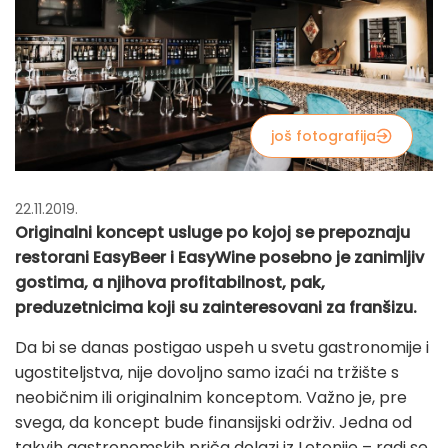
još fotografija
22.11.2019.
Originalni koncept usluge po kojoj se prepoznaju
restorani EasyBeer i EasyWine posebno je zanimljiv
gostima, a njihova profitabilnost, pak,
preduzetnicima koji su zainteresovani za franšizu.
Da bi se danas postigao uspeh u svetu gastronomije i
ugostiteljstva, nije dovoljno samo izaći na tržište s
neobičnim ili originalnim konceptom. Važno je, pre
svega, da koncept bude finansijski održiv. Jedna od
takvih gastronomskih priča dolazi iz Letonije – radi se