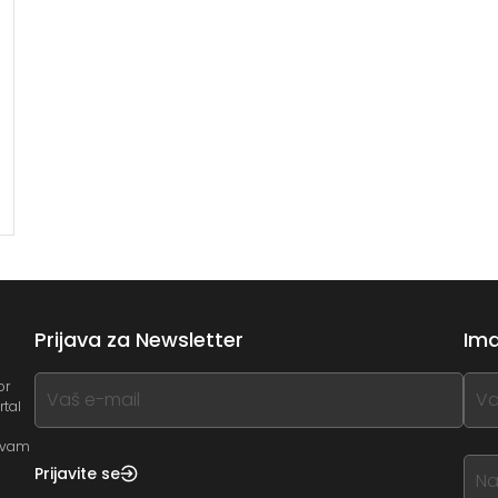
Prijava za Newsletter
Ima
If
If
or
rtal
you
you
see
see
a vam
this,
this
Prijavite se
leave
lea