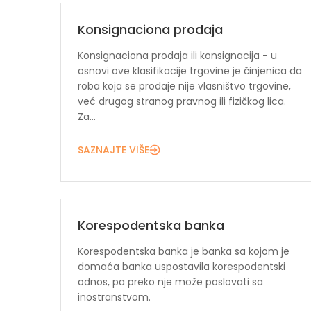
Konsignaciona prodaja
Konsignaciona prodaja ili konsignacija - u
osnovi ove klasifikacije trgovine je činjenica da
roba koja se prodaje nije vlasništvo trgovine,
već drugog stranog pravnog ili fizičkog lica.
Za...
SAZNAJTE VIŠE
Korespodentska banka
Korespodentska banka je banka sa kojom je
domaća banka uspostavila korespodentski
odnos, pa preko nje može poslovati sa
inostranstvom.