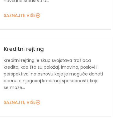
novčana sredstva u...
SAZNAJTE VIŠE
Kreditni rejting
Kreditni rejting je skup svojstava tražioca
kredita, kao što su položaj, imovina, poslovi i
perspektiva, na osnovu koje je moguće doneti
ocenu o njegovoj kreditnoj sposobnosti, koja
se može...
SAZNAJTE VIŠE