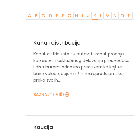
A
B
C
D
E
F
G
H
I
J
K
L
M
N
O
P
Kanali distribucije
Kanali distribucije su putevi ili kanali prodaje
kao sistem usklađenog delovanja proizvođača
i distributera, odnosno preduzetnika koji se
bave veleprodajom i / ili maloprodajom, koji
preko svojih...
SAZNAJTE VIŠE
Kaucija