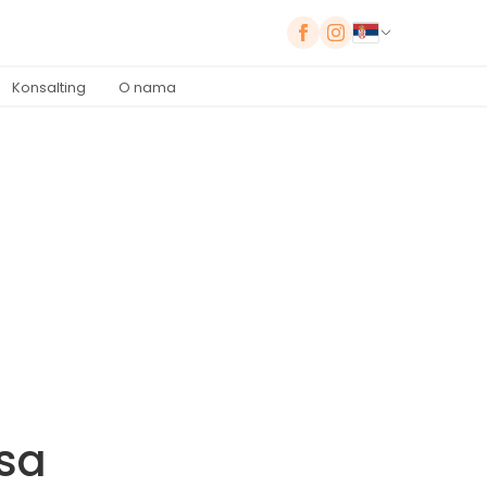
Konsalting
O nama
isa