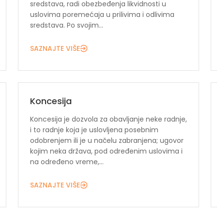
sredstava, radi obezbeđenja likvidnosti u
uslovima poremećaja u prilivima i odlivima
sredstava. Po svojim...
SAZNAJTE VIŠE
Koncesija
Koncesija je dozvola za obavljanje neke radnje,
i to radnje koja je uslovljena posebnim
odobrenjem ili je u načelu zabranjena; ugovor
kojim neka država, pod određenim uslovima i
na određeno vreme,...
SAZNAJTE VIŠE