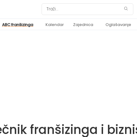
ABC franšizinga
Kalendar
Zajednica
Oglašavanje
čnik franšizinga i bizn