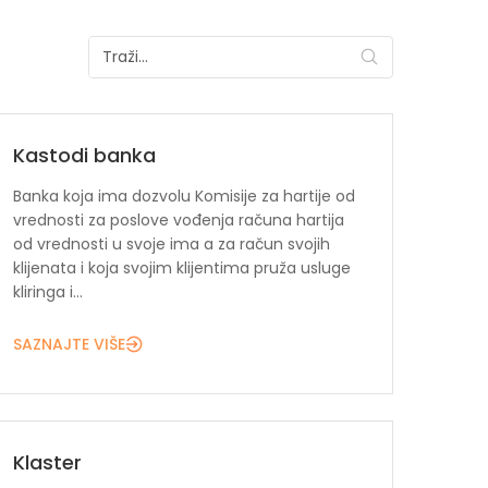
Kastodi banka
Banka koja ima dozvolu Komisije za hartije od
vrednosti za poslove vođenja računa hartija
od vrednosti u svoje ima a za račun svojih
klijenata i koja svojim klijentima pruža usluge
kliringa i...
SAZNAJTE VIŠE
Klaster