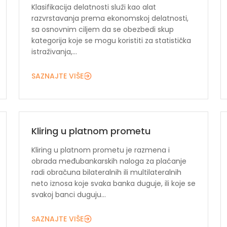
Klasifikacija delatnosti služi kao alat
razvrstavanja prema ekonomskoj delatnosti,
sa osnovnim ciljem da se obezbedi skup
kategorija koje se mogu koristiti za statistička
istraživanja,...
SAZNAJTE VIŠE
Kliring u platnom prometu
Kliring u platnom prometu je razmena i
obrada međubankarskih naloga za plaćanje
radi obračuna bilateralnih ili multilateralnih
neto iznosa koje svaka banka duguje, ili koje se
svakoj banci duguju...
SAZNAJTE VIŠE