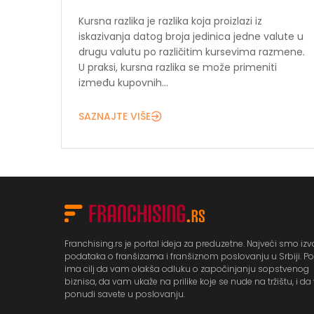
Kursna razlika je razlika koja proizlazi iz
iskazivanja datog broja jedinica jedne valute u
drugu valutu po različitim kursevima razmene.
U praksi, kursna razlika se može primeniti
između kupovnih...
SAZNAJTE VIŠE
Franchising.rs je portal ideja za preduzetne. Najveći smo izv
podataka o franšizama i franšiznom poslovanju u Srbiji. Po
ima cilj da vam olakša odluku o započinjanju sopstvenog
biznisa, da vam ukaže na prilike koje se nude na tržištu, i d
ponudi savete u poslovanju.