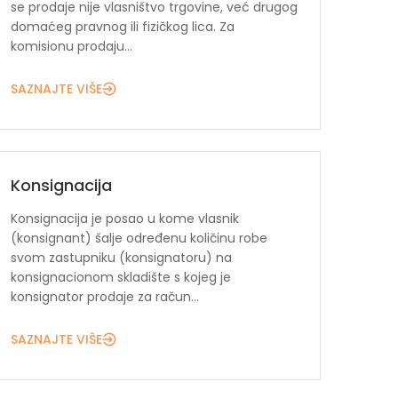
se prodaje nije vlasništvo trgovine, već drugog
domaćeg pravnog ili fizičkog lica. Za
komisionu prodaju...
SAZNAJTE VIŠE
Konsignacija
Konsignacija je posao u kome vlasnik
(konsignant) šalje određenu količinu robe
svom zastupniku (konsignatoru) na
konsignacionom skladište s kojeg je
konsignator prodaje za račun...
SAZNAJTE VIŠE