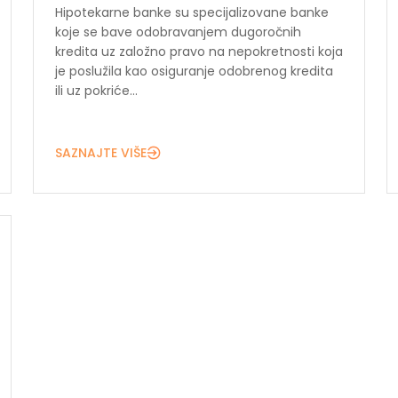
Hipotekarne banke su specijalizovane banke
koje se bave odobravanjem dugoročnih
kredita uz založno pravo na nepokretnosti koja
je poslužila kao osiguranje odobrenog kredita
ili uz pokriće...
SAZNAJTE VIŠE