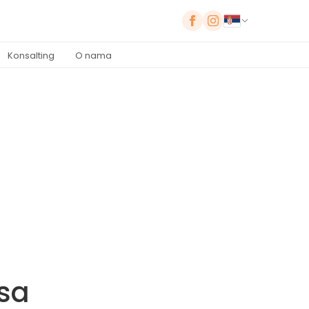
Konsalting
O nama
isa