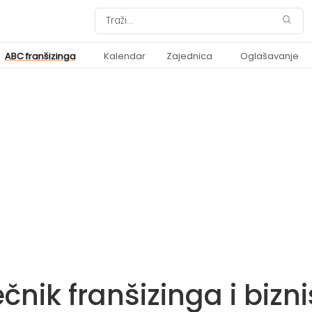
ABC franšizinga
Kalendar
Zajednica
Oglašavanje
čnik franšizinga i bizn