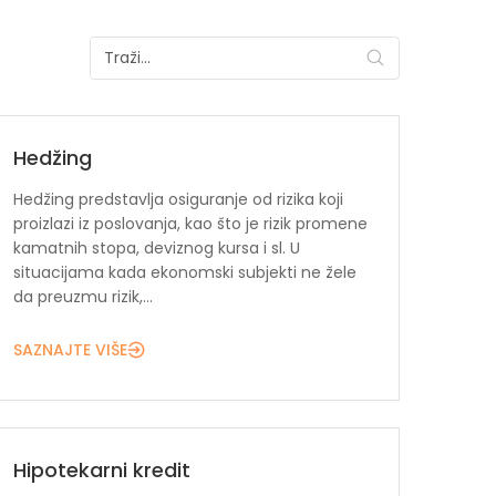
Hedžing
Hedžing predstavlja osiguranje od rizika koji
proizlazi iz poslovanja, kao što je rizik promene
kamatnih stopa, deviznog kursa i sl. U
situacijama kada ekonomski subjekti ne žele
da preuzmu rizik,...
SAZNAJTE VIŠE
Hipotekarni kredit