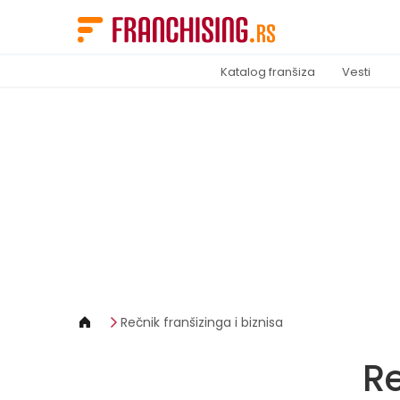
Cookies management panel
Katalog franšiza
Vesti
Rečnik franšizinga i biznisa
Re