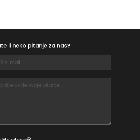
te li neko pitanje za nas?
,
ve
m
d
nk
ljite pitanje