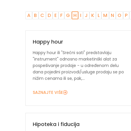
A
B
C
D
E
F
G
H
I
J
K
L
M
N
O
P
Happy hour
Happy hour ili "Srećni sati" predstavlaju
"instrument" odnosno marketinški alat za
pospešivanje prodaje - u određenom delu
dana pojedini proizvodi/usluge prodaju se po
nižim cenama ili se, pak,...
SAZNAJTE VIŠE
Hipoteka i fiducija