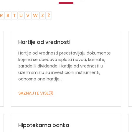
R
S
T
U
V
W
Z
Ž
Hartije od vrednosti
Hartije od vrednosti predstavljaju dokumente
kojima se obećava isplata novca, kamate,
zarade ili dividende. Hartije od vrednosti u
užem smislu su investicioni instrumenti,
odnosno one hartije...
SAZNAJTE VIŠE
Hipotekarna banka