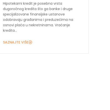
Hipotekarni kredit je posebna vrsta
dugoročnog kredita što ga banke i druge
specijalizovane finansijske ustanove
odobravaju građanima i preduzećima na
osnovi plaća u nekretninama. Vraćanje
kredita...
SAZNAJTE VIŠE