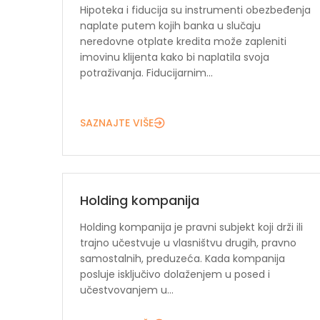
Hipoteka i fiducija su instrumenti obezbeđenja
naplate putem kojih banka u slučaju
neredovne otplate kredita može zapleniti
imovinu klijenta kako bi naplatila svoja
potraživanja. Fiducijarnim...
SAZNAJTE VIŠE
Holding kompanija
Holding kompanija je pravni subjekt koji drži ili
trajno učestvuje u vlasništvu drugih, pravno
samostalnih, preduzeća. Kada kompanija
posluje isključivo dolaženjem u posed i
učestvovanjem u...