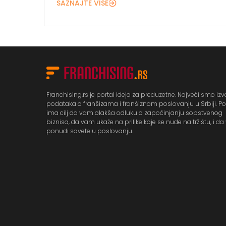
SAZNAJTE VIŠE
Franchising.rs je portal ideja za preduzetne. Najveći smo izv
podataka o franšizama i franšiznom poslovanju u Srbiji. Po
ima cilj da vam olakša odluku o započinjanju sopstvenog
biznisa, da vam ukaže na prilike koje se nude na tržištu, i d
ponudi savete u poslovanju.