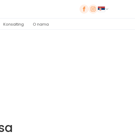
Konsalting
O nama
isa