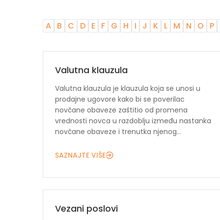
A
B
C
D
E
F
G
H
I
J
K
L
M
N
O
P
Valutna klauzula
Valutna klauzula je klauzula koja se unosi u
prodajne ugovore kako bi se poverilac
novčane obaveze zaštitio od promena
vrednosti novca u razdoblju između nastanka
novčane obaveze i trenutka njenog...
SAZNAJTE VIŠE
Vezani poslovi