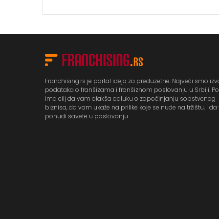
Franchising.rs je portal ideja za preduzetne. Najveći smo izv
podataka o franšizama i franšiznom poslovanju u Srbiji. Po
ima cilj da vam olakša odluku o započinjanju sopstvenog
biznisa, da vam ukaže na prilike koje se nude na tržištu, i d
ponudi savete u poslovanju.