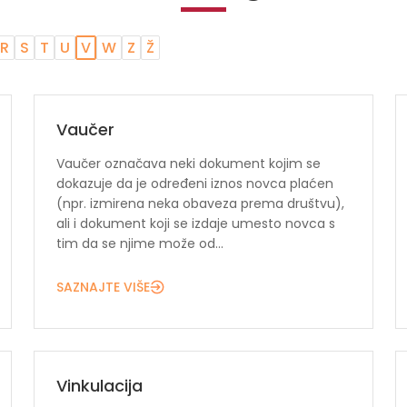
R
S
T
U
V
W
Z
Ž
Vaučer
Vaučer označava neki dokument kojim se
dokazuje da je određeni iznos novca plaćen
(npr. izmirena neka obaveza prema društvu),
ali i dokument koji se izdaje umesto novca s
tim da se njime može od...
SAZNAJTE VIŠE
Vinkulacija