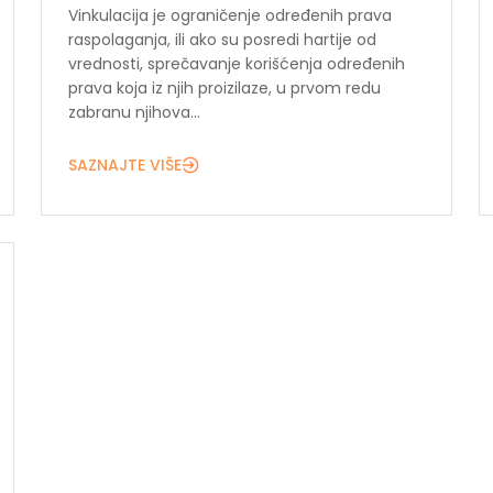
Vinkulacija je ograničenje određenih prava
raspolaganja, ili ako su posredi hartije od
vrednosti, sprečavanje korišćenja određenih
prava koja iz njih proizilaze, u prvom redu
zabranu njihova...
SAZNAJTE VIŠE