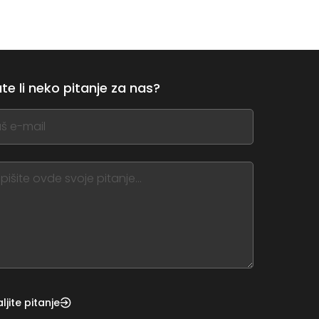
te li neko pitanje za nas?
,
ve
m
d
nk
ljite pitanje