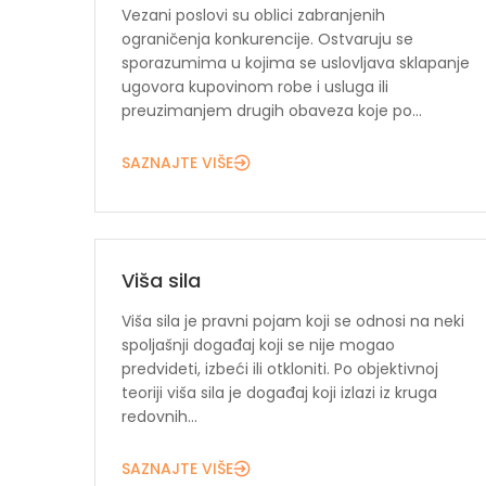
Vezani poslovi su oblici zabranjenih
ograničenja konkurencije. Ostvaruju se
sporazumima u kojima se uslovljava sklapanje
ugovora kupovinom robe i usluga ili
preuzimanjem drugih obaveza koje po...
SAZNAJTE VIŠE
Viša sila
Viša sila je pravni pojam koji se odnosi na neki
spoljašnji događaj koji se nije mogao
predvideti, izbeći ili otkloniti. Po objektivnoj
teoriji viša sila je događaj koji izlazi iz kruga
redovnih...
SAZNAJTE VIŠE