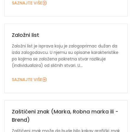
SAZNAJTE VIŠE
Založni list
Založni list je isprava koju je zalogoprimac dužan da
izda zalogodavcu. U njemu su opisane karakteristike
po kojima se založena pokretna stvar razlikuje
(individualizira) od sličnih stvari. U...
SAZNAJTE VIŠE
Zaštićeni znak (Marka, Robna marka ili -
Brend)
Zaštićeni znak može da bude bilo kakav grafički znak