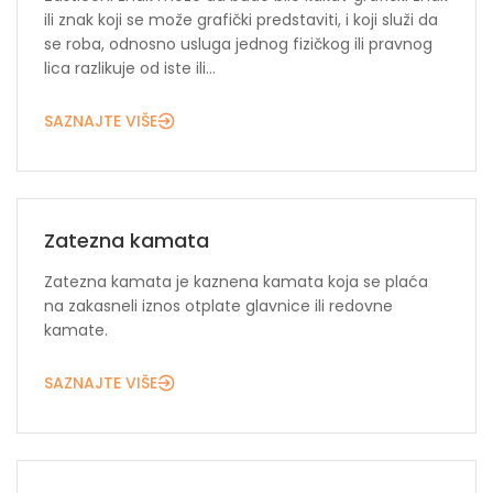
ili znak koji se može grafički predstaviti, i koji služi da
se roba, odnosno usluga jednog fizičkog ili pravnog
lica razlikuje od iste ili...
SAZNAJTE VIŠE
Zatezna kamata
Zatezna kamata je kaznena kamata koja se plaća
na zakasneli iznos otplate glavnice ili redovne
kamate.
SAZNAJTE VIŠE