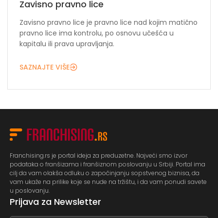
Zavisno pravno lice
Zavisno pravno lice je pravno lice nad kojim matično
pravno lice ima kontrolu, po osnovu učešća u
kapitalu ili prava upravljanja.
SAZNAJTE VIŠE
Franchising.rs je portal ideja za preduzetne. Najveći smo izvor
podataka o franšizama i franšiznom poslovanju u Srbiji. Portal ima
cilj da vam olakša odluku o započinjanju sopstvenog biznisa, da
vam ukaže na prilike koje se nude na tržištu, i da vam ponudi savete
u poslovanju.
Prijava za Newsletter