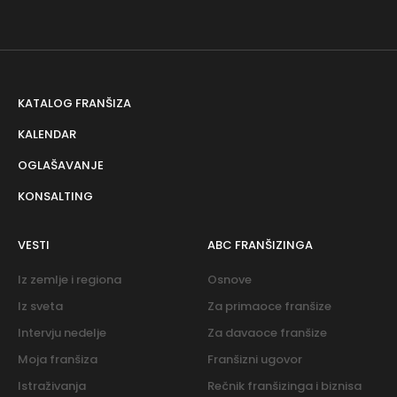
KATALOG FRANŠIZA
KALENDAR
OGLAŠAVANJE
KONSALTING
VESTI
ABC FRANŠIZINGA
Iz zemlje i regiona
Osnove
Iz sveta
Za primaoce franšize
Intervju nedelje
Za davaoce franšize
Moja franšiza
Franšizni ugovor
Istraživanja
Rečnik franšizinga i biznisa