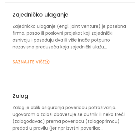
Zajedničko ulaganje
Zajedničko ulaganje (engl. joint venture) je posebna
firma, posao ili poslovni projekat koji zajednički
osnivaju i poseduju dva ili više inače potpuno
nezavisna preduzeća koja zajednički ulažu...
SAZNAJTE VIŠE
Zalog
Zalog je oblik osiguranja poveriocu potraživanja.
Ugovorom o zalozi obavezuje se dužnik ili neko treći
(zalogodavac) prema poveriocu (zalogoprimcu)
predati u pravilu (jer npr izvršni poverilac...