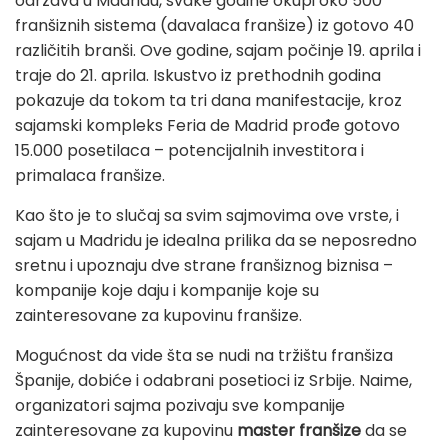
održava u Madridu, svake godine okupi oko 500
franšiznih sistema (davalaca franšize) iz gotovo 40
različitih branši. Ove godine, sajam počinje 19. aprila i
traje do 21. aprila. Iskustvo iz prethodnih godina
pokazuje da tokom ta tri dana manifestacije, kroz
sajamski kompleks Feria de Madrid prođe gotovo
15.000 posetilaca – potencijalnih investitora i
primalaca franšize.
Kao što je to slučaj sa svim sajmovima ove vrste, i
sajam u Madridu je idealna prilika da se neposredno
sretnu i upoznaju dve strane franšiznog biznisa –
kompanije koje daju i kompanije koje su
zainteresovane za kupovinu franšize.
Mogućnost da vide šta se nudi na tržištu franšiza
Španije, dobiće i odabrani posetioci iz Srbije. Naime,
organizatori sajma pozivaju sve kompanije
zainteresovane za kupovinu
master franšize
da se