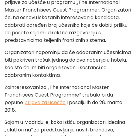
prijave za učešće u programu „The International
Master Franchisees Guest Programme“. Organizatori
će, na osnovu iskazanih interesovanja kandidata,
odabrati određen broj učesnika koje će dobiti priliku
da posete sajam i direktno razgovaraju s
predstavnicima željenih franšiznih sistema.
Organizatori napominju da će odabranim učesnicima
biti pokriven trošak jednog do dva noćenja u hotelu,
kao što će im biti organizovani i sastanci sa
odabranim kontaktima.
Zainteresovani za „The International Master
Franchisees Guest Programme“ trebalo bi da
popune
prijave za učešće
i pošalju ih do 28. marta
2018.
Sajam u Madridu je, kako ističu organizatori, idealna
„platforma“ za predstavljanje novih brendova,