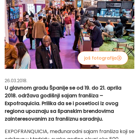
još fotografija
26.03.2018.
U glavnom gradu Španije se od 19. do 21. aprila
2018. održava godišnji sajam franšiza –
Expofraquicia. Prilika da se i posetioci iz ovog
regiona upoznaju sa španskim brendovima
zainteresovanim za franšiznu saradnju.
EXPOFRANQUICIA, međunarodni sajam franšiza koji se