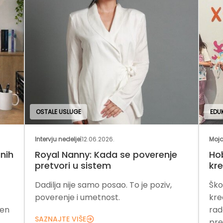
EDUKATIVNE USLUGE
Moja franšiza
|
25.05.2026.
renje
Hobotnica – mesto gde deca uče
kreativno
oziv,
Školica Hobotnica kroz igru,
kreativnost i praktičan rad razvija
radoznalost, samopouzdanje i ljubav
prema učenju.