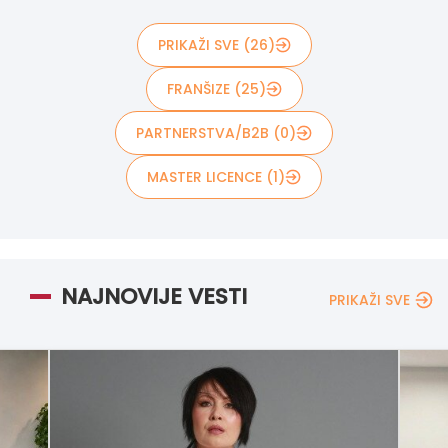
PRIKAŽI SVE (26)
FRANŠIZE (25)
PARTNERSTVA/B2B (0)
MASTER LICENCE (1)
NAJNOVIJE VESTI
PRIKAŽI SVE