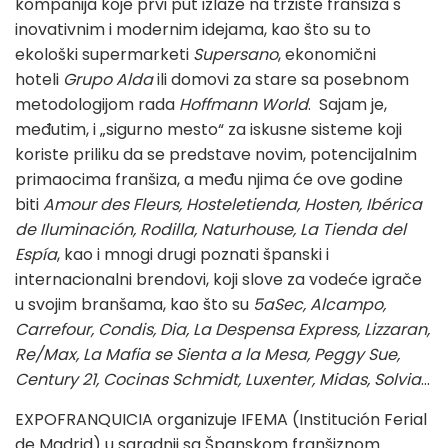
kompanija koje prvi put izlaze na tržište franšiza s
inovativnim i modernim idejama, kao što su to
ekološki supermarketi
Supersano
, ekonomični
hoteli
Grupo Alda
ili domovi za stare sa posebnom
metodologijom rada
Hoffmann World
. Sajam je,
međutim, i „sigurno mesto“ za iskusne sisteme koji
koriste priliku da se predstave novim, potencijalnim
primaocima franšiza, a među njima će ove godine
biti
Amour des Fleurs, Hosteletienda, Hosten, Ibérica
de Iluminación, Rodilla, Naturhouse, La Tienda del
Espía
, kao i mnogi drugi poznati španski i
internacionalni brendovi, koji slove za vodeće igrače
u svojim branšama, kao što su
5aSec, Alcampo,
Carrefour, Condis, Dia, La Despensa Express, Lizzaran,
Re/Max, La Mafia se Sienta a la Mesa, Peggy Sue,
Century 21, Cocinas Schmidt, Luxenter, Midas, Solvia
...
EXPOFRANQUICIA organizuje IFEMA (Institución Ferial
de Madrid) u saradnji sa Španskom franšiznom