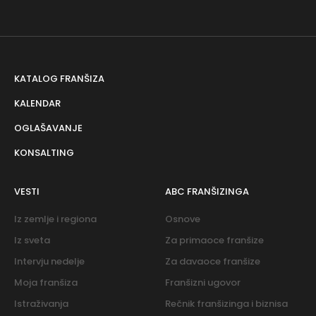
KATALOG FRANŠIZA
KALENDAR
OGLAŠAVANJE
KONSALTING
VESTI
ABC FRANŠIZINGA
Iz zemlje i regiona
Osnove
Iz sveta
Za primaoce franšize
Intervju nedelje
Za davaoce franšize
Moja franšiza
Franšizni ugovor
Istraživanja
Rečnik franšizinga i biznisa