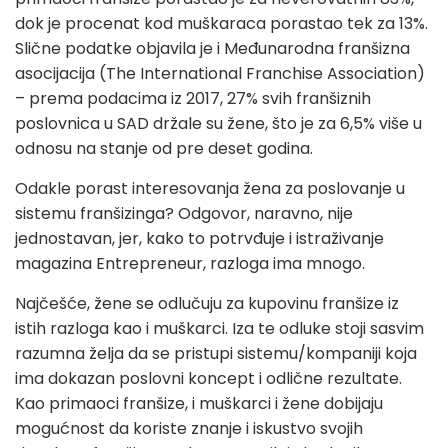
dok je procenat kod muškaraca porastao tek za 13%.
Slične podatke objavila je i Međunarodna franšizna
asocijacija (The International Franchise Association)
– prema podacima iz 2017, 27% svih franšiznih
poslovnica u SAD držale su žene, što je za 6,5% više u
odnosu na stanje od pre deset godina.
Odakle porast interesovanja žena za poslovanje u
sistemu franšizinga? Odgovor, naravno, nije
jednostavan, jer, kako to potrvđuje i istraživanje
magazina Entrepreneur, razloga ima mnogo.
Najčešće, žene se odlučuju za kupovinu franšize iz
istih razloga kao i muškarci. Iza te odluke stoji sasvim
razumna želja da se pristupi sistemu/kompaniji koja
ima dokazan poslovni koncept i odlične rezultate.
Kao primaoci franšize, i muškarci i žene dobijaju
mogućnost da koriste znanje i iskustvo svojih