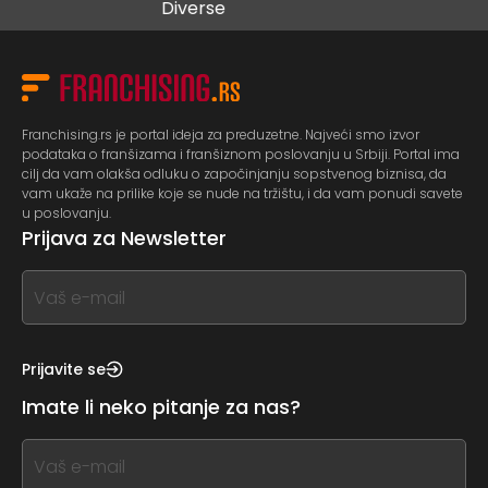
Diverse
buduć
Franchising.rs je portal ideja za preduzetne. Najveći smo izvor
podataka o franšizama i franšiznom poslovanju u Srbiji. Portal ima
cilj da vam olakša odluku o započinjanju sopstvenog biznisa, da
vam ukaže na prilike koje se nude na tržištu, i da vam ponudi savete
u poslovanju.
Prijava za Newsletter
If
you
see
this,
Prijavite se
leave
Imate li neko pitanje za nas?
this
form
If
field
you