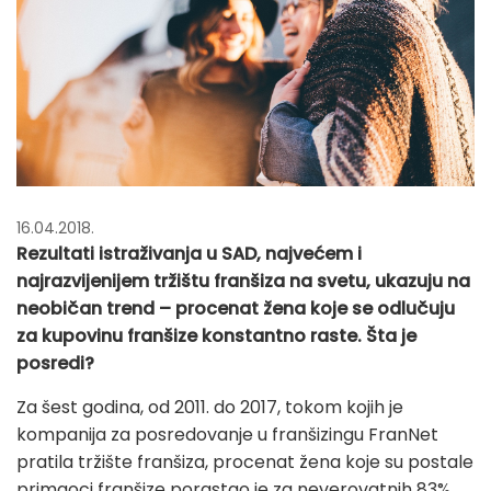
16.04.2018.
Rezultati istraživanja u SAD, najvećem i
najrazvijenijem tržištu franšiza na svetu, ukazuju na
neobičan trend – procenat žena koje se odlučuju
za kupovinu franšize konstantno raste. Šta je
posredi?
Za šest godina, od 2011. do 2017, tokom kojih je
kompanija za posredovanje u franšizingu FranNet
pratila tržište franšiza, procenat žena koje su postale
primaoci franšize porastao je za neverovatnih 83%,