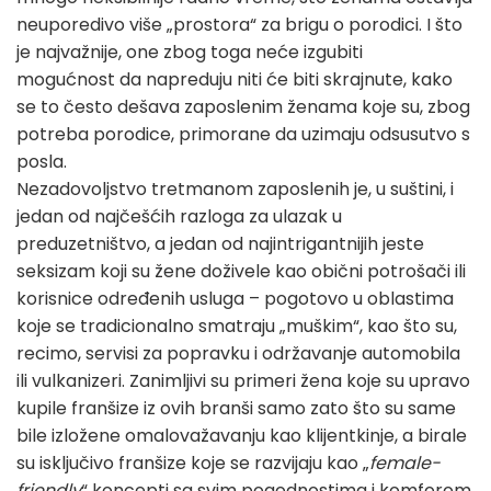
neuporedivo više „prostora“ za brigu o porodici. I što
je najvažnije, one zbog toga neće izgubiti
mogućnost da napreduju niti će biti skrajnute, kako
se to često dešava zaposlenim ženama koje su, zbog
potreba porodice, primorane da uzimaju odsusutvo s
posla.
Nezadovoljstvo tretmanom zaposlenih je, u suštini, i
jedan od najčešćih razloga za ulazak u
preduzetništvo, a jedan od najintrigantnijih jeste
seksizam koji su žene doživele kao obični potrošači ili
korisnice određenih usluga – pogotovo u oblastima
koje se tradicionalno smatraju „muškim“, kao što su,
recimo, servisi za popravku i održavanje automobila
ili vulkanizeri. Zanimljivi su primeri žena koje su upravo
kupile franšize iz ovih branši samo zato što su same
bile izložene omalovažavanju kao klijentkinje, a birale
su isključivo franšize koje se razvijaju kao „
female-
friendly
“ koncepti sa svim pogodnostima i komforom