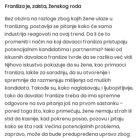
Franšiza je, zaista, ženskog roda
Bez obzira na razloge zbog kojih žene ulaze u
franšizing, postavlja se pitanje kako će sama
industrija reagovati na ovaj trend. Da li će to
promeniti i način na koji davaoci franšiza pristupaju
potencijalnim kandidatima i partnerima? Neki od
iskusnih davalaca franšize tvrde da se razlika već vidi.
Njihovo iskustvo pokazuje da su žene, kao primaoci
franšiza, lakše za saradnju, da su otvorenije i
spremnije da razmenjuju mišljenja od muških
kandidata. Takođe su, kako naglašavaju, i ljubopitljivije,
tako da davalac franšize treba da ima spremne
odgovore na sva pitanja još na prvom sastanku –
pored toga što, kako primećuju, žene nemaju strah ili
stid da kasnije, kad pokrenu posao, pozovu i pitaju
kako se šta radi. Većina potencijalnih problema,
zapravo, može da bude predupređena upravo zbog