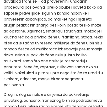
davalaca franšize – od proverenih i uhodanih
procedura poslovanja, preko obuke i saveta kako da
zaposle prave ljude, sigurnih kanala nabavke i
proverenih dobavljača, do marketinga i sijaseta
drugih praktičnih znanja bez kojih posao teško može
da opstane. Sigurnost, smatraju stručnjaci, možda je i
ključna reč koja privlači žene u franšizing. Stoga, reklo
bi se da je tačno uvreženo mišljenje da žene u biznisu
mnogo češće od muškaraca izbegavaju preuzimanje
rizika. Istina je, pak, da žene rizikuju isto koliko i
muškarci, samo što one drukčije raspoređuju
prioritete. Žene će, zapravo, rizikovati samo ako su
veliki i važni ulozi u pitanju, pre nego što će to uraditi u
svakom, odnosno, manje bitnom segmentu
poslovanja.
Drugi razlog se nalazi u činjenici da pokretanje
privatnog, odnosno, franšiznog biznisa podrazumeva
mnogo fleksibilnije radno vreme, što ženama ostavlja