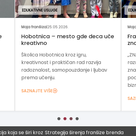
EDUKATIVNE USLUGE
EDU
Moja franšiza
|
25.05.2026.
Moja
e
Hobotnica – mesto gde deca uče
Fra
kreativno
zn
Školica Hobotnica kroz igru,
„ZN
kreativnost i praktičan rad razvija
raz
radoznalost, samopouzdanje i ljubav
zna
prema učenju.
pod
bizn
SAZNAJTE VIŠE
SAZ
 se širi kroz
Strategija širenja franšize brenda
Digita