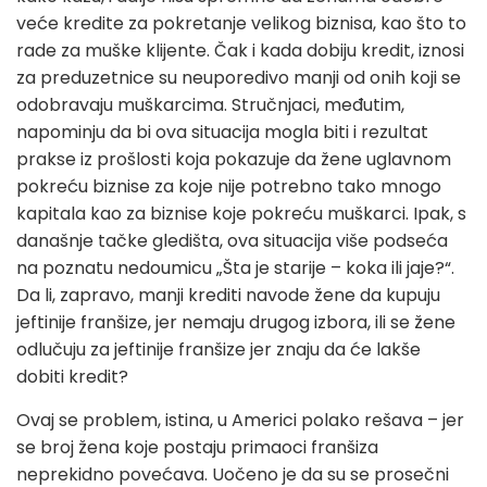
veće kredite za pokretanje velikog biznisa, kao što to
rade za muške klijente. Čak i kada dobiju kredit, iznosi
za preduzetnice su neuporedivo manji od onih koji se
odobravaju muškarcima. Stručnjaci, međutim,
napominju da bi ova situacija mogla biti i rezultat
prakse iz prošlosti koja pokazuje da žene uglavnom
pokreću biznise za koje nije potrebno tako mnogo
kapitala kao za biznise koje pokreću muškarci. Ipak, s
današnje tačke gledišta, ova situacija više podseća
na poznatu nedoumicu „Šta je starije – koka ili jaje?“.
Da li, zapravo, manji krediti navode žene da kupuju
jeftinije franšize, jer nemaju drugog izbora, ili se žene
odlučuju za jeftinije franšize jer znaju da će lakše
dobiti kredit?
Ovaj se problem, istina, u Americi polako rešava – jer
se broj žena koje postaju primaoci franšiza
neprekidno povećava. Uočeno je da su se prosečni