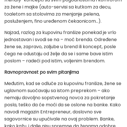
za žene i majke (auto-servisi sa kutkom za decu,
toaletom sa stolovima za menjanje pelena,
posluženjem, fino uređenom čekaonicom...).
Najzad, razlog za kupovinu franšize ponekad je vrlo
jednostavan i svodi se na – moć brenda. Određene
žene se, zapravo, zaljube u brend ili koncept, posle
čega ne odustaju od želje da se i same bave istim
poslom – radeći pod istim, voljenim brendom.
Ravnopravnost po svim pitanjima
Međutim, kad se odluče za kupovinu franšize, žene se
uglavnom suočavaju sa istom preprekom – ako
nemaju dovoljno sopstvenog novca za pokretanje
posla, teško da će moći da se oslone na banke. Kako
navodi magazin Entrepreneur, doslovno sve
sagovornice su upućivale na ovaj problem. Banke,
kako kažu, i dalje nisu spremne da ženama odobre