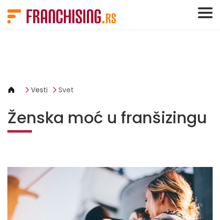
Cookies management panel
Vesti
Svet
Ženska moć u franšizingu