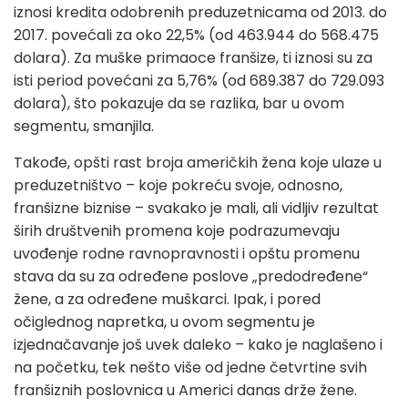
iznosi kredita odobrenih preduzetnicama od 2013. do
2017. povećali za oko 22,5% (od 463.944 do 568.475
dolara). Za muške primaoce franšize, ti iznosi su za
isti period povećani za 5,76% (od 689.387 do 729.093
dolara), što pokazuje da se razlika, bar u ovom
segmentu, smanjila.
Takođe, opšti rast broja američkih žena koje ulaze u
preduzetništvo – koje pokreću svoje, odnosno,
franšizne biznise – svakako je mali, ali vidljiv rezultat
širih društvenih promena koje podrazumevaju
uvođenje rodne ravnopravnosti i opštu promenu
stava da su za određene poslove „predodređene“
žene, a za određene muškarci. Ipak, i pored
očiglednog napretka, u ovom segmentu je
izjednačavanje još uvek daleko – kako je naglašeno i
na početku, tek nešto više od jedne četvrtine svih
franšiznih poslovnica u Americi danas drže žene.