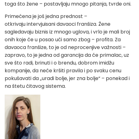
toga što žene – postavljaju mnogo pitanja, tvrde oni.
Primećena je još jedna prednost –
otkrivaju intervjuisani davaoci franšiza. Žene
sagledavaju biznis iz mnogo uglova, i vrlo je mali broj
onih koje će u posao ući samo zbog – profita. Za
davaoca franšize, to je od neprocenjive važnosti –
zapravo, to je jedna od garancija da će primalac, uz
sve što radi, brinuti i o brendu, dobrom imidžu
kompanije, da neće kršiti pravila i po svaku cenu
pokušavati da „uradi bolje, jer zna bolje“ – ponekad i
na štetu čitavog sistema.