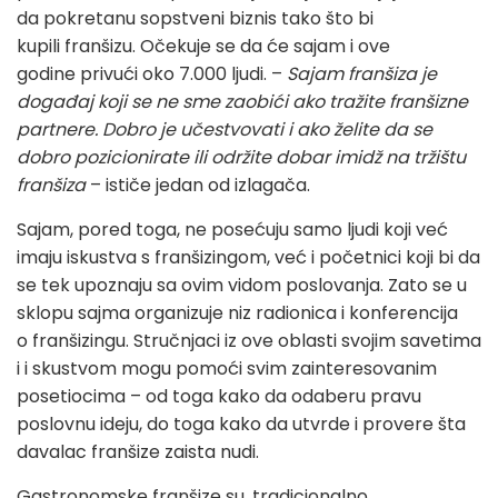
da pokretanu sopstveni biznis tako što bi
kupili franšizu. Očekuje se da će sajam i ove
godine privući oko 7.000 ljudi. –
Sajam franšiza je
događaj koji se ne sme zaobići ako tražite franšizne
partnere. Dobro je učestvovati i ako želite da se
dobro pozicionirate ili održite dobar imidž na tržištu
franšiza
– ističe jedan od izlagača.
Sajam, pored toga, ne posećuju samo ljudi koji već
imaju iskustva s franšizingom, već i početnici koji bi da
se tek upoznaju sa ovim vidom poslovanja. Zato se u
sklopu sajma organizuje niz radionica i konferencija
o franšizingu. Stručnjaci iz ove oblasti svojim savetima
i i skustvom mogu pomoći svim zainteresovanim
posetiocima – od toga kako da odaberu pravu
poslovnu ideju, do toga kako da utvrde i provere šta
davalac franšize zaista nudi.
Gastronomske franšize su, tradicionalno,