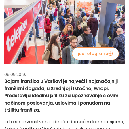
još fotografija
09.09.2019.
Sajam franšiza u Varšavi je najveći i najznačajniji
franšizni događaj u Srednjoj i Istočnoj Evropi.
Predstavlja idealnu priliku za upoznavanje s ovim
načinom poslovanja, uslovima i ponudom na
tržištu franšiza.
Iako se prvenstveno obraća domaćim kompanijama,
Sajam franšiza u Varšavi nije rezevisan samo za