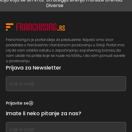
Diverse
bud
Franchising.rs je portal ideja za preduzetne. Najveći smo izvor
podataka o franšizama i franšiznom poslovanju u Srbiji. Portal ima
cilj da vam olakša odluku o započinjanju sopstvenog biznisa, da
vam ukaže na prilike koje se nude na tržištu, i da vam ponudi savete
u poslovanju.
Prijava za Newsletter
If
you
see
this,
Prijavite se
leave
Imate li neko pitanje za nas?
this
form
If
field