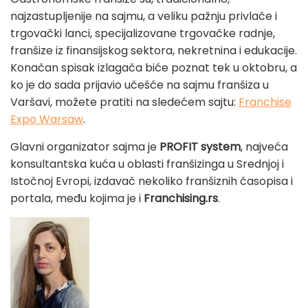
najzastupljenije na sajmu, a veliku pažnju privlače i
trgovački lanci, specijalizovane trgovačke radnje,
franšize iz finansijskog sektora, nekretnina i edukacije.
Konačan spisak izlagača biće poznat tek u oktobru, a
ko je do sada prijavio učešće na sajmu franšiza u
Varšavi, možete pratiti na sledećem sajtu:
Franchise
Expo Warsaw
.
Glavni organizator sajma je
PROFIT system
, najveća
konsultantska kuća u oblasti franšizinga u Srednjoj i
Istočnoj Evropi, izdavač nekoliko franšiznih časopisa i
portala, među kojima je i
Franchising.rs
.