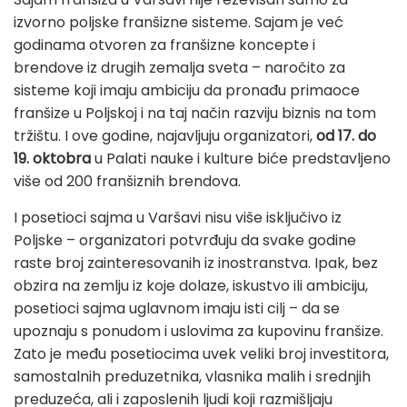
izvorno poljske franšizne sisteme. Sajam je već
godinama otvoren za franšizne koncepte i
brendove iz drugih zemalja sveta
–
naročito za
sisteme koji imaju ambiciju da pronađu primaoce
franšize u Poljskoj i na taj način razviju biznis na tom
tržištu. I ove godine, najavljuju organizatori,
od 17. do
19. oktobra
u Palati nauke i kulture biće predstavljeno
više od 200 franšiznih brendova.
I posetioci sajma u Varšavi nisu više isključivo iz
Poljske
– organizatori potvrđuju da svake godine
raste broj zainteresovanih iz inostranstva. Ipak, bez
obzira na zemlju iz koje dolaze, iskustvo ili ambiciju,
posetioci sajma uglavnom imaju
isti cilj
–
da se
upoznaju s ponudom i uslovima za kupovinu franšize.
Zato je među posetiocima uvek veliki broj investitora,
samostalnih preduzetnika, vlasnika malih i srednjih
preduzeća, ali i zaposlenih ljudi koji razmišljaju