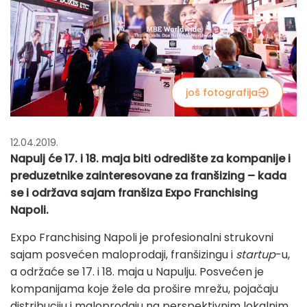
još fotografija
12.04.2019.
Napulj će 17. i 18. maja biti odredište za kompanije i
preduzetnike zainteresovane za franšizing – kada
se i održava sajam franšiza Expo Franchising
Napoli.
Expo Franchising Napoli je profesionalni strukovni
sajam posvećen maloprodaji, franšizingu i
startup
-u,
a održaće se 17. i 18. maja u Napulju. Posvećen je
kompanijama koje žele da prošire mrežu, pojačaju
distribuciju i maloprodaju na perspektivnim lokalnim