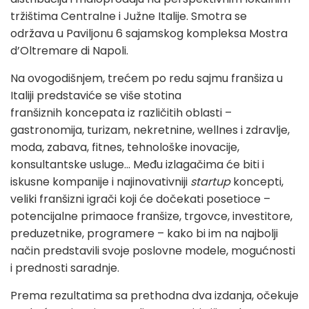
tržištima Centralne i Južne Italije. Smotra se
održava u Paviljonu 6 sajamskog kompleksa Mostra
d’Oltremare di Napoli.
Na ovogodišnjem, trećem po redu sajmu franšiza u
Italiji predstaviće se više stotina
franšiznih koncepata iz različitih oblasti –
gastronomija, turizam, nekretnine, wellnes i zdravlje,
moda, zabava, fitnes, tehnološke inovacije,
konsultantske usluge… Među izlagačima će biti i
iskusne kompanije i najinovativniji
startup
koncepti,
veliki franšizni igrači koji će dočekati posetioce –
potencijalne primaoce franšize, trgovce, investitore,
preduzetnike, programere – kako bi im na najbolji
način predstavili svoje poslovne modele, mogućnosti
i prednosti saradnje.
Prema rezultatima sa prethodna dva izdanja, očekuje