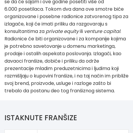
se da će sajam i ove godine posetiti više od
6.000 posetilaca. Tokom dva dana ove smotre biće
organizovane i posebne radionice zatvorenog tipa za
izlagače, koji će imati priliku da razgovaraju s
konsultantima za
private equity
ili
venture capital
.
Radionice će biti organizovane i za kompanije kojima
je potrebno savetovanje u domenu marketinga,
prodaje i ostalih aspekata poslovanja. Izlagači, kao
davaoci franšize, dobiće i priliku da održe
prezentacije mladim preduzetnicima i ljudima koji
razmišljaju o kupovini franšize, i na taj način im približe
svoj brend, proizvode, usluge i razloge zašto bi
trebalo da postanu deo tog franšiznog sistema.
ISTAKNUTE FRANŠIZE