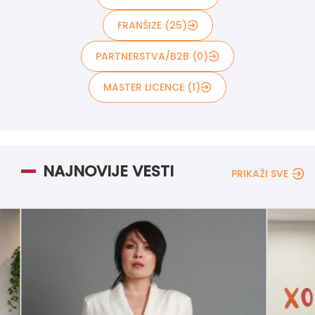
FRANŠIZE (25)
PARTNERSTVA/B2B (0)
MASTER LICENCE (1)
NAJNOVIJE VESTI
PRIKAŽI SVE