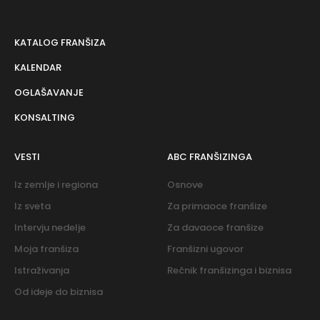
KATALOG FRANŠIZA
KALENDAR
OGLAŠAVANJE
KONSALTING
VESTI
ABC FRANŠIZINGA
Iz zemlje i regiona
Osnove
Iz sveta
Za primaoce franšize
Intervju nedelje
Za davaoce franšize
Moja franšiza
Franšizni ugovor
Istraživanja
Rečnik franšizinga i biznisa
Od ideje do biznisa