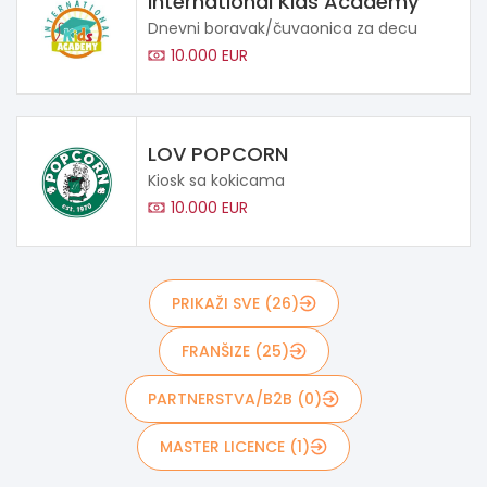
International Kids Academy
Dnevni boravak/čuvaonica za decu
10.000 EUR
LOV POPCORN
Kiosk sa kokicama
10.000 EUR
PRIKAŽI SVE (26)
FRANŠIZE (25)
PARTNERSTVA/B2B (0)
MASTER LICENCE (1)