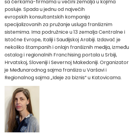
sa ćerkama-firmama u većini zemalja u kojima
posluje. Spada u jednu od najvećih
evropskih konsultantskih kompanija
specijalizovanih za pružanje usluga franšiznim
sistemima. Ima podružnice u 13 zemalja Centralne i
Istočne Evrope, Italiji i Saudijskoj Arabiji. Izdavač je
nekoliko štampanih i onlajn franšiznih medija, između
ostalog i regionalnih Franchising portala u Srbiji,
Hrvatskoj, Sloveniji i Severnoj Makedoniji. Organizator
je Međunarodnog sajma franšiza u Varšavi i
Regionalnog sajma „Ideje za biznis“ u Katovicama.