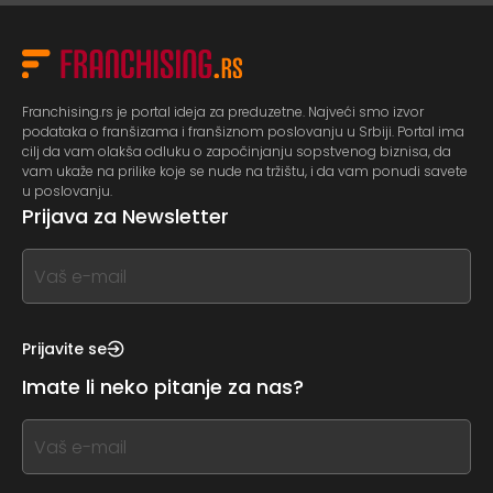
Franchising.rs je portal ideja za preduzetne. Najveći smo izvor
podataka o franšizama i franšiznom poslovanju u Srbiji. Portal ima
cilj da vam olakša odluku o započinjanju sopstvenog biznisa, da
vam ukaže na prilike koje se nude na tržištu, i da vam ponudi savete
u poslovanju.
Prijava za Newsletter
If
you
see
this,
Prijavite se
leave
Imate li neko pitanje za nas?
this
form
If
field
you
blank
see