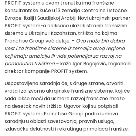
PROFIT system u ovom trenutku ima franšizne
konsultantske kuće u 13 zemalja Centralne i Istočne
Evrope, Italiji i Saudijskoj Arabiji. Novi ukrajinski partner
PROFIT system-a olakšaće ulazak stranih franšiznih
sistema u Ukrajinu i Kazahstan, tržišta na kojima
Franchise Group već deluje. –
Ovo može biti dobra
vest i za franšizne sisteme iz zemalja ovog regiona
koji imaju ambiciju ili vide potencijal za razvoj na
pomenutim tržištima
– kaže Igor Bogojević, regionalni
direktor kompanije PROFIT system.
Uspostavljena saradnja će, s druge strane, otvoriti
vrata i za izvorno ukrajinske franšizne sisteme, koji će
sada lakše moći da usmere razvoj franšizne mreže
na desetak novih tržišta. Ugovor koji su potpisali
PROFIT system i Franchise Group podrazumeva
saradnju u oblasti savetovanja, pravnih usluga,
izdavačke delatnosti i rekrutinga primalaca franšize.