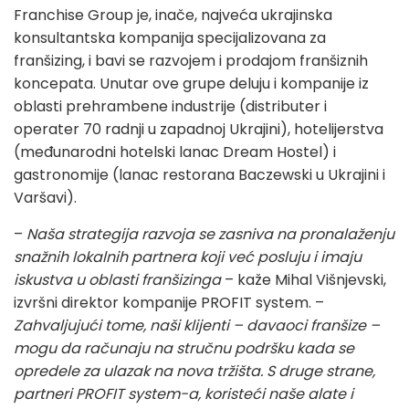
Franchise Group je, inače, najveća ukrajinska
konsultantska kompanija specijalizovana za
franšizing, i bavi se razvojem i prodajom franšiznih
koncepata. Unutar ove grupe deluju i kompanije iz
oblasti prehrambene industrije (distributer i
operater 70 radnji u zapadnoj Ukrajini), hotelijerstva
(međunarodni hotelski lanac Dream Hostel) i
gastronomije (lanac restorana Baczewski u Ukrajini i
Varšavi).
–
Naša strategija razvoja se zasniva na pronalaženju
snažnih lokalnih partnera koji već posluju i imaju
iskustva u oblasti franšizinga
– kaže Mihal Višnjevski,
izvršni direktor kompanije PROFIT system. –
Zahvaljujući tome, naši klijenti – davaoci franšize –
mogu da računaju na stručnu podršku kada se
opredele za ulazak na nova tržišta. S druge strane,
partneri PROFIT system-a, koristeći naše alate i