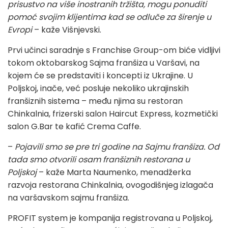
prisustvo na više inostranih tržišta, mogu ponuditi
pomoć svojim klijentima kad se odluče za širenje u
Evropi
– kaže Višnjevski.
Prvi učinci saradnje s Franchise Group-om biće vidljivi
tokom oktobarskog Sajma franšiza u Varšavi, na
kojem će se predstaviti i koncepti iz Ukrajine. U
Poljskoj, inače, već posluje nekoliko ukrajinskih
franšiznih sistema – među njima su restoran
Chinkalnia, frizerski salon Haircut Express, kozmetički
salon G.Bar te kafić Crema Caffe.
–
Pojavili smo se pre tri godine na Sajmu franšiza. Od
tada smo otvorili osam franšiznih restorana u
Poljskoj
– kaže Marta Naumenko, menadžerka
razvoja restorana Chinkalnia, ovogodišnjeg izlagača
na varšavskom sajmu franšiza.
PROFIT system je kompanija registrovana u Poljskoj,