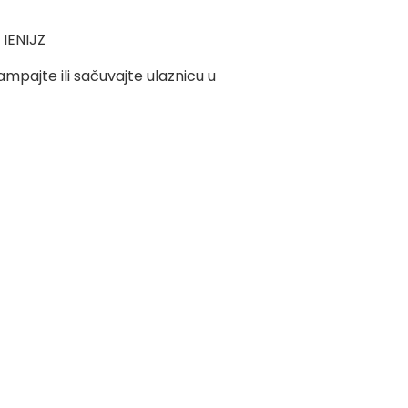
)
IENIJZ
pajte ili sačuvajte ulaznicu u