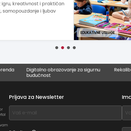
igru, kreativnost i praktičan
t, samopouzdanje i ljubav
EDUKATIVNE USLUGE
Digitalno obrazovanje za sigurnu
Rekalibracija – od
budućnost
Prijava za Newsletter
Ima
If
If
or
rtal
you
you
see
see
a vam
this,
this