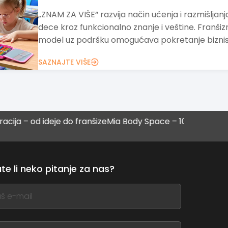
„ZNAM ZA VIŠE“ razvija način učenja i razmišljanj
dece kroz funkcionalno znanje i veštine. Franšiz
model uz podršku omogućava pokretanje biznis
SAZNAJTE VIŠE
 ideje do franšize
Mia Body Space – 10 uspešnih franšiza
LO
fr
te li neko pitanje za nas?
,