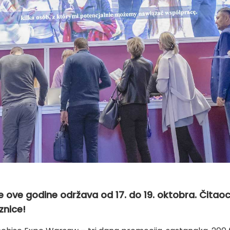
e ove godine održava od 17. do 19. oktobra. Čitao
znice!