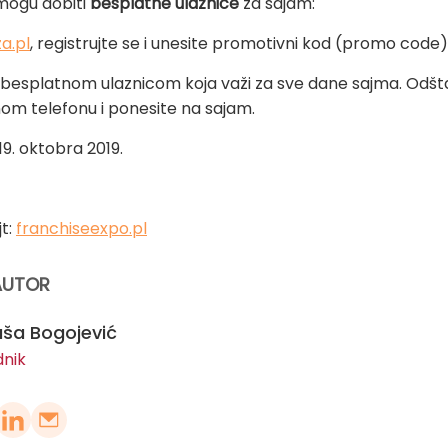
 mogu dobiti
besplatne ulaznice
za sajam:
za.pl
, registrujte se i unesite promotivni kod (promo code
 besplatnom ulaznicom koja važi za sve dane sajma. Odštam
om telefonu i ponesite na sajam.
19. oktobra 2019.
jt:
franchiseexpo.pl
AUTOR
ša Bogojević
dnik