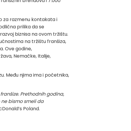
franšiznih brendova i 7.000
sto za razmenu kontakata i
dlična prilika da se
 razvoj biznisa na ovom tržištu.
ućnostima na tržištu franšiza,
a. Ove godine,
ržava, Nemačke, Italije,
šizu. Među njima ima i početnika,
franšize. Prethodnih godina,
ne ne bismo smeli da
cDonald’s Poland.