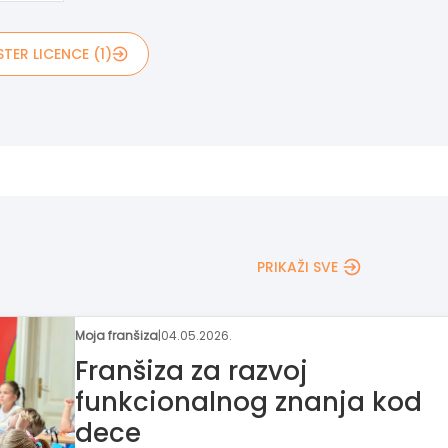
TER LICENCE (1)
PRIKAŽI SVE
Moja franšiza
|
04.05.2026.
Franšiza za razvoj
funkcionalnog znanja kod
dece