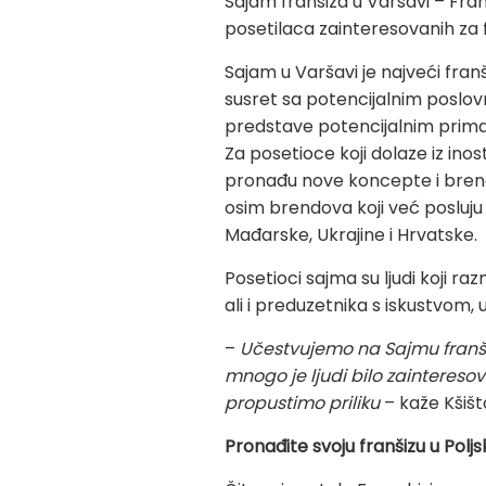
Sajam franšiza u Varšavi – Fra
posetilaca zainteresovanih za 
Sajam u Varšavi je najveći fra
susret sa potencijalnim poslovn
predstave potencijalnim primaoci
Za posetioce koji dolaze iz ino
pronađu nove koncepte i brendo
osim brendova koji već posluju u
Mađarske, Ukrajine i Hrvatske.
Posetioci sajma su ljudi koji raz
ali i preduzetnika s iskustvom,
–
Učestvujemo na Sajmu franši
mnogo je ljudi bilo zaintereso
propustimo priliku
–
kaže Kšišt
Pronađite svoju franšizu u Poljs