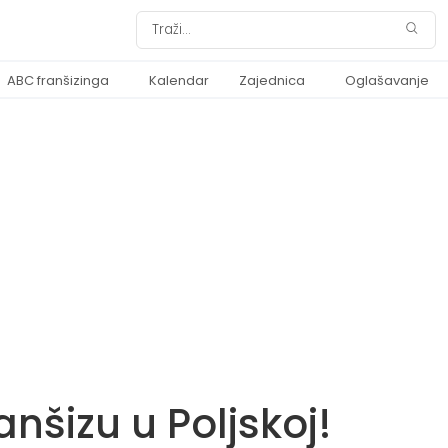
ABC franšizinga
Kalendar
Zajednica
Oglašavanje
anšizu u Poljskoj!