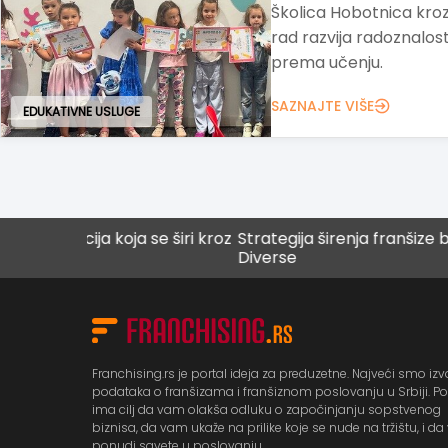
Školica Hobotnica kroz 
rad razvija radoznalos
prema učenju.
SAZNAJTE VIŠE
EDUKATIVNE USLUGE
ija koja se širi kroz
Strategija širenja franšize brenda
Diverse
Franchising.rs je portal ideja za preduzetne. Najveći smo izv
podataka o franšizama i franšiznom poslovanju u Srbiji. Po
ima cilj da vam olakša odluku o započinjanju sopstvenog
biznisa, da vam ukaže na prilike koje se nude na tržištu, i d
ponudi savete u poslovanju.