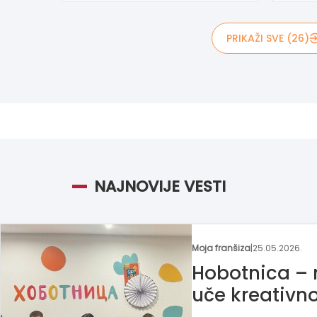
PRIKAŽI SVE (26)
NAJNOVIJE VESTI
Moja franšiza
|
25.05.2026.
Hobotnica –
uče kreativn