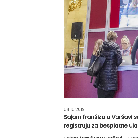
04.10.2019.
Sajam franšiza u Varšavi s
registruju za besplatne ula