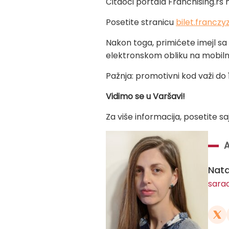
Čitaoci portala Franchising.rs
Posetite stranicu
bilet.franczy
Nakon toga, primićete imejl sa
elektronskom obliku na mobiln
Pažnja: promotivni kod važi do 
Vidimo se u Varšavi!
Za više informacija, posetite sa
Nata
sara