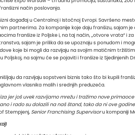
nchise Expo Warsaw – tri dana promocija, sastanaka, 200 
franšizni način poslovanja.
nšizni događaj u Centralnoj i Istočnoj Evropi. Savršeno me
im partnerima. Za kompanije koje daju franšizu, sajam je o
ma franšize iz Poljske i, na taj način, „otvore vrata“ i za
stranstva, sajam je prilika da se upoznaju s ponudom i mog
ve koje bi mogli da razvijaju na svojim matičnim tržištim
 Poljskoj, na sajmu će se pojaviti i franšize iz Sjedinjenih D
mišljaju da razvijaju sopstveni biznis tako što bi kupili fran
 uglavnom vlasnika malih i srednjih preduzeća.
za jer još uvek razvijamo mrežu
i tražimo nove primaoce 
vano i rado su dolazili na naš štand, tako da ni ove godi
of Stempjenj,
Senior Franchising Supervisor
u kompaniji M
koj!