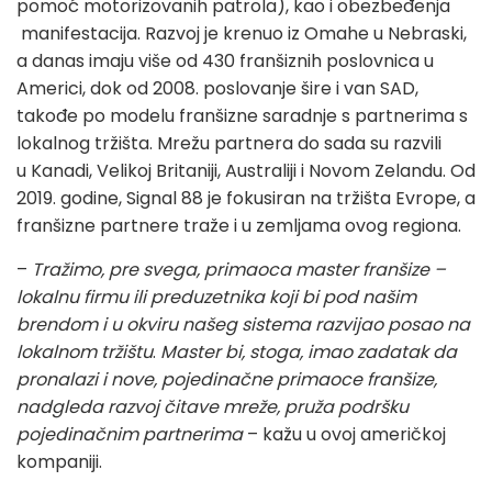
pomoć motorizovanih patrola), kao i obezbeđenja
manifestacija.
Razvoj je krenuo iz Omahe u Nebraski,
a danas imaju više od 430 franšiznih poslovnica u
Americi, dok o
d 2008. poslovanje šire i van SAD,
takođe po modelu franšizne saradnje s partnerima s
lokalnog tržišta. Mrežu partnera do sada su razvili
u Kanadi, Velikoj Britaniji, Australiji i Novom Zelandu. Od
2019. godine, Signal 88 je fokusiran na tržišta Evrope, a
franšizne partnere traže i u zemljama ovog regiona.
–
Tražimo, pre svega, primaoca master franšize –
lokalnu firmu ili preduzetnika koji bi pod našim
brendom i u okviru našeg sistema razvijao posao na
lokalnom tržištu
.
Master bi, stoga, imao zadatak da
pronalazi i nove, pojedinačne primaoce franšize,
nadgleda razvoj čitave mreže, pruža podršku
pojedinačnim partnerima
– kažu u ovoj američkoj
kompaniji.