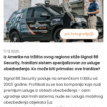
još fotografija
17.12.2020.
Iz Amerike na tržišta ovog regiona stiže Signal 88
Security, franšizni sistem specijalizovan za usluge
obezbeđenja. Ko može biti primalac ove franšize?
Signal 88 Security posluje na američkom tržištu od
2003. godine. Profilisali su se kao kompanija koja nudi
premijum usluge iz oblasti obezbeđenja – osim
ugradnje alarmnih sistema, nude se i usluga mobilnog
obezbeđenja objekata (uz