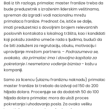
Baš iz tih razloga, primalac master franšize treba da
bude preduzetnik s izraženim liderskim veštinama,
spreman da izgradi i vodi nacionalnu mrežu
primalaca franšize. Prednost će, ističe se dalje,
imati preduzetnici s dovoljnim brojem relevantnih
poslovnih kontakata s lokalnog tržišta, kao i kandidati
koji pokažu zavidno umeće rada s ljudima, budući da
će biti zaduženi za regrutaciju, obuku, motivaciju i
upravljanje mrežom partnera. –
Podrazumeva se,
svakako, da primalac ima i dovoljno kapitala za
pokretanje i nesmetano vođenje biznisa
– kažu u
kompaniji.
Samo za licencu (ulaznu franšiznu naknadu) primalac
master franšize bi trebalo da izdvoji od 150 do 200
hiljada dolara. Procenjuje se da dodatnih 50 do 100
hiljada dolara primalac mora da uloži proces
pokretanja i uhodavanja posla. Za ovako veliku