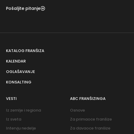
Pošaljite pitanje
KATALOG FRANŠIZA
KALENDAR
OGLAŠAVANJE
KONSALTING
VESTI
ABC FRANŠIZINGA
Iz zemlje i regiona
Osnove
Iz sveta
Za primaoce franšize
Intervju nedelje
Za davaoce franšize