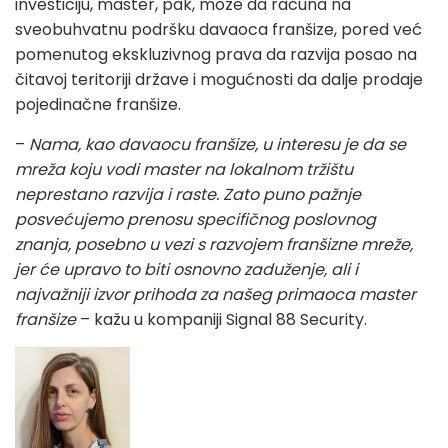
investiciju, master, pak, može da računa na
sveobuhvatnu podršku davaoca franšize, pored već
pomenutog ekskluzivnog prava da razvija posao na
čitavoj teritoriji države i mogućnosti da dalje prodaje
pojedinačne franšize.
–
Nama, kao davaocu franšize, u interesu je da se
mreža koju vodi master na lokalnom tržištu
neprestano razvija i raste. Zato puno pažnje
posvećujemo prenosu specifičnog poslovnog
znanja, posebno u vezi s razvojem franšizne mreže,
jer će upravo to biti osnovno zaduženje, ali i
najvažniji izvor prihoda za našeg primaoca master
franšize
– kažu u kompaniji Signal 88 Security.