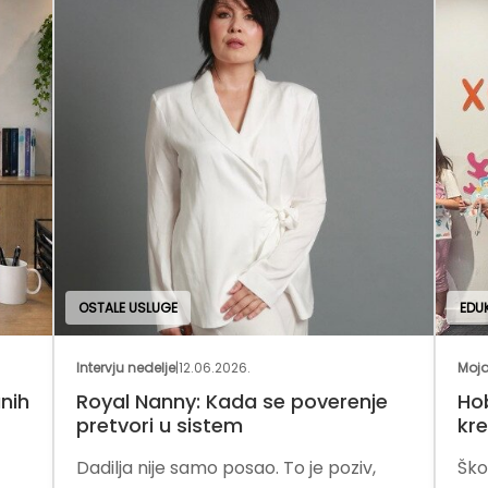
EDUKATIVNE USLUGE
Moja franšiza
|
25.05.2026.
verenje
Hobotnica – mesto gde deca uče
kreativno
 poziv,
Školica Hobotnica kroz igru,