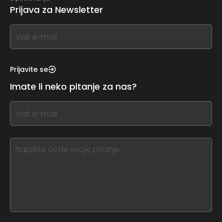
Prijava za Newsletter
If
you
see
this,
Prijavite se
leave
Imate li neko pitanje za nas?
this
form
If
field
you
blank
see
this,
leave
this
form
field
blank