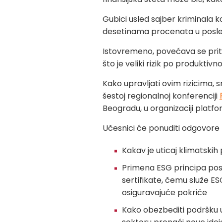
Gubici usled sajber kriminala ko
desetinama procenata u posled
Istovremeno, povećava se priti
što je veliki rizik po produktivno
Kako upravljati ovim rizicima, s
šestoj regionalnoj konferenciji
Beogradu, u organizaciji platf
Učesnici će ponuditi odgovore 
Kakav je uticaj klimatski
Primena ESG principa poslo
sertifikate, čemu služe ESG 
osiguravajuće pokriće
Kako obezbediti podršku u 