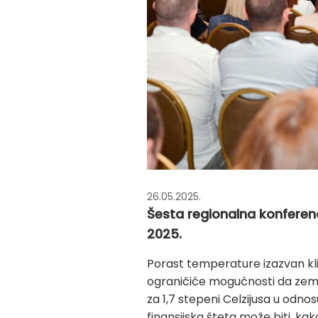
26.05.2025.
Šesta regionalna konferenci
2025.
Porast temperature izazvan kl
ograničiće mogućnosti da zemlj
za 1,7 stepeni Celzijusa u odnos
finansijska šteta može biti, k