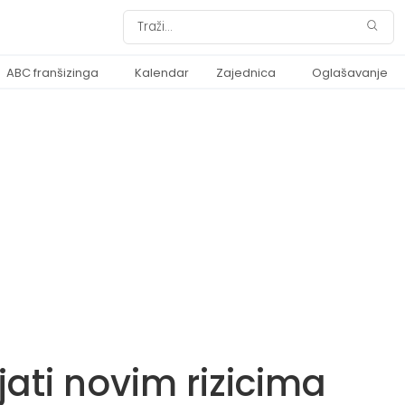
ABC franšizinga
Kalendar
Zajednica
Oglašavanje
ati novim rizicima