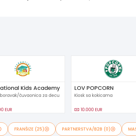
national Kids Academy
LOV POPCORN
 boravak/čuvaonica za decu
Kiosk sa kokicama
00 EUR
10.000 EUR
FRANŠIZE (25)
PARTNERSTVA/B2B (0)
MAS