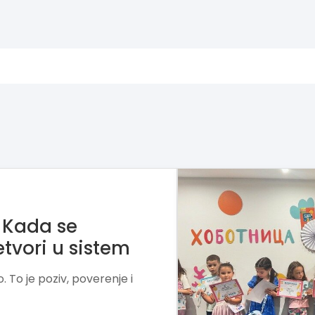
 mesto gde deca
o
igru, kreativnost i praktičan
t, samopouzdanje i ljubav