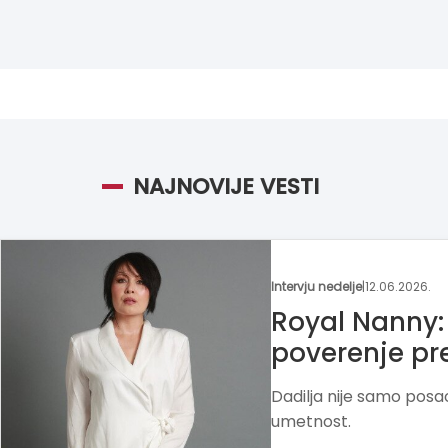
NAJNOVIJE VESTI
Moja franšiza
|
25.05.2026.
Hobotnica –
uče kreativn
Školica Hobotnica kroz 
rad razvija radoznalos
prema učenju.