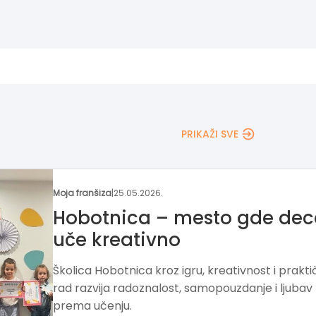
PRIKAŽI SVE
Moja franšiza
|
04.05.2026.
Franšiza za razvoj
funkcionalnog znanja kod
dece
„ZNAM ZA VIŠE“ razvija način učenja i razmišljanj
dece kroz funkcionalno znanje i veštine. Franšiz