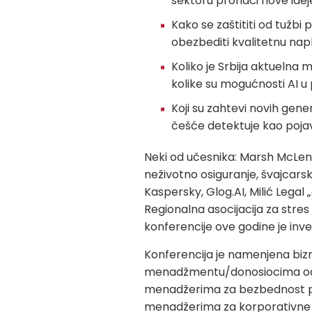
sektoru pronaći nove idej
Kako se zaštititi od tužbi
obezbediti kvalitetnu nap
Koliko je Srbija aktuelna m
kolike su mogućnosti AI u pr
Koji su zahtevi novih gen
češće detektuje kao pojav
Neki od učesnika: Marsh McLenn
neživotno osiguranje, švajcarsk
Kaspersky, Glog.AI, Milić Legal 
Regionalna asocijacija za stres 
konferencije ove godine je inves
Konferencija je namenjena bizn
menadžmentu/donosiocima odlu
menadžerima za bezbednost po
menadžerima za korporativne 