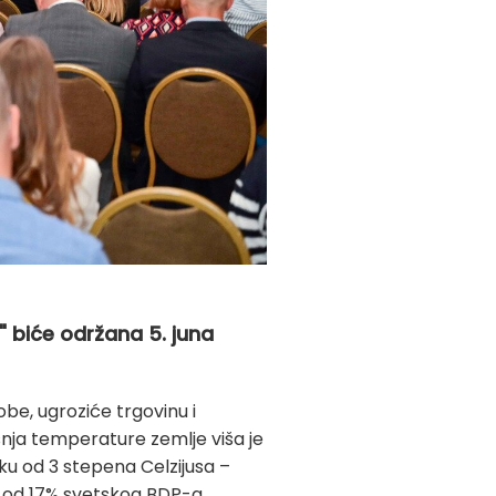
" biće održana 5. juna
e, ugroziće trgovinu i
šnja temperature zemlje viša je
iku od 3 stepena Celzijusa –
a od 17% svetskog BDP-a.