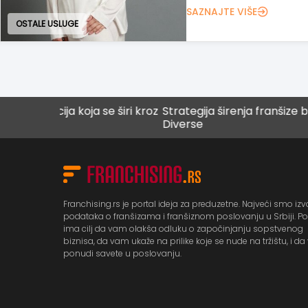
SAZNAJTE VIŠE
EDUKATIVNE USLUGE
a koja se širi kroz
Strategija širenja franšize brenda
D
Diverse
Franchising.rs je portal ideja za preduzetne. Najveći smo izv
podataka o franšizama i franšiznom poslovanju u Srbiji. Po
ima cilj da vam olakša odluku o započinjanju sopstvenog
biznisa, da vam ukaže na prilike koje se nude na tržištu, i d
ponudi savete u poslovanju.