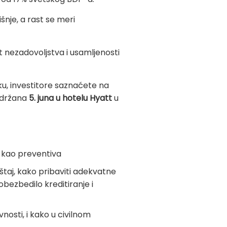
šnje, a rast se meri
 nezadovoljstva i usamljenosti
šku, investitore saznaćete na
 održana
5. juna
u hotelu Hyatt
u
i kao preventiva
štaj, kako pribaviti adekvatne
e obezbedilo kreditiranje i
nosti, i kako u civilnom