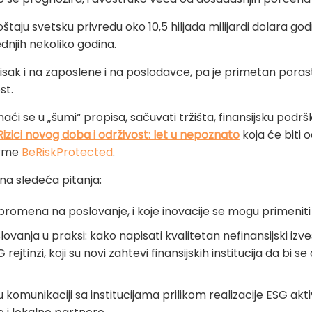
štaju svetsku privredu oko 10,5 hiljada milijardi dolara godi
njih nekoliko godina.
sak i na zaposlene i na poslodavce, pa je primetan porast
st.
naći se u „šumi“ propisa, sačuvati tržišta, finansijsku podr
Rizici novog doba i održivost: let u nepoznato
koja će biti
orme
BeRiskProtected
.
na sledeća pitanja:
h promena na poslovanje, i koje inovacije se mogu primenit
vanja u praksi: kako napisati kvalitetan nefinansijski izve
rejtinzi, koji su novi zahtevi finansijskih institucija da bi s
komunikaciji sa institucijama prilikom realizacije ESG aktiv