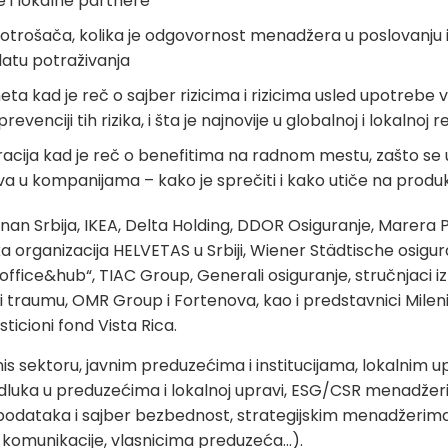
e i lokalne partnere
 potrošača, kolika je odgovornost menadžera u poslovanju i 
latu potraživanja
eta kad je reč o sajber rizicima i rizicima usled upotrebe v
evenciji tih rizika, i šta je najnovije u globalnoj i lokalnoj r
eracija kad je reč o benefitima na radnom mestu, zašto se
a u kompanijama – kako je sprečiti i kako utiče na produk
an Srbija, IKEA, Delta Holding, DDOR Osiguranje, Marera 
a organizacija HELVETAS u Srbiji, Wiener Städtische osigura
„office&hub“, TIAC Group, Generali osiguranje, stručnjaci iz 
i traumu, OMR Group i Fortenova, kao i predstavnici Milenija
ticioni fond Vista Rica.
is sektoru, javnim preduzećima i institucijama, lokalnim
ka u preduzećima i lokalnoj upravi, ESG/CSR menadžeri
dataka i sajber bezbednost, strategijskim menadžerim
komunikacije, vlasnicima preduzeća…).