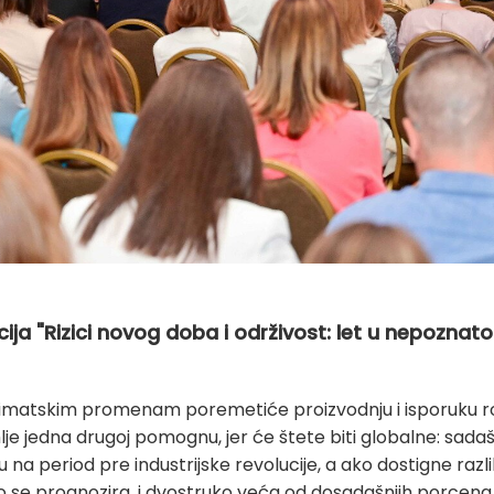
ja "Rizici novog doba i održivost: let u nepoznato
imatskim promenam poremetiće proizvodnju i isporuku rob
e jedna drugoj pomognu, jer će štete biti globalne: sada
u na period pre industrijske revolucije, a ako dostigne razl
ako se prognozira, i dvostruko veća od dosadašnjih porcen