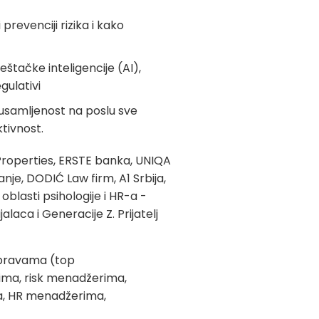
prevenciji rizika i kako
eštačke inteligencije (AI),
egulativi
 usamljenost na poslu sve
tivnost.
Properties, ERSTE banka, UNIQA
nje, DODIĆ Law firm, A1 Srbija,
oblasti psihologije i HR-a -
laca i Generacije Z. Prijatelj
 upravama (top
ma, risk menadžerima,
a, HR menadžerima,