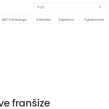
ABC franšizinga
Kalendar
Zajednica
Oglašavanje
ve franšize