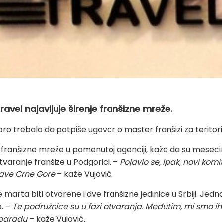
Travel najavljuje širenje franšizne mreže.
oro trebalo da potpiše ugovor o master franšizi za teritor
je franšizne mreže u pomenutoj agenciji, kaže da su mesec
varanje franšize u Podgorici. –
Pojavio se, ipak, novi komi
itave Crne Gore
– kaže Vujović.
 marta biti otvorene i dve franšizne jedinice u Srbiji. Jed
o. –
Te podružnice su u fazi otvaranja. Međutim, mi smo 
eogradu
– kaže Vujović.