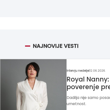
NAJNOVIJE VESTI
Moja franšiza
|
25.05.2026.
Hobotnica –
uče kreativn
Školica Hobotnica kroz 
rad razvija radoznalos
prema učenju.