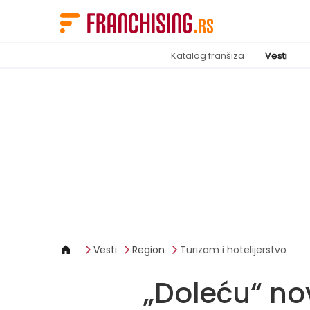
Cookies management panel
Katalog franšiza
Vesti
Vesti
Region
Turizam i hotelijerstvo
„Doleću“ no