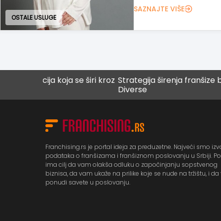
SAZNAJTE VIŠE
EDUKATIVNE USLUGE
ija koja se širi kroz
Strategija širenja franšize brenda
Diverse
Franchising.rs je portal ideja za preduzetne. Najveći smo izv
podataka o franšizama i franšiznom poslovanju u Srbiji. Po
ima cilj da vam olakša odluku o započinjanju sopstvenog
biznisa, da vam ukaže na prilike koje se nude na tržištu, i d
ponudi savete u poslovanju.