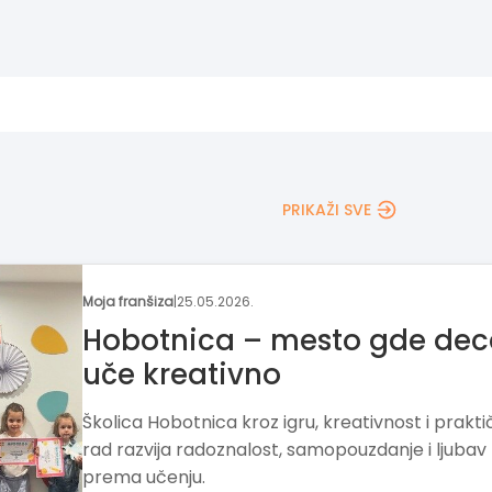
PRIKAŽI SVE
Moja franšiza
|
04.05.2026.
Franšiza za razvoj
funkcionalnog znanja kod
dece
„ZNAM ZA VIŠE“ razvija način učenja i razmišljanj
dece kroz funkcionalno znanje i veštine. Franšiz