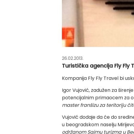
26.02.2013.
Turistička agencija Fly Fly 
Kompanija Fly Fly Travel bi usk
Igor Vujović, zadužen za širen
potencijalnim primaocem za ot
master franšizu za teritoriju č
Vujović dodaje da će do sredine
u beogradskom naselju Mirijev
održanom Sajmu turizma u B