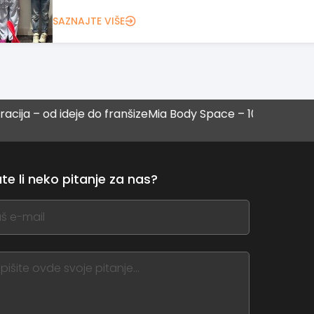
model uz podršku omogućava pokretanje biznis
SAZNAJTE VIŠE
 ideje do franšize
Mia Body Space – 10 uspešnih franšiza
LO
fr
te li neko pitanje za nas?
,
ve
m