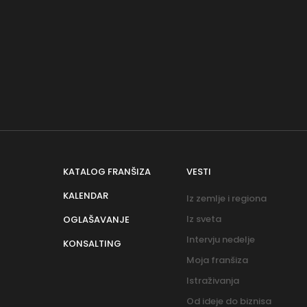
KATALOG FRANŠIZA
VESTI
KALENDAR
Iz zemlje i regiona
Iz sveta
OGLAŠAVANJE
Intervju nedelje
KONSALTING
Moja franšiza
Istraživanja
Od ideje do biznisa