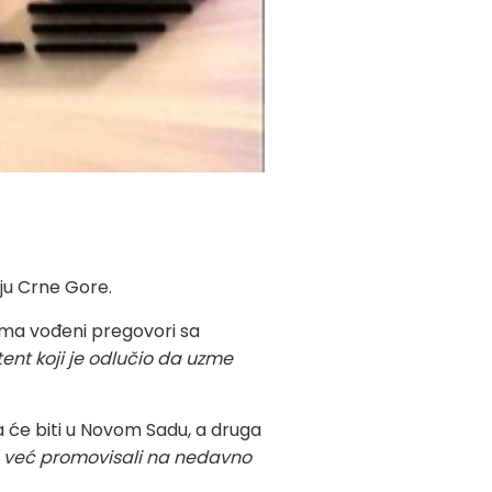
iju Crne Gore.
ima vođeni pregovori sa
tent koji je odlučio da uzme
na će biti u Novom Sadu, a druga
ih već promovisali na nedavno