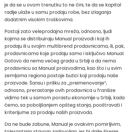
je da se u ovom trenutku to ne čini, te da se kapital
radije ulaže u samu prodaju robe, bez izlaganja
dodatnim visokim troškovima.
Postoji zato veleprodajna mreža, odnosno, ljudi
kojima se distribuiraju Manual proizvodi i koji ih
prodaju ili u svojim multibrend prodavnicama, ili, pak,
prodavnicama koje prodaju samo i isključivo Manual.
Gotovo da nema većeg grada u Srbiji a da nema
prodavnicu sa Manual proizvodima, kao što i u svim
zemljama regiona postoje butici koji prodaju naše
proizvode. Šansu i priliku za „preimenovanje“,
odnosno, prerastanje ovih prodavnica u franšize
vidimo tek u samom porastu ekonomije u Srbiji, kada
ćemo, sa poboljšanjem opšteg stanja, pooštravati i
kriterijume za prodaju naših proizvoda.
Da ne bude zabune, Manual je ovakvim pomirljivim,
tolerantnim stavom zadovoljan, jer bi dalje širenje