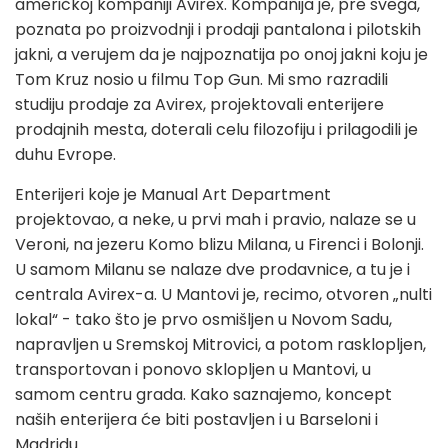
američkoj kompaniji Avirex. Kompanija je, pre svega,
poznata po proizvodnji i prodaji pantalona i pilotskih
jakni, a verujem da je najpoznatija po onoj jakni koju je
Tom Kruz nosio u filmu Top Gun. Mi smo razradili
studiju prodaje za Avirex, projektovali enterijere
prodajnih mesta, doterali celu filozofiju i prilagodili je
duhu Evrope.
Enterijeri koje je Manual Art Department
projektovao, a neke, u prvi mah i pravio, nalaze se u
Veroni, na jezeru Komo blizu Milana, u Firenci i Bolonji.
U samom Milanu se nalaze dve prodavnice, a tu je i
centrala Avirex-a. U Mantovi je, recimo, otvoren „nulti
lokal“ - tako što je prvo osmišljen u Novom Sadu,
napravljen u Sremskoj Mitrovici, a potom rasklopljen,
transportovan i ponovo sklopljen u Mantovi, u
samom centru grada. Kako saznajemo, koncept
naših enterijera će biti postavljen i u Barseloni i
Madridu.