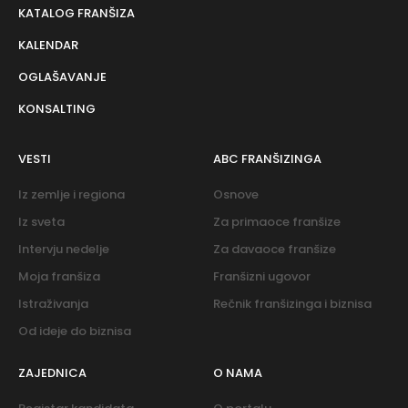
KATALOG FRANŠIZA
KALENDAR
OGLAŠAVANJE
KONSALTING
VESTI
ABC FRANŠIZINGA
Iz zemlje i regiona
Osnove
Iz sveta
Za primaoce franšize
Intervju nedelje
Za davaoce franšize
Moja franšiza
Franšizni ugovor
Istraživanja
Rečnik franšizinga i biznisa
Od ideje do biznisa
ZAJEDNICA
O NAMA