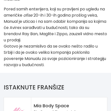
Pored samih enterijera, koji su pravljeni po ugledu na
američke
ofise
20-ih i 30-ih godina prošlog veka,
Manual je uticao i na sam odabir kompanija sa kojima
će Avirex sarađivati u budućnosti, tako da su
brendovi Ray Ban, Maglite i Zippo, zauzeli vidno mesto
u prodaji.
Gotovo je nezamislivo da se ovako nešto radilo u
Srbiji i da je ovako velika kompanija poklonila
poverenje Manualu za svoje pozicioniranje i strategiju
razvoja u budućnosti.
ISTAKNUTE FRANŠIZE
Mia Body Space