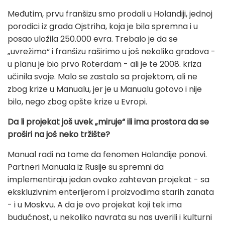
Međutim, prvu franšizu smo prodali u Holandiji, jednoj
porodici iz grada Ojstriha, koja je bila spremna i u
posao uložila 250.000 evra. Trebalo je da se
„uvrežimo“ i franšizu raširimo u još nekoliko gradova -
u planu je bio prvo Roterdam - ali je te 2008. kriza
učinila svoje. Malo se zastalo sa projektom, ali ne
zbog krize u Manualu, jer je u Manualu gotovo i nije
bilo, nego zbog opšte krize u Evropi.
Da li projekat još uvek „miruje“ ili ima prostora da se
proširi na još neko tržište?
Manual radi na tome da fenomen Holandije ponovi.
Partneri Manuala iz Rusije su spremni da
implementiraju jedan ovako zahtevan projekat - sa
ekskluzivnim enterijerom i proizvodima starih zanata
- i u Moskvu. A da je ovo projekat koji tek ima
budućnost, u nekoliko navrata su nas uverili i kulturni