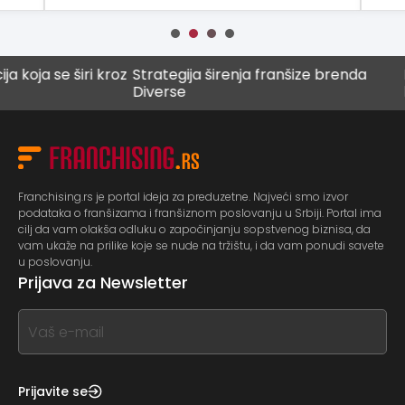
e širi kroz
Strategija širenja franšize brenda
Digitaln
Diverse
budućn
Franchising.rs je portal ideja za preduzetne. Najveći smo izvor
podataka o franšizama i franšiznom poslovanju u Srbiji. Portal ima
cilj da vam olakša odluku o započinjanju sopstvenog biznisa, da
vam ukaže na prilike koje se nude na tržištu, i da vam ponudi savete
u poslovanju.
Prijava za Newsletter
If
you
see
this,
Prijavite se