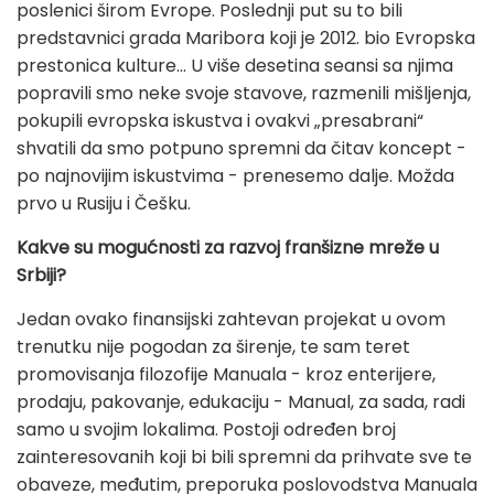
poslenici širom Evrope. Poslednji put su to bili
predstavnici grada Maribora koji je 2012. bio Evropska
prestonica kulture... U više desetina seansi sa njima
popravili smo neke svoje stavove, razmenili mišljenja,
pokupili evropska iskustva i ovakvi „presabrani“
shvatili da smo potpuno spremni da čitav koncept -
po najnovijim iskustvima - prenesemo dalje. Možda
prvo u Rusiju i Češku.
Kakve su mogućnosti za razvoj franšizne mreže u
Srbiji?
Jedan ovako finansijski zahtevan projekat u ovom
trenutku nije pogodan za širenje, te sam teret
promovisanja filozofije Manuala - kroz enterijere,
prodaju, pakovanje, edukaciju - Manual, za sada, radi
samo u svojim lokalima. Postoji određen broj
zainteresovanih koji bi bili spremni da prihvate sve te
obaveze, međutim, preporuka poslovodstva Manuala