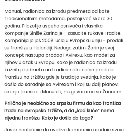
Manual, radionica za izradu predmeta od kože
tradicionalnim metodama, postoji već skoro 30
godina. Filozofija uspeha osnivača i vlasnika
kompanije Siniše Žarina je - zasucite rukave i radite.
Kompanija je još 2008. ušla u Evropsku uniju - prodali
su franšizu u Holandiji. Nedugo zatim, Žarin je svoj
koncept nastupa prodao i Avirexu, kao model za
njihov ulazak u Evropu. Kako je radionica za izradu
kožnih predmeta na tradicionalni način prodala
franšizu na tržištu gde je tradicija svetinja, kako je
došlo do saradnje sa Avirexom i koji su dalji planovi
širenja franšize i Manuala, razgovaramo sa Žarinom.
Prilično je neobično za srpsku firmu da kao franšiza
izađe na evropsko tržište, a da „kod kuće“ nema
nijednu franšizu. Kako je došlo do toga?
Još je neobičnije da ovakva kompanija prodaje svoja