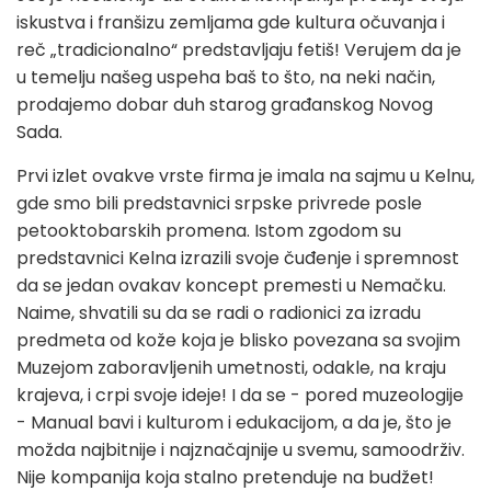
iskustva i franšizu zemljama gde kultura očuvanja i
reč „tradicionalno“ predstavljaju fetiš! Verujem da je
u temelju našeg uspeha baš to što, na neki način,
prodajemo dobar duh starog građanskog Novog
Sada.
Prvi izlet ovakve vrste firma je imala na sajmu u Kelnu,
gde smo bili predstavnici srpske privrede posle
petooktobarskih promena. Istom zgodom su
predstavnici Kelna izrazili svoje čuđenje i spremnost
da se jedan ovakav koncept premesti u Nemačku.
Naime, shvatili su da se radi o radionici za izradu
predmeta od kože koja je blisko povezana sa svojim
Muzejom zaboravljenih umetnosti, odakle, na kraju
krajeva, i crpi svoje ideje! I da se - pored muzeologije
- Manual bavi i kulturom i edukacijom, a da je, što je
možda najbitnije i najznačajnije u svemu, samoodrživ.
Nije kompanija koja stalno pretenduje na budžet!