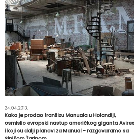
24.04.2013.
Kako je prodao franšizu Manuala u Holandiji,
osmislio evropski nastup američkog giganta Avirex
i koji su dalji planovi za Manual - razgovaramo sa
Sinišom Žarinom.