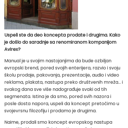
Uspeli ste da deo koncepta prodate i drugima. Kako
je došlo do saradnje sa renomiranom kompanijom
Avirex?
Manual je u svojim nastojanjima da bude ozbiljan
evropski brend, pored svojih enterijera, razvio i svoju
školu prodaje, pakovanja, prezentacije, audio i video
reklama, plakata, nastupa preko društvenih mreža... i
svakog dana sve više nadograđuje svaki od tih
segmenata. Istina je da smo, pored svih nazora i
posle dosta napora, uspeli da koncept pretočimo u
svojevrsnu filozofiju i prodamo je drugima.
Naime, prodali smo koncept evropskog nastupa