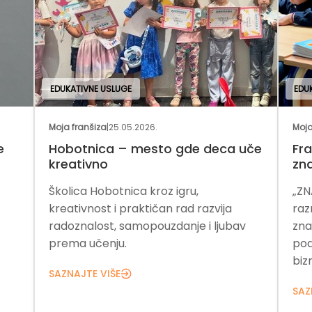
EDUKATIVNE USLUGE
EDU
Moja franšiza
|
25.05.2026.
Moja
e
Hobotnica – mesto gde deca uče
Fra
kreativno
zn
Školica Hobotnica kroz igru,
„ZN
kreativnost i praktičan rad razvija
raz
radoznalost, samopouzdanje i ljubav
zna
prema učenju.
pod
bizn
SAZNAJTE VIŠE
SAZ