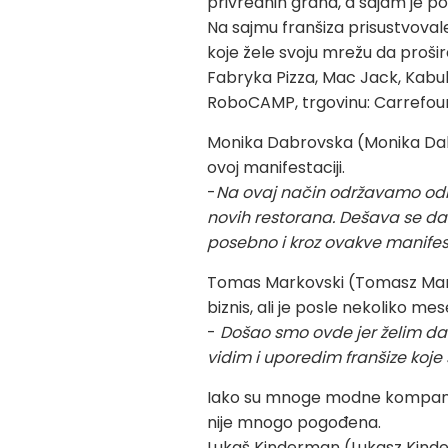
privrednih grana, a sajam je pos
Na sajmu franšiza prisustvovale
koje žele svoju mrežu da prošir
Fabryka Pizza, Mac Jack, Kabuba
RoboCAMP, trgovinu: Carrefour
Monika Dabrovska (Monika Dabr
ovoj manifestaciji.
-
Na ovaj način održavamo odn
novih restorana. Dešava se da
posebno i kroz ovakve manifes
Tomas Markovski (Tomasz Marko
biznis, ali je posle nekoliko m
-
Došao smo ovde jer želim da 
vidim i uporedim franšize koj
Iako su mnoge modne kompanije
nije mnogo pogođena.
Lukaš Kinderman (Lukasz Kinder