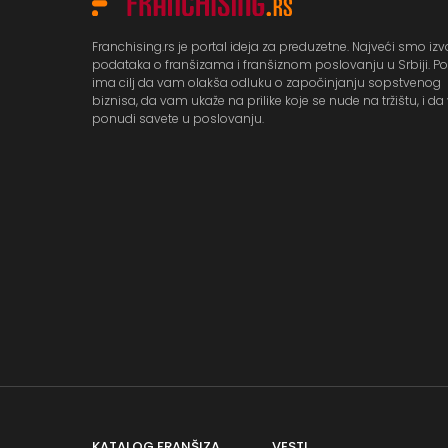
Franchising.rs je portal ideja za preduzetne. Najveći smo izv
podataka o franšizama i franšiznom poslovanju u Srbiji. Po
ima cilj da vam olakša odluku o započinjanju sopstvenog
biznisa, da vam ukaže na prilike koje se nude na tržištu, i d
ponudi savete u poslovanju.
KATALOG FRANŠIZA
VESTI