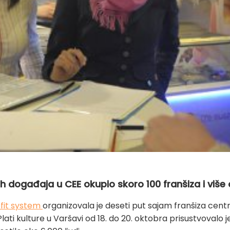
h događaja u CEE okupio skoro 100 franšiza i više 
fit system
organizovala je deseti put sajam franšiza centr
Plati kulture u Varšavi od 18. do 20. oktobra prisustvovalo je