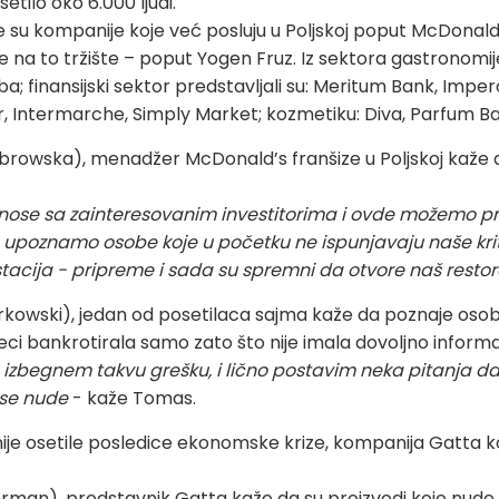
etilo oko 6.000 ljudi.
 su kompanije koje već posluju u Poljskoj poput McDonald's 
e na to tržište – poput Yogen Fruz. Iz sektora gastronomije
; finansijski sektor predstavljali su: Meritum Bank, Impe
, Intermarche, Simply Market; kozmetiku: Diva, Parfum B
owska), menadžer McDonald’s franšize u Poljskoj kaže d
ose sa zainteresovanim investitorima i ovde možemo pr
 upoznamo osobe koje u početku ne ispunjavaju naše krite
tacija - pripreme i sada su spremni da otvore naš resto
wski), jedan od posetilaca sajma kaže da poznaje osobu 
eseci bankrotirala samo zato što nije imala dovoljno inform
izbegnem takvu grešku, i lično postavim neka pitanja da
e se nude
- kaže Tomas.
 osetile posledice ekonomske krize, kompanija Gatta ko
man), predstavnik Gatta kaže da su proizvodi koje nude g