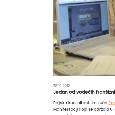
28.10.2012.
Jedan od vodećih franšizni
Poljska konsultantska kuća
Pro
Manifestaciji koja se održala u 