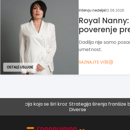
Moja franšiza
|
25.05.2026.
Hobotnica –
uče kreativn
Školica Hobotnica kroz 
rad razvija radoznalos
prema učenju.
SAZNAJTE VIŠE
EDUKATIVNE USLUGE
a koja se širi kroz
Strategija širenja franšize brenda
Diverse