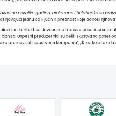
knu na nekoliko godina, ali čarape i hulahopke su proiz
šnjavajući jednu od ključnih prednost koje donosi njihova 
irektan kontakt sa davaocima franšiza posetioci su imali
iz biznisa. Uspešni preduzetnici su delili iskustva sa poset
„Kako promovisati sopstvenu kompaniju“, „Kroz koje faze t