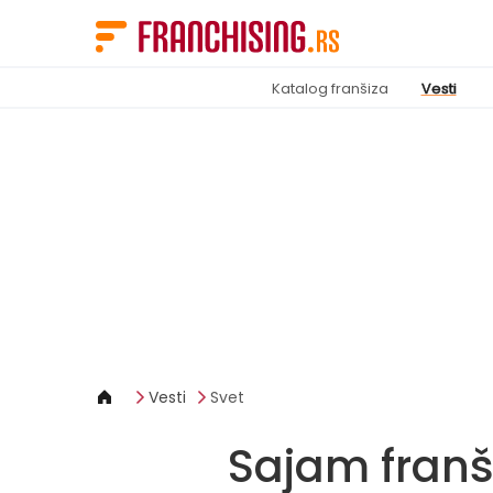
Cookies management panel
Katalog franšiza
Vesti
Vesti
Svet
Sajam franš