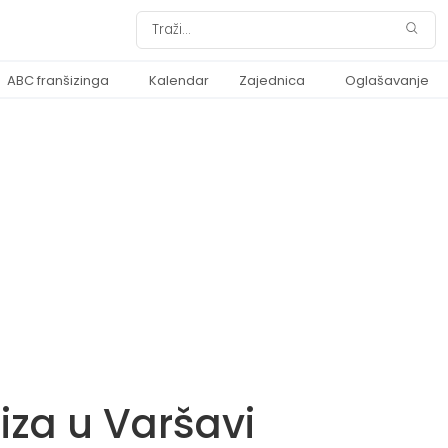
ABC franšizinga
Kalendar
Zajednica
Oglašavanje
iza u Varšavi