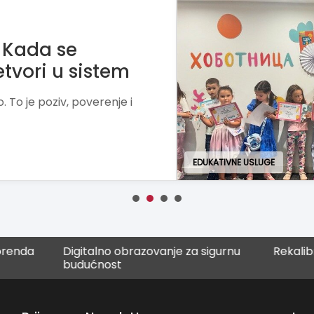
 mesto gde deca
o
igru, kreativnost i praktičan
t, samopouzdanje i ljubav
EDUKATIVNE USLUGE
Digitalno obrazovanje za sigurnu
Rekalibracija – od i
budućnost