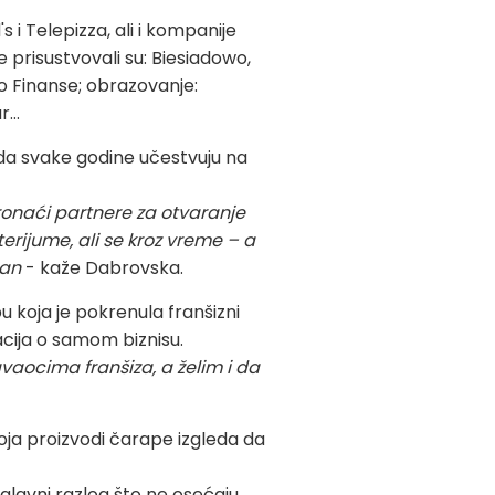
i Telepizza, ali i kompanije
 prisustvovali su: Biesiadowo,
ro Finanse; obrazovanje:
ar…
a svake godine učestvuju na
onaći partnere za otvaranje
rijume, ali se kroz vreme – a
ran
- kaže Dabrovska.
koja je pokrenula franšizni
acija o samom biznisu.
vaocima franšiza, a želim i da
ja proizvodi čarape izgleda da
lavni razlog što ne osećaju