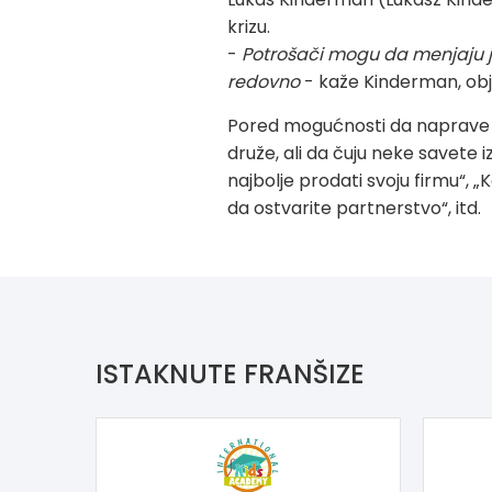
krizu.
-
Potrošači mogu da menjaju ja
redovno
- kaže Kinderman, obja
Pored mogućnosti da naprave d
druže, ali da čuju neke savete 
najbolje prodati svoju firmu“, 
da ostvarite partnerstvo“, itd.
ISTAKNUTE FRANŠIZE