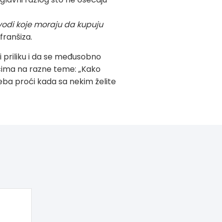
vodi koje moraju da kupuju
franšiza.
 priliku i da se međusobno
iocima na razne teme: „Kako
reba proći kada sa nekim želite