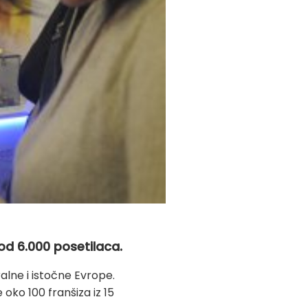
od 6.000 posetilaca.
alne i istočne Evrope.
 oko 100 franšiza iz 15