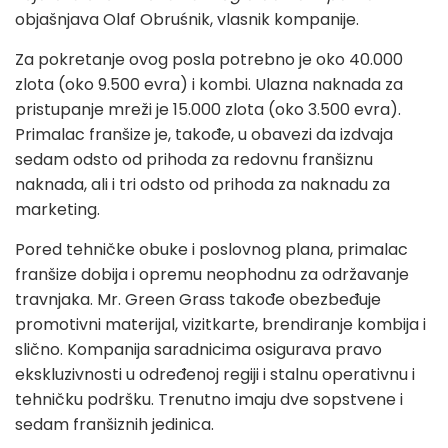
objašnjava Olaf Obruśnik, vlasnik kompanije.
Za pokretanje ovog posla potrebno je oko 40.000
zlota (oko 9.500 evra) i kombi. Ulazna naknada za
pristupanje mreži je 15.000 zlota (oko 3.500 evra).
Primalac franšize je, takođe, u obavezi da izdvaja
sedam odsto od prihoda za redovnu franšiznu
naknada, ali i tri odsto od prihoda za naknadu za
marketing.
Pored tehničke obuke i poslovnog plana, primalac
franšize dobija i opremu neophodnu za održavanje
travnjaka. Mr. Green Grass takođe obezbeđuje
promotivni materijal, vizitkarte, brendiranje kombija i
slično. Kompanija saradnicima osigurava pravo
ekskluzivnosti u određenoj regiji i stalnu operativnu i
tehničku podršku. Trenutno imaju dve sopstvene i
sedam franšiznih jedinica.