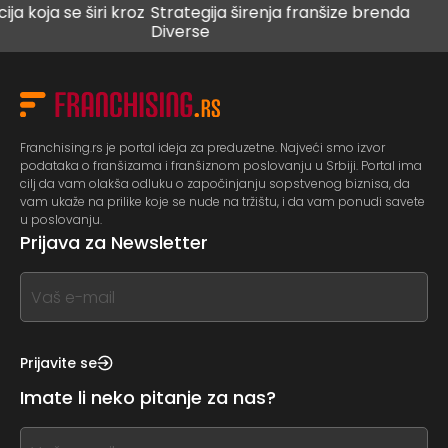
ja se širi kroz
Strategija širenja franšize brenda
Digi
Diverse
bud
Franchising.rs je portal ideja za preduzetne. Najveći smo izvor
podataka o franšizama i franšiznom poslovanju u Srbiji. Portal ima
cilj da vam olakša odluku o započinjanju sopstvenog biznisa, da
vam ukaže na prilike koje se nude na tržištu, i da vam ponudi savete
u poslovanju.
Prijava za Newsletter
If
you
see
this,
Prijavite se
leave
Imate li neko pitanje za nas?
this
form
If