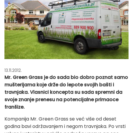
13.11.2012.
Mr. Green Grass je do sada bio dobro poznat samo
mušterijama koje drže do lepote svojih bašti i
travnjaka. Vlasnici koncepta su sada spremni da
svoje znanje prenesu na potencijalne primaoce
franšize.
Kompanija Mr. Green Grass se već više od deset
godina bavi održavanjem i negom travnjaka. Po vrsti