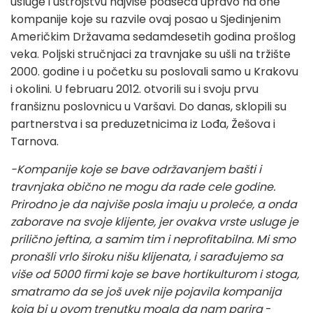
usluge i ustrojstvu najviše podseća upravo na one
kompanije koje su razvile ovaj posao u Sjedinjenim
Američkim Državama sedamdesetih godina prošlog
veka. Poljski stručnjaci za travnjake su ušli na tržište
2000. godine i u početku su poslovali samo u Krakovu
i okolini. U februaru 2012. otvorili su i svoju prvu
franšiznu poslovnicu u Varšavi. Do danas, sklopili su
partnerstva i sa preduzetnicima iz Lođa, Žešova i
Tarnova.
-Kompanije koje se bave održavanjem bašti i
travnjaka obično ne mogu da rade cele godine.
Prirodno je da najviše posla imaju u proleće, a onda
zaborave na svoje klijente, jer ovakva vrste usluge je
prilično jeftina, a samim tim i neprofitabilna. Mi smo
pronašli vrlo široku nišu klijenata, i sarađujemo sa
više od 5000 firmi koje se bave hortikulturom i stoga,
smatramo da se još uvek nije pojavila kompanija
koja bi u ovom trenutku mogla da nam parira
-