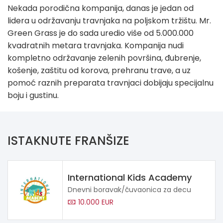
Nekada porodična kompanija, danas je jedan od
lidera u održavanju travnjaka na poljskom tržištu. Mr.
Green Grass je do sada uredio više od 5.000.000
kvadratnih metara travnjaka. Kompanija nudi
kompletno održavanje zelenih površina, đubrenje,
košenje, zaštitu od korova, prehranu trave, a uz
pomoć raznih preparata travnjaci dobijaju specijalnu
boju i gustinu.
ISTAKNUTE FRANŠIZE
International Kids Academy
Dnevni boravak/čuvaonica za decu
10.000 EUR