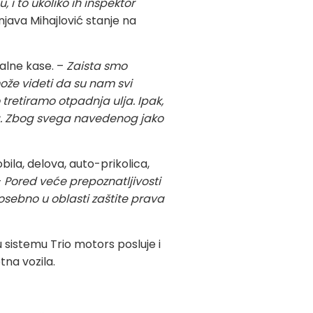
i to ukoliko ih inspektor
njava Mihajlović stanje na
alne kase. –
Zaista smo
može videti da su nam svi
 tretiramo otpadnja ulja. Ipak,
a. Zbog svega navedenog jako
bila, delova, auto-prikolica,
–
Pored veće prepoznatljivosti
sebno u oblasti zaštite prava
u sistemu Trio motors posluje i
tna vozila.