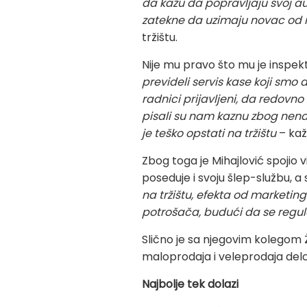
da kažu da popravljaju svoj aut
zatekne da uzimaju novac od 
tržištu.
Nije mu pravo što mu je inspek
prevideli servis kase koji smo 
radnici prijavljeni, da redovno
pisali su nam kaznu zbog nen
je teško opstati na tržištu
– kaž
Zbog toga je Mihajlović spojio 
poseduje i svoju šlep-službu, a 
na tržištu, efekta od marketi
potrošača, budući da se regu
Slično je sa njegovim kolegom Ž
maloprodaja i veleprodaja delov
Najbolje tek dolazi