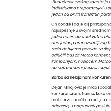
Budućnost svakog zanata je u 
individualno prepoznatljivi u 
jedan od prvih franšiznih par
On dodaje i da je cilj pristupa
najuspešnije u svojim sredinam
jedini način da adekvatno plan
deo jednog prepoznatiljivog b
rada dobijemo ponude za šlep-s
odlučili baš za Motoo koncept
kompanijom, nosiocem Motoo m
na naš primarni posao, znajuć
Borba sa nelojalnom konkuren
Dejan Mihajlović je imao i dod
konkurencijom. Naime, kako on
mali servisi prešli na rad „na c
odnosno, u potpunosti posluju u