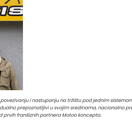
povezivanju i nastupanju na tržištu pod jednim sistemo
ividualno prepoznatljivi u svojim sredinama, nacionalno 
od prvih franšiznih partnera Motoo koncepta.