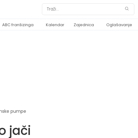
ABC franšizinga
Kalendar
Zajednica
Oglašavanje
inske pumpe
 jači