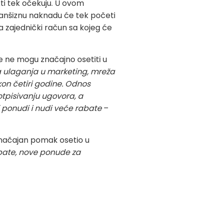
kti tek očekuju. U ovom
franšiznu naknadu će tek početi
a zajednički račun sa kojeg će
je ne mogu značajno osetiti u
ća ulaganja u marketing, mreža
akon četiri godine. Odnos
tpisivanju ugovora, a
 ponudi i nudi veće rabate
–
 značajan pomak osetio u
bate, nove ponude za