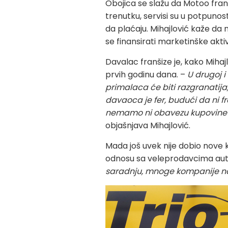
Obojica se slažu da Motoo franš
trenutku, servisi su u potpuno
da plaćaju. Mihajlović kaže da 
se finansirati marketinške aktivn
Davalac franšize je, kako Mihaj
prvih godinu dana. –
U drugoj i
primalaca će biti razgranatija,
davaoca je fer, budući da ni
nemamo ni obavezu kupovine au
objašnjava Mihajlović.
Mada još uvek nije dobio nove 
odnosu sa veleprodavcima aut
saradnju, mnoge kompanije na