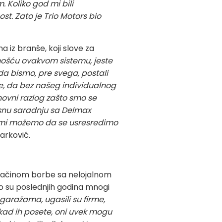
 Koliko god mi bili
t. Zato je Trio Motors bio
 iz branše, koji slove za
dnošću ovakvom sistemu, jeste
da bismo, pre svega, postali
e, da bez našeg individualnog
novni razlog zašto smo se
osnu saradnju sa Delmax
, mi možemo da se usresredimo
arković.
i načinom borbe sa nelojalnom
o su poslednjih godina mnogi
 garažama, ugasili su firme,
r kad ih posete, oni uvek mogu