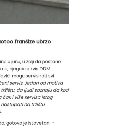
 Motoo franšize ubrzo
ne u junu, u želji da postane
ime, njegov servis DDM
vić, mogu servisirati svi
eni servis. Jedan od motiva
tržištu, da ljudi saznaju da kod
 čak i više servisa istog
nastupati na tržištu
.
a, gotovo je istovetan. –