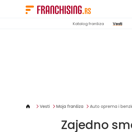
Cookies management panel
Katalog franšiza
Vesti
Vesti
Moja franšiza
Auto oprema i benz
Zajedno smo