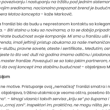
povezivanju i nastupanju na tržištu pod jednim sistemom.
svojim sredinama, nacionalno prepoznat brend je budućnos
tnera Motoo koncepta
– kaže Marković.
nja franšizi bio da budu u neprestanom kontaktu sa kolegama
a. –
Biti stalno u toku sa novinama, a to se dobija pripa
irate budućnost svoje kompanije. Mi smo u franšizu ušli 
renda, imali jeftiniji pristup obukama za naše mehaničar
lužbu, pravne savete, ateste i sertifikate... Međutim, os
 jeste to što već duži niz godina imamo odličnu i plodon
aster franšize. Povezujući se sa tako jakim partnerom
i da ovaj koncept ima stabilnu budućnost
– objašnjava M
cijom
atne motive. Pristupanje ovoj „nemačkoj“ franšizi smatra 
 objašnjava, tržišna utakmica je veoma oštra, posebno št
rno“. –
Mnogi vlasnici takvih servisa „kriju se“ po šupama i
 „crnoj zoni“. Inspektori im, praktično, ne mogu ništa, je