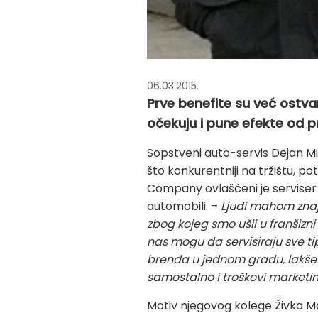
06.03.2015.
Prve benefite su već ostvar
očekuju i pune efekte od 
Sopstveni auto-servis Dejan Miha
što konkurentniji na tržištu, 
Company ovlašćeni je serviser n
automobili. –
Ljudi mahom znaj
zbog kojeg smo ušli u franšizni
nas mogu da servisiraju sve tip
brenda u jednom gradu, lakše j
samostalno i troškovi marketi
Motiv njegovog kolege Živka Ma