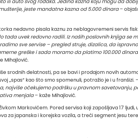
o ili auto svog rođaka. Jedina kazna koju mogu da dobiju, 
mušterije, jeste mandatna kazna od 5.000 dinara
– objaš
torka nedavno pisala kaznu za neblagovremeni servis fisk
do tada uvek redovno radili. Iz naših poslovnih knjiga se 
 radimo sve servise – pregled struje, dizalica, da ispravno
amerne greške i sada moramo da platimo 100.000 dinar
e Mihajlović.
više srodnih delatnosti, pa se bavi i prodajom novih automo
svoj „spas“ kao što smo spomenuli, potražio je i u franšizi. 
nga, najviše očekujemo podršku u pravnom savetovanju, po
lativa menjala
– kaže Mihajlović.
ivkom Markovićem. Pored servisa koji zapošljava 17 ljudi, 
a za japanska i korejska vozila, a treći segment jesu tere