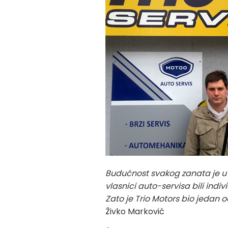
Budućnost svakog zanata je u 
vlasnici auto-servisa bili ind
Zato je Trio Motors bio jedan 
Živko Marković