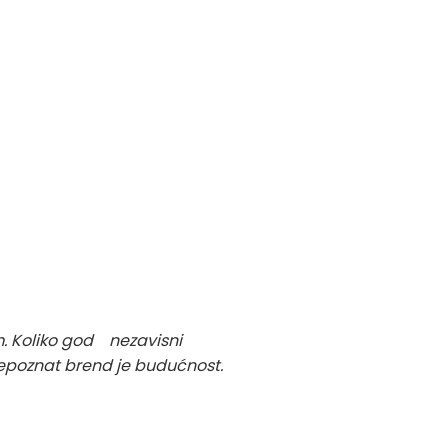
m. Koliko god nezavisni
prepoznat brend je budućnost.