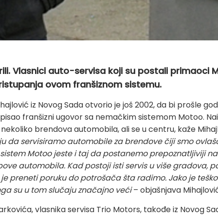
ili. Vlasnici auto-servisa koji su postali primaoci
pristupanja ovom franšiznom sistemu.
jlović iz Novog Sada otvorio je još 2002, da bi prošle godi
potpisao franšizni ugovor sa nemačkim sistemom Motoo. Na
ekoliko brendova automobila, ali se u centru, kaže Mihajlo
u da servisiramo automobile za brendove čiji smo ovlašć
 sistem Motoo jeste i taj da postanemo prepoznatljiviji na 
ove automobila. Kad postoji isti servis u više gradova, pa
e preneti poruku do potrošača šta radimo. Jako je teško 
nga su u tom slučaju značajno veći
– objašnjava Mihajlović
rkovića, vlasnika servisa Trio Motors, takođe iz Novog Sad