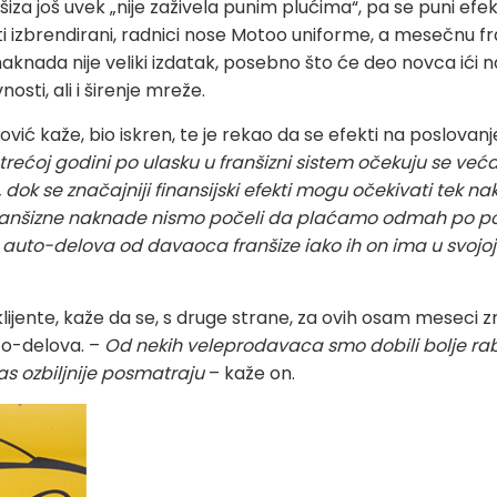
iza još uvek „nije zaživela punim plućima“, pa se puni efe
sti izbrendirani, radnici nose Motoo uniforme, a mesečnu 
naknada nije veliki izdatak, posebno što će deo novca ići n
osti, ali i širenje mreže.
lović kaže, bio iskren, te je rekao da se efekti na poslovan
 trećoj godini po ulasku u franšizni sistem očekuju se ve
 dok se značajniji finansijski efekti mogu očekivati tek n
 franšizne naknade nismo počeli da plaćamo odmah po po
to-delova od davaoca franšize iako ih on ima u svojoj
klijente, kaže da se, s druge strane, za ovih osam meseci
o-delova. –
Od nekih veleprodavaca smo dobili bolje ra
s ozbiljnije posmatraju
– kaže on.