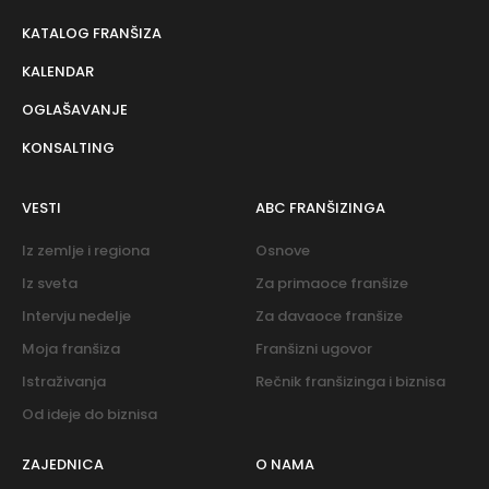
KATALOG FRANŠIZA
KALENDAR
OGLAŠAVANJE
KONSALTING
VESTI
ABC FRANŠIZINGA
Iz zemlje i regiona
Osnove
Iz sveta
Za primaoce franšize
Intervju nedelje
Za davaoce franšize
Moja franšiza
Franšizni ugovor
Istraživanja
Rečnik franšizinga i biznisa
Od ideje do biznisa
ZAJEDNICA
O NAMA