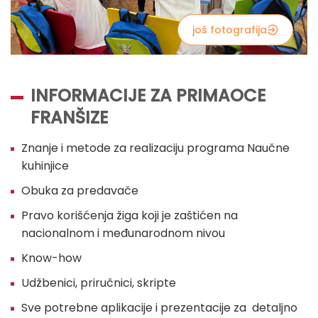
još fotografija
INFORMACIJE ZA PRIMAOCE
FRANŠIZE
Znanje i metode za realizaciju programa Naučne
kuhinjice
Obuka za predavače
Pravo korišćenja žiga koji je zaštićen na
nacionalnom i međunarodnom nivou
Know-how
Udžbenici, priručnici, skripte
Sve potrebne aplikacije i prezentacije za detaljno