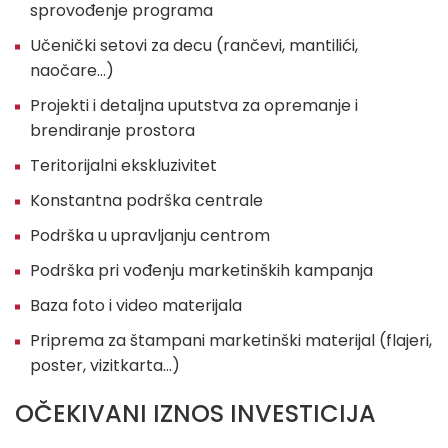
sprovođenje programa
Učenički setovi za decu (rančevi, mantilići,
naočare…)
Projekti i detaljna uputstva za opremanje i
brendiranje prostora
Teritorijalni ekskluzivitet
Konstantna podrška centrale
Podrška u upravljanju centrom
Podrška pri vođenju marketinških kampanja
Baza foto i video materijala
Priprema za štampani marketinški materijal (flajeri,
poster, vizitkarta…)
OČEKIVANI IZNOS INVESTICIJA