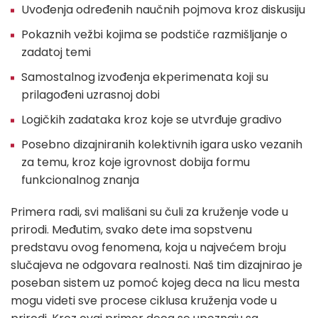
Uvođenja određenih naučnih pojmova kroz diskusiju
Pokaznih vežbi kojima se podstiče razmišljanje o
zadatoj temi
Samostalnog izvođenja ekperimenata koji su
prilagođeni uzrasnoj dobi
Logičkih zadataka kroz koje se utvrđuje gradivo
Posebno dizajniranih kolektivnih igara usko vezanih
za temu, kroz koje igrovnost dobija formu
funkcionalnog znanja
Primera radi, svi mališani su čuli za kruženje vode u
prirodi. Međutim, svako dete ima sopstvenu
predstavu ovog fenomena, koja u najvećem broju
slučajeva ne odgovara realnosti. Naš tim dizajnirao je
poseban sistem uz pomoć kojeg deca na licu mesta
mogu videti sve procese ciklusa kruženja vode u