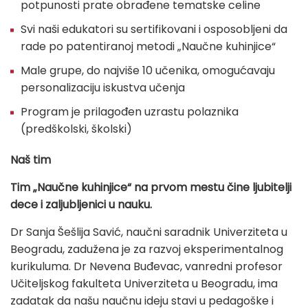
potpunosti prate obrađene tematske celine
Svi naši edukatori su sertifikovani i osposobljeni da
rade po patentiranoj metodi „Naučne kuhinjice“
Male grupe, do najviše 10 učenika, omogućavaju
personalizaciju iskustva učenja
Program je prilagođen uzrastu polaznika
(predškolski, školski)
Naš tim
Tim „Naučne kuhinjice“ na prvom mestu čine ljubitelji
dece i zaljubljenici u nauku.
Dr Sanja Šešlija Savić, naučni saradnik Univerziteta u
Beogradu, zadužena je za razvoj eksperimentalnog
kurikuluma. Dr Nevena Buđevac, vanredni profesor
Učiteljskog fakulteta Univerziteta u Beogradu, ima
zadatak da našu naučnu ideju stavi u pedagoške i