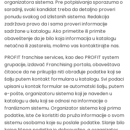
organizatora sistema. Pre potpisivanja sporazuma o
saradnji, svaki kandidat treba da detaljno proveri
ponudu svakog od izlistanih sistema. Redakcija
zadržava pravo da i sama proveri informacije
sadržane u katalogu. Ako primetite ili primite
obaveštenje da je bilo koja informacija u katalogu
netačna ili zastarela, molimo vas kontaktirajte nas.
PROFIT franchise services, kao deo PROFIT system
grupacije, izdavač Franchising portala, obaveštava
čitaoce da ne prikuplja niti obrađuje podatke koji se
šalju putem kontakt formulara u katalogu. Svi podaci
upisani u kontak formular se automatski šalju, putem
e-pošte, organizatoru sistema koji je naveden u
katalogu u delu koji se odnosi na informacije o
franšiznom sistemu. Organizator sistema koji prima
podatke, iste će koristiti da pruža informacije o svom
sistemu osobama koje su poslale podatke. Slanje bilo
kojeg ličnog podatka je dobrovoljno, a organizator