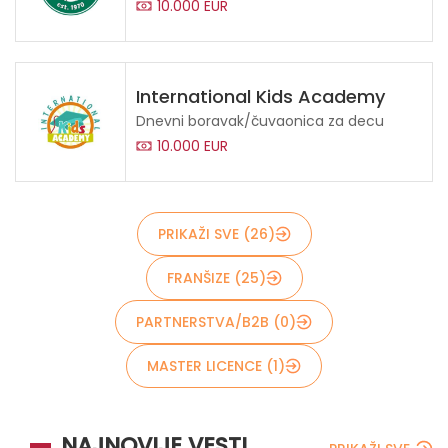
10.000 EUR
blank
International Kids Academy
Dnevni boravak/čuvaonica za decu
10.000 EUR
PRIKAŽI SVE (26)
FRANŠIZE (25)
POŠALJITE
PARTNERSTVA/B2B (0)
MASTER LICENCE (1)
NAJNOVIJE VESTI