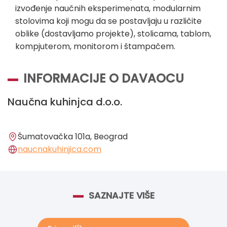
izvođenje naučnih eksperimenata, modularnim
stolovima koji mogu da se postavljaju u različite
oblike (dostavljamo projekte), stolicama, tablom,
kompjuterom, monitorom i štampačem.
INFORMACIJE O DAVAOCU
Naučna kuhinjca d.o.o.
Šumatovačka 101a, Beograd
naucnakuhinjica.com
SAZNAJTE VIŠE