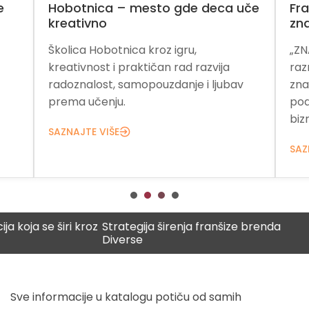
e
Hobotnica – mesto gde deca uče
Fra
kreativno
zn
Školica Hobotnica kroz igru,
„ZN
kreativnost i praktičan rad razvija
raz
radoznalost, samopouzdanje i ljubav
zna
prema učenju.
pod
bizn
SAZNAJTE VIŠE
SAZ
 širi kroz
Strategija širenja franšize brenda
Digitaln
Diverse
budućno
Sve informacije u katalogu potiču od samih