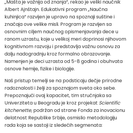
„Mašta je važnija od znanja“, rekao je veliki naučnik
Albert Ajnštajn. Edukativni program „Naučna
kuhinjica“ razvijen je upravo na spoznaji suštine i
značaja ove velike misli. Program je razvijen sa
osnovnim ciljem naučnog opismenjavanja dece u
ranom uzrastu, koje u velikoj meri doprinosi njihovom
kognitivnom razvoju i predstavlja važnu osnovu za
dalju nadogradnju kroz formalno obrazovanje.
Namenjen je deci uzrasta od 5-8 godina i obuhvata
osnove hemije, fizike i biologije.
Naš pristup temelji se na podsticaju dečje prirodne
radoznalosti i želji za spoznajom sveta oko sebe.
Prepoznajući ovaj kapacitet, tim stručnjaka sa
Univerziteta u Beogradu je kroz projekat
Scientific
kitchenette,
podržan od strane Fonda za inovacionu
delatnost Republike Srbije, osmislio metodologiju
rada koja se sastoji iz sledećih segmenata: