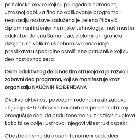
psihološke okvire koji su prilagođeni određenoj
uzrasnoj dobi. Za finalno oblikovanje programa i
realizaciju nastave zadužena je Jelena Pilčević,
diplomirani inženjer hemijske tehnologije i naš master
edukator. Jelena Samardžić, diplomirani grafički
dizajner, sa velikim uspehom sve naše ideje
preslikava u specijalno osmišljene priručnike koji su
deo nastavnog seta.
Osim eduktivnog dela naš tim stručnjaka je razvio i
zabavni deo programa, koji se manifestuje kroz
organizaiju NAUČNIH ROĐENDANA
Ovakva aktivnost povodom rođendanskih zabava
uključuje 4-6 zabavnih naučnih eksperimenata koji
omogućuje deci da priđu fenomenu iz različitih uglova
kako bi se bolje ilustrovali njegovi višestruki aspekti.
Obezbedili smo da opisani fenomeni budu deci