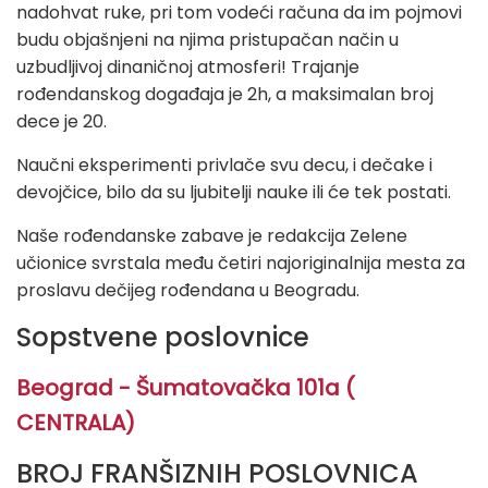
nadohvat ruke, pri tom vodeći računa da im pojmovi
budu objašnjeni na njima pristupačan način u
uzbudljivoj dinaničnoj atmosferi! Trajanje
rođendanskog događaja je 2h, a maksimalan broj
dece je 20.
Naučni eksperimenti privlače svu decu, i dečake i
devojčice, bilo da su ljubitelji nauke ili će tek postati.
Naše rođendanske zabave je redakcija Zelene
učionice svrstala među četiri najoriginalnija mesta za
proslavu dečijeg rođendana u Beogradu.
Sopstvene poslovnice
Beograd - Šumatovačka 101a (
CENTRALA)
BROJ FRANŠIZNIH POSLOVNICA