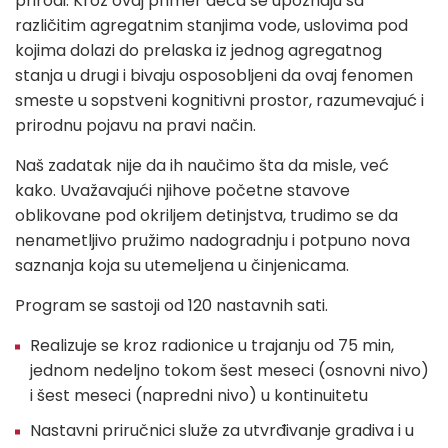
prirodi. Kroz ovaj primer deca se upoznaju sa
različitim agregatnim stanjima vode, uslovima pod
kojima dolazi do prelaska iz jednog agregatnog
stanja u drugi i bivaju osposobljeni da ovaj fenomen
smeste u sopstveni kognitivni prostor, razumevajuć i
prirodnu pojavu na pravi način.
Naš zadatak nije da ih naučimo šta da misle, već
kako. Uvažavajući njihove početne stavove
oblikovane pod okriljem detinjstva, trudimo se da
nenametljivo pružimo nadogradnju i potpuno nova
saznanja koja su utemeljena u činjenicama.
Program se sastoji od 120 nastavnih sati.
Realizuje se kroz radionice u trajanju od 75 min,
jednom nedeljno tokom šest meseci (osnovni nivo)
i šest meseci (napredni nivo) u kontinuitetu
Nastavni priručnici služe za utvrđivanje gradiva i u