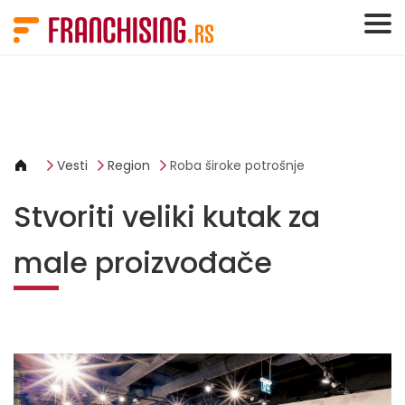
Cookies management panel
Vesti
Region
Roba široke potrošnje
Stvoriti veliki kutak za
male proizvođače