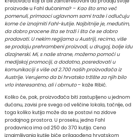
kreativaca koji bi bili zainteresovani da prodaju svoje
proizvode u Fahl dućanima? –
Kao što smo već
pomenuli, primaoci uglavnom sami traže i odlučuju
kome će iznajmiti Fahl-kutije. Najbitnije je, međutim,
da dobro procene šta se traži i šta će se dobro
prodavati. U nekim regijama u Austriji, recimo, više
se prodaju prehrambeni proizvodi, u drugoj, bolje idu
dizajnerski. Mi, s naše strane, možemo pomoći u
medijskoj promociji, a dodatno, posredovati u
komunikaciji s više od 2.700 naših proizvođača iz
Austrije. Verujemo da bi hrvatsko tržište za njih bilo
vrlo interesantno, ali i obrnuto
– kaže Ribić.
Koliko će, pak, proizvođača biti zastupljeno u jednom
dućanu, zavisi pre svega od veličine lokala, tačnije, od
toga koliko kutija može da se postavi na zidove
prodajnog prostora. U proseku, jedna Fahl
prodavnica ima od 250 do 370 kutija. Cena
iznajmljivanja kutije biće prilagođena hrvatskom