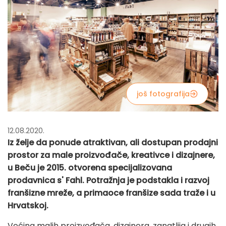
još fotografija
12.08.2020.
Iz želje da ponude atraktivan, ali dostupan prodajni
prostor za male proizvođače, kreativce i dizajnere,
u Beču je 2015. otvorena specijalizovana
prodavnica s' Fahl. Potražnja je podstakla i razvoj
franšizne mreže, a primaoce franšize sada traže i u
Hrvatskoj.
Većina malih proizvođača, dizajnera, zanatlija i drugih