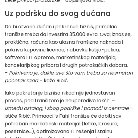
ćete privući prolaznike
– objašnjava Ribić.
Uz podršku do svog dućana
Da bi otvorio dućan i pokrenuo biznis, primalac
franšize treba da investira 35.000 evra. Ovaj iznos se,
praktično, računa kao ulazna franšizna naknada i
pokriva kupovinu licence, nabavku kutija-polica,
softvera i IT opreme, marketinškog materijala,
kancelarijskog pribora i drugih potrošačkih dobara.
–
Pokriveno je, dakle, sve što vam treba za nesmetan
početak rada
– kaže Ribić.
Iako pokretanje biznisa nikad nije jednostavan
proces, pod franšizom je neuporedivo lakše. –
Između ostalog, i zbog podrške i pomoći iz centrale
–
ističe Ribić. Primaoci 's Fahl franšize će dobiti sav
potreban marketinški materijal (letke, brošure,
posetnice...), optimizovana IT rešenja i stalnu