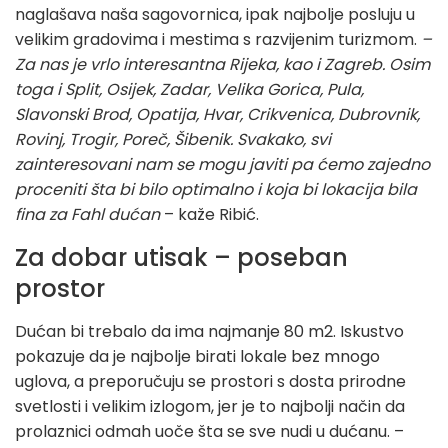
naglašava naša sagovornica, ipak najbolje posluju u
velikim gradovima i mestima s razvijenim turizmom.
–
Za nas je vrlo interesantna Rijeka, kao i Zagreb. Osim
toga i Split, Osijek, Zadar, Velika Gorica, Pula,
Slavonski Brod, Opatija, Hvar, Crikvenica, Dubrovnik,
Rovinj, Trogir, Poreč, Šibenik. Svakako, svi
zainteresovani nam se mogu javiti pa ćemo zajedno
proceniti šta bi bilo optimalno i koja bi lokacija bila
fina za Fahl dućan
– kaže Ribić.
Za dobar utisak – poseban
prostor
Dućan bi trebalo da ima najmanje 80 m2. Iskustvo
pokazuje da je najbolje birati lokale bez mnogo
uglova, a preporučuju se prostori s dosta prirodne
svetlosti i velikim izlogom, jer je to najbolji način da
prolaznici odmah uoče šta se sve nudi u dućanu. –