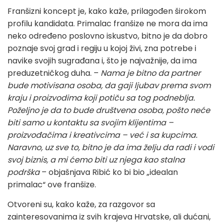
Franšizni koncept je, kako kaže, prilagođen širokom
profilu kandidata. Primalac franšize ne mora da ima
neko određeno poslovno iskustvo, bitno je da dobro
poznaje svoj grad i regiju u kojoj živi, zna potrebe i
navike svojih sugrađana i, što je najvažnije, da ima
preduzetničkog duha. –
Nama je bitno da partner
bude motivisana osoba, da gaji ljubav prema svom
kraju i proizvodima koji potiču sa tog podneblja.
Poželjno je da to bude društvena osoba, pošto neće
biti samo u kontaktu sa svojim klijentima –
proizvođačima i kreativcima – već i sa kupcima.
Naravno, uz sve to, bitno je da ima želju da radi i vodi
svoj biznis, a mi ćemo biti uz njega kao stalna
podrška
– objašnjava Ribić ko bi bio „idealan
primalac“ ove franšize.
Otvoreni su, kako kaže, za razgovor sa
zainteresovanima iz svih krajeva Hrvatske, ali dućani,