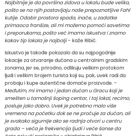
Najbitnije je da površina zidova u lokalu bude velika,
pošto se na njih postavljaju naše prepoznatljive Fahl
kutije. Odabir prostora spada, inače, u zadatke
primaoca franšize, ali mi možemo pomoći savetima
i preporukama, pošto već imamo iskustva i znamo
kakav tip lokala je najbolji
– kaže Ribić.
Iskustvo je takođe pokazalo da su najpogodnije
lokacije za otvaranje dućana u centralnim gradskim
zonama, jer se, prirodno, odlikuju velikim protokom
ljudi i velikim brojem turista koji su, pak, uvek radi da
probaju i kupe autentične domaće proizvode. –
Međutim, mi imamo i jedan dućan u Gracu koji je
smešten u tamošnji šoping centar, i taj lokal, recimo,
posluje jako dobro. Uvek je potrebno malo više
vremena na početku dok se ne pročuje za dućan, ali
je svakako sigurnije ako se radnja otvori u centru
grada – veća je frekvencija ljudi i veće šanse da