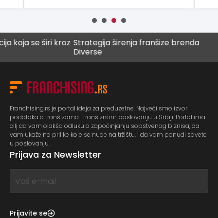
 širi kroz
Strategija širenja franšize brenda
Digitalno
Diverse
budućno
Franchising.rs je portal ideja za preduzetne. Najveći smo izvor
podataka o franšizama i franšiznom poslovanju u Srbiji. Portal ima
cilj da vam olakša odluku o započinjanju sopstvenog biznisa, da
vam ukaže na prilike koje se nude na tržištu, i da vam ponudi savete
u poslovanju.
Prijava za Newsletter
If
you
see
this,
Prijavite se