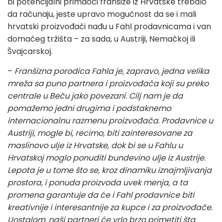
bi potencijalni primaoci franšize iz Hrvatske trebalo
da računaju, jeste upravo mogućnost da se i mali
hrvatski proizvođači nađu u Fahl prodavnicama i van
domaćeg tržišta – za sada, u Austriji, Nemačkoj ili
Švajcarskoj.
–
Franšizna porodica Fahla je, zapravo, jedna velika
mreža sa puno partnera i proizvođača koji su preko
centrale u Beču jako povezani. Cilj nam je da
pomažemo jedni drugima i podstaknemo
internacionalnu razmenu proizvođača. Prodavnice u
Austriji, mogle bi, recimo, biti zainteresovane za
maslinovo ulje iz Hrvatske, dok bi se u Fahlu u
Hrvatskoj moglo ponuditi bundevino ulje iz Austrije.
Lepota je u tome što se, kroz dinamiku iznajmljivanja
prostora, i ponuda proizvoda uvek menja, a ta
promena garantuje da će i Fahl prodavnice biti
kreativnije i interesantnije za kupce i za proizvođače.
Uostalom, naši partneri će vrlo brzo primetiti šta