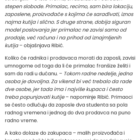
stepen slobode. Primalac, recimo, sam bira lokaciju,
zaposlene, proizvođače s kojima će sarađivati, iznos
najma kutija i slično. S druge strane, dobija siguran
model poslovanja jer primalac ne zavisi samo od
prodaje, već računa i na prihod od iznajmljenih
kutija
– objašnjava Ribić.
Koliko će radnika i prodavaca morati da zaposli, zavisi
umnogome od toga da li će primalac franšize želiti i
sam da radi u dućanu. –
Tokom radne nedelje, jedna
osoba je dovoljna. Za vikend bi već trebalo da rade
dve osobe, jer tada ima i najviše kupaca i često
treba popunjavati kutije
– napominje Ribić. Primaoci
se često odlučuju da zaposle dva studenta sa pola
radnog vremena i jednog do dva prodavca na puno
radno vreme.
A kako dolaze do zakupaca – malih proizvođača i