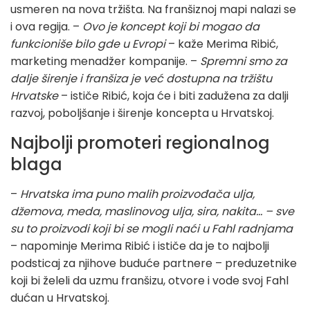
usmeren na nova tržišta. Na franšiznoj mapi nalazi se
i ova regija. –
Ovo je koncept koji bi mogao da
funkcioniše bilo gde u Evropi
– kaže Merima Ribić,
marketing menadžer kompanije. –
Spremni smo za
dalje širenje i franšiza je već dostupna na tržištu
Hrvatske
– ističe Ribić, koja će i biti zadužena za dalji
razvoj, poboljšanje i širenje koncepta u Hrvatskoj.
Najbolji promoteri regionalnog
blaga
–
Hrvatska ima puno malih proizvođača ulja,
džemova, meda, maslinovog ulja, sira, nakita… – sve
su to proizvodi koji bi se mogli naći u Fahl radnjama
– napominje Merima Ribić i ističe da je to najbolji
podsticaj za njihove buduće partnere – preduzetnike
koji bi želeli da uzmu franšizu, otvore i vode svoj Fahl
dućan u Hrvatskoj.