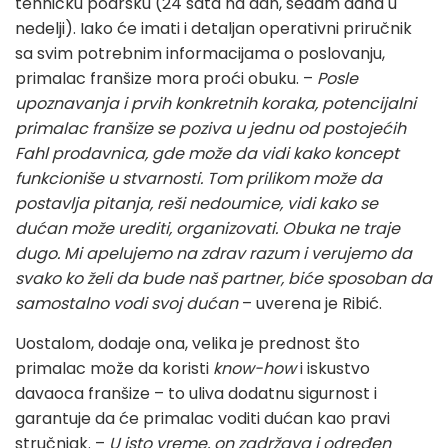
tehničku podršku (24 sata na dan, sedam dana u
nedelji). Iako će imati i detaljan operativni priručnik
sa svim potrebnim informacijama o poslovanju,
primalac franšize mora proći obuku. –
Posle
upoznavanja i prvih konkretnih koraka, potencijalni
primalac franšize se poziva u jednu od postojećih
Fahl prodavnica, gde može da vidi kako koncept
funkcioniše u stvarnosti. Tom prilikom može da
postavlja pitanja, reši nedoumice, vidi kako se
dućan može urediti, organizovati. Obuka ne traje
dugo. Mi apelujemo na zdrav razum i verujemo da
svako ko želi da bude naš partner, biće sposoban da
samostalno vodi svoj dućan
– uverena je Ribić.
Uostalom, dodaje ona, velika je prednost što
primalac može da koristi
know-how
i iskustvo
davaoca franšize – to uliva dodatnu sigurnost i
garantuje da će primalac voditi dućan kao pravi
stručnjak. –
U isto vreme, on zadržava i određen