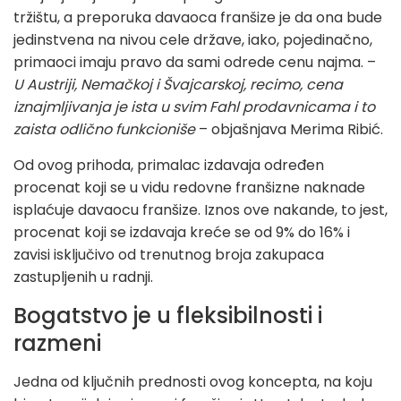
tržištu, a preporuka davaoca franšize je da ona bude
jedinstvena na nivou cele države, iako, pojedinačno,
primaoci imaju pravo da sami odrede cenu najma. –
U Austriji, Nemačkoj i Švajcarskoj, recimo, cena
iznajmljivanja je ista u svim Fahl prodavnicama i to
zaista odlično funkcioniše
– objašnjava Merima Ribić.
Od ovog prihoda, primalac izdavaja određen
procenat koji se u vidu redovne franšizne naknade
isplaćuje davaocu franšize. Iznos ove nakande, to jest,
procenat koji se izdavaja kreće se od 9% do 16% i
zavisi isključivo od trenutnog broja zakupaca
zastupljenih u radnji.
Bogatstvo je u fleksibilnosti i
razmeni
Jedna od ključnih prednosti ovog koncepta, na koju