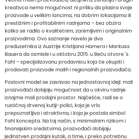
kreativca nema mogućnost ni priliku da plasira svoje
proizvode u velikim lancima, na dobrim lokacijama ili
prestižnim i profitabilnim radnjama – bez obzira
koliko se radilo o kvalitetnim, zanimljivim i originalnim
proizvodima. Ovo saznanje navelo je dva
preduzetnika iz Austrije Kristijana Hamera i Markusa
Bauera da osmisle i u oktobru 2015. u Beču otvore 's
Fahl – specijalizovanu prodavnicu koja će okupiti i
prodavati proizvode malih i regionalnih proizvođača.
Poslovni model se zasnivao na jednostavnoj ideji: mali
proizvođači dobijaju mogućnost da u okviru radnje
iznajme mali prodajni prostor. Najčešće, radi se o
rustičnoj drvenoj kutiji-polici, koja je vrlo
prepoznatljiva i atraktivna, i koja je postala simbol
Fahl koncepta. Na taj način, s minimalnim rizikom i
finansijskim sredstvima, proizvođači dobijaju
jedinstven prodajni kutak, a time, i preko potrebnu