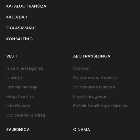
KATALOG FRANŠIZA
KALENDAR
OGLAŠAVANJE
KONSALTING
VESTI
ABC FRANŠIZINGA
Iz zemlje i regiona
Osnove
Iz sveta
Za primaoce franšize
Intervju nedelje
Za davaoce franšize
Moja franšiza
Franšizni ugovor
Istraživanja
Rečnik franšizinga i biznisa
Od ideje do biznisa
ZAJEDNICA
O NAMA