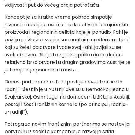
vidljivost i put do većeg broja potrošača.
Koncept je za kratko vreme pobrao simpatije
javnosti i medija, a osim obilja kreativnih i dizajnerskih
proizvoda i regionalnih delicija koje je ponudio, Fahl je
pažnju privlačio i svojim šarmantnim uređenjem. Ljudi
koji su želeli da otvore i vode svoj Fahl, javljali su se
svakodnevno. Bila je to zgodna prilika da se dućani
relativno brzo otvore i u drugim gradovima Austrije te
je kompanija ponudila i franšizu.
Danas, pod brendom Fahl posluje devet franšiznih
radnji – šest ih je u Austriji, dve su u Nemačkoj, jedna u
Švajcarskoj. Osim toga, na domaćem tržištu, u Austriji,
postoji i šest franšiznih kornera (po principu „radnja-
u-radnji“).
Potraga za novim franšiznim partnerima se nastavlja,
potvrđuju iz sedišta kompanije, a razvoj je sada