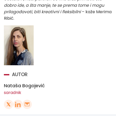
dobro ide, a šta manje, te se prema tome i mogu
prilagođavati, biti kreativni i fleksibilni
– kaže Merima
Ribić.
AUTOR
Nataša Bogojević
saradnik