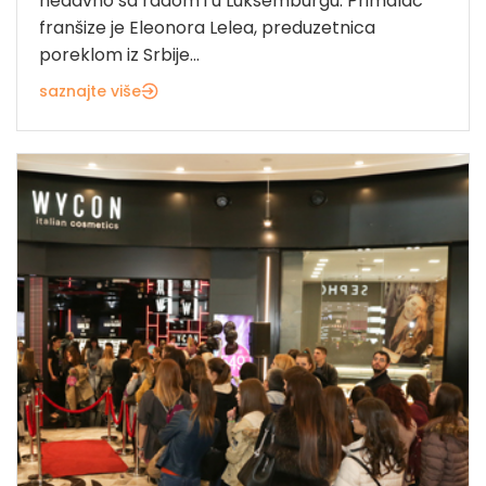
nedavno sa radom i u Luksemburgu. Primalac
franšize je Eleonora Lelea, preduzetnica
poreklom iz Srbije...
saznajte više