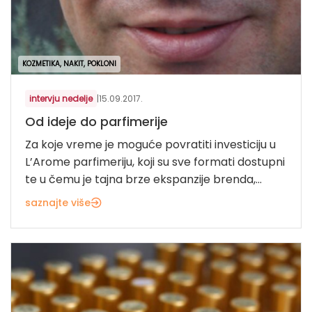
KOZMETIKA, NAKIT, POKLONI
intervju nedelje
|
15.09.2017.
Od ideje do parfimerije
Za koje vreme je moguće povratiti investiciju u
L’Arome parfimeriju, koji su sve formati dostupni
te u čemu je tajna brze ekspanzije brenda,...
saznajte više