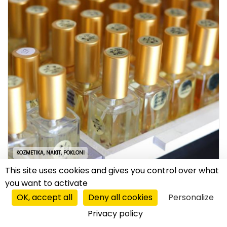
KOZMETIKA, NAKIT, POKLONI
This site uses cookies and gives you control over what
region
|
13.09.2017.
you want to activate
„Fine note“ za uspeh franšize
OK, accept all
Deny all cookies
Personalize
Franšizni sistem L’Arome se u proteklih godinu
Privacy policy
dana proširio na nekoliko tržišta, među kojima je i