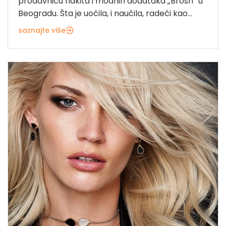
prodavnicu nakita i modnih dodataka „Brosh“ u
Beogradu. Šta je uočila, i naučila, radeći kao...
saznajte više