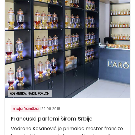
KOZMETIKA, NAKIT, POKLONI
moja franšiza
|
22.06.2018.
Francuski parfemi širom Srbije
Vedrana Kosanović je primalac master franšize