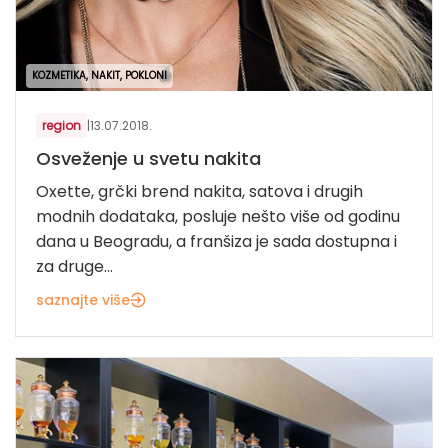
KOZMETIKA, NAKIT, POKLONI
region
|
13.07.2018.
Osveženje u svetu nakita
Oxette, grčki brend nakita, satova i drugih
modnih dodataka, posluje nešto više od godinu
dana u Beogradu, a franšiza je sada dostupna i
za druge...
saznajte više