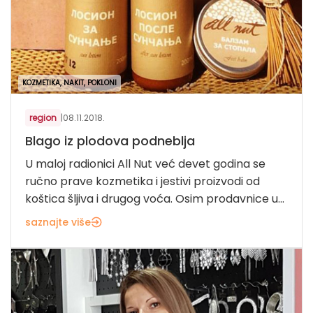
KOZMETIKA, NAKIT, POKLONI
region
|
08.11.2018.
Blago iz plodova podneblja
U maloj radionici All Nut već devet godina se
ručno prave kozmetika i jestivi proizvodi od
koštica šljiva i drugog voća. Osim prodavnice u...
saznajte više