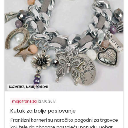
KOZMETIKA, NAKIT, POKLONI
moja franšiza
|
27.10.2017.
Kutak za bolje poslovanje
Franšizni korneri su naročito pogodni za trgovce
koji žele da obogate postojeću ponudu. Dobar