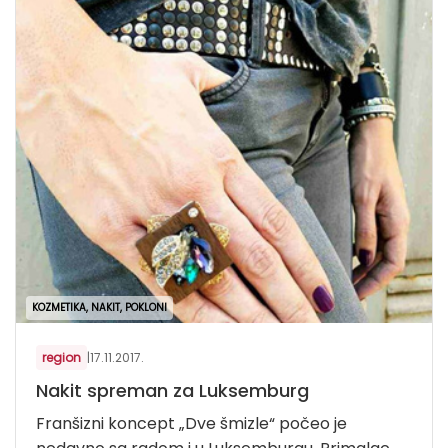
KOZMETIKA, NAKIT, POKLONI
region
|
17.11.2017.
Nakit spreman za Luksemburg
Franšizni koncept „Dve šmizle“ počeo je