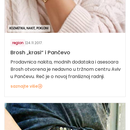
KOZMETIKA, NAKIT, POKLONI
region
|
24.11.2017.
Brosh „krasi“ i Pančevo
Prodavnica nakita, modnih dodataka i asesoara
Brosh otvorena je nedavno u tržnom centru Aviv
u Pančevu. Reč je o novoj franšiznoj radnji.
saznajte više