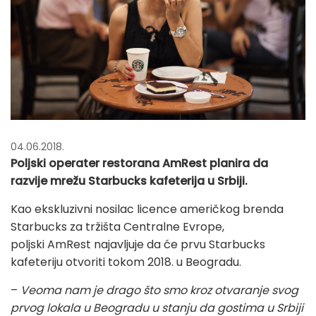
04.06.2018.
Poljski operater restorana AmRest planira da
razvije mrežu Starbucks kafeterija u Srbiji.
Kao ekskluzivni nosilac licence američkog brenda
Starbucks za tržišta Centralne Evrope,
poljski AmRest najavljuje da će prvu Starbucks
kafeteriju otvoriti tokom 2018. u Beogradu.
–
Veoma nam je drago što smo kroz otvaranje svog
prvog lokala u Beogradu u stanju da gostima u Srbiji