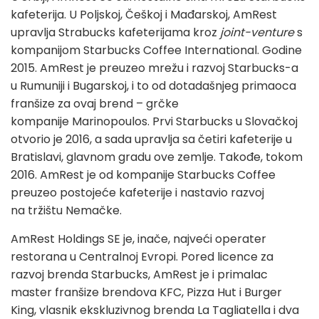
kafeterija. U Poljskoj, Češkoj i Mađarskoj, AmRest
upravlja Strabucks kafeterijama kroz
joint-venture
s
kompanijom Starbucks Coffee International. Godine
2015. AmRest je preuzeo mrežu i razvoj Starbucks-a
u Rumuniji i Bugarskoj, i to od dotadašnjeg primaoca
franšize za ovaj brend – grčke
kompanije Marinopoulos. Prvi Starbucks u Slovačkoj
otvorio je 2016, a sada upravlja sa četiri kafeterije u
Bratislavi, glavnom gradu ove zemlje. Takođe, tokom
2016. AmRest je od kompanije Starbucks Coffee
preuzeo postojeće kafeterije i nastavio razvoj
na tržištu Nemačke.
AmRest Holdings SE je, inače, najveći operater
restorana u Centralnoj Evropi. Pored licence za
razvoj brenda Starbucks, AmRest je i primalac
master franšize brendova KFC, Pizza Hut i Burger
King, vlasnik ekskluzivnog brenda La Tagliatella i dva