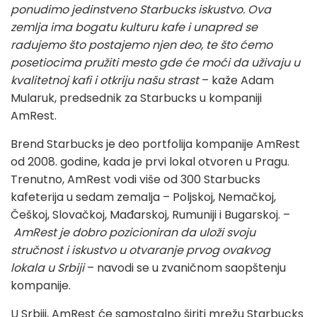
ponudimo jedinstveno Starbucks iskustvo. Ova
zemlja ima bogatu kulturu kafe i unapred se
radujemo što postajemo njen deo, te što ćemo
posetiocima pružiti mesto gde će moći da uživaju u
kvalitetnoj kafi i otkriju našu strast
– kaže Adam
Mularuk, predsednik za Starbucks u kompaniji
AmRest.
Brend Starbucks je deo portfolija kompanije AmRest
od 2008. godine, kada je prvi lokal otvoren u Pragu.
Trenutno, AmRest vodi više od 300 Starbucks
kafeterija u sedam zemalja – Poljskoj, Nemačkoj,
Češkoj, Slovačkoj, Mađarskoj, Rumuniji i Bugarskoj. –
AmRest je dobro pozicioniran da uloži svoju
stručnost i iskustvo u otvaranje prvog ovakvog
lokala u Srbiji
– navodi se u zvaničnom saopštenju
kompanije.
U Srbiji, AmRest će samostalno širiti mrežu Starbucks