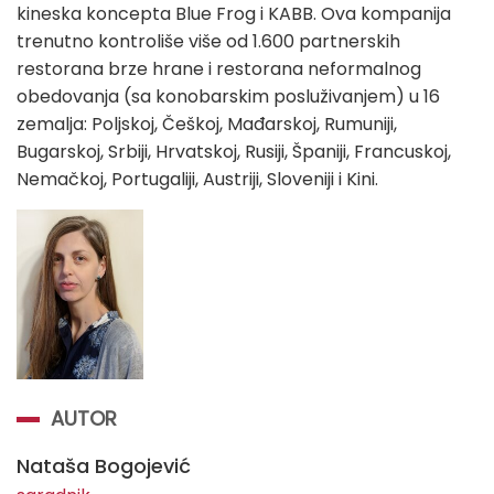
kineska koncepta Blue Frog i KABB. Ova kompanija
trenutno kontroliše više od 1.600 partnerskih
restorana brze hrane i restorana neformalnog
obedovanja (sa konobarskim posluživanjem) u 16
zemalja: Poljskoj, Češkoj, Mađarskoj, Rumuniji,
Bugarskoj, Srbiji, Hrvatskoj, Rusiji, Španiji, Francuskoj,
Nemačkoj, Portugaliji, Austriji, Sloveniji i Kini.
AUTOR
Nataša Bogojević