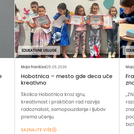
EDUKATIVNE USLUGE
EDU
Moja franšiza
|
25.05.2026.
Moja
e
Hobotnica – mesto gde deca uče
Fra
kreativno
zn
Školica Hobotnica kroz igru,
„ZN
kreativnost i praktičan rad razvija
raz
radoznalost, samopouzdanje i ljubav
zna
prema učenju.
pod
bizn
SAZNAJTE VIŠE