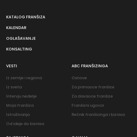
KATALOG FRANŠIZA
KALENDAR
OGLAŠAVANJE
KONSALTING
VESTI
ABC FRANŠIZINGA
Iz zemlje i regiona
Osnove
Iz sveta
Za primaoce franšize
Intervju nedelje
Za davaoce franšize
Moja franšiza
Franšizni ugovor
Istraživanja
Rečnik franšizinga i biznisa
Od ideje do biznisa