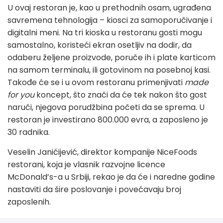
U ovaj restoran je, kao u prethodnih osam, ugrađena
savremena tehnologija – kiosci za samoporučivanje i
digitalni meni. Na tri kioska u restoranu gosti mogu
samostalno, koristeći ekran osetljiv na dodir, da
odaberu željene proizvode, poruče ih i plate karticom
na samom terminalu, ili gotovinom na posebnoj kasi.
Takođe će se i u ovom restoranu primenjivati
made
for you
koncept, što znači da će tek nakon što gost
naruči, njegova porudžbina početi da se sprema. U
restoran je investirano 800.000 evra, a zaposleno je
30 radnika.
Veselin Janićijević, direktor kompanije NiceFoods
restorani, koja je vlasnik razvojne licence
McDonald’s-a u Srbiji, rekao je da će i naredne godine
nastaviti da šire poslovanje i povećavaju broj
zaposlenih.