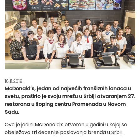
16.11.2018.
McDonald’s, jedan od najvećih franšiznih lanaca u
svetu, proširio je svoju mrežu u Srbiji otvaranjem 27.
restorana u šoping centru Promenada u Novom
Sadu.
Ovo je jedini McDonald’s otvoren u godini u kojoj se
obeležava tri decenije poslovanja brenda u Srbiji.