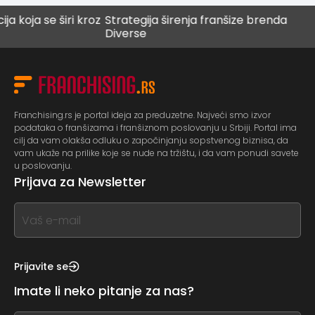
a se širi kroz
Strategija širenja franšize brenda
Digit
Diverse
budu
Franchising.rs je portal ideja za preduzetne. Najveći smo izvor
podataka o franšizama i franšiznom poslovanju u Srbiji. Portal ima
cilj da vam olakša odluku o započinjanju sopstvenog biznisa, da
vam ukaže na prilike koje se nude na tržištu, i da vam ponudi savete
u poslovanju.
Prijava za Newsletter
If
you
see
this,
Prijavite se
leave
Imate li neko pitanje za nas?
this