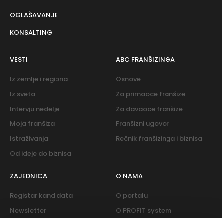
OGLAŠAVANJE
KONSALTING
VESTI
ABC FRANŠIZINGA
Iz zemlje i regiona
Osnove
Iz sveta
Za primaoce franšize
Intervju nedelje
Za davaoce franšize
Moja franšiza
Franšizni ugovor
Istraživanja
Rečnik franšizinga i biznisa
Od ideje do biznisa
ZAJEDNICA
O NAMA
Registar kandidata
O portalu
Newsletter
O PROFIT system