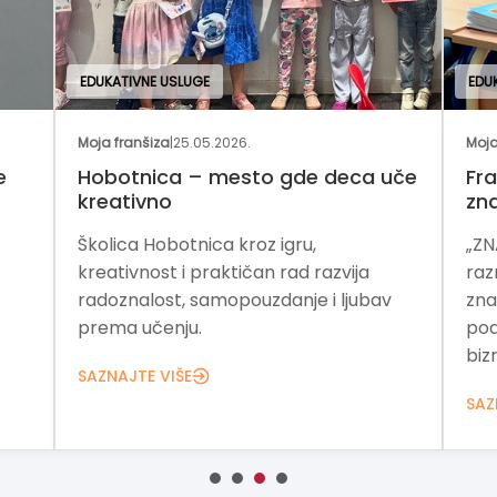
EDUKATIVNE USLUGE
EDU
Moja franšiza
|
25.05.2026.
Moja
e
Hobotnica – mesto gde deca uče
Fra
kreativno
zn
Školica Hobotnica kroz igru,
„ZN
kreativnost i praktičan rad razvija
raz
radoznalost, samopouzdanje i ljubav
zna
prema učenju.
pod
bizn
SAZNAJTE VIŠE
SAZ