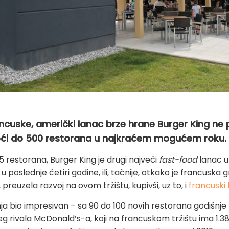
ancuske, američki lanac brze hrane Burger King ne
 doći do 500 restorana u najkraćem mogućem roku.
 restorana, Burger King je drugi najveći
fast-food
lanac u
 poslednje četiri godine, ili, tačnije, otkako je francuska
preuzela razvoj na ovom tržištu, kupivši, uz to, i
francuski
ja bio impresivan – sa 90 do 100 novih restorana godišnje 
g rivala McDonald’s-a, koji na francuskom tržištu ima 1.38