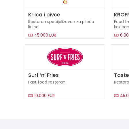
Krilca i pivce
KROF
Restoran specijalizovan za pileća
Food tr
krilca
kokica
45.000 EUR
6.00
Surf ’n’ Fries
Taste
Fast food restoran
Restora
10.000 EUR
45.0