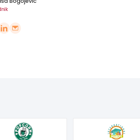
ša Bogojević
dnik