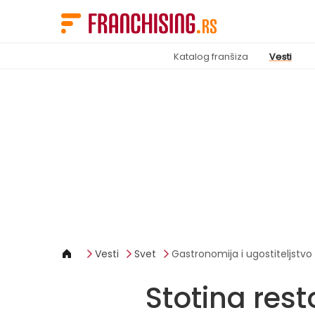
Cookies management panel
Katalog franšiza
Vesti
Vesti
Svet
Gastronomija i ugostiteljstvo
Stotina res