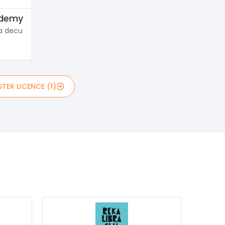
ademy
a decu
TER LICENCE (1)