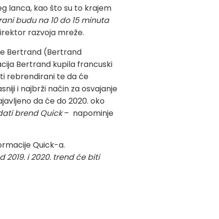
eg lanca, kao što su to krajem
torani budu na 10 do 15 minuta
irektor razvoja mreže.
ije Bertrand (Bertrand
acija Bertrand kupila francuski
iti rebrendirani te da će
sniji i najbrži način za osvajanje
najavljeno da će do 2020. oko
ati brend Quick
– napominje
formacije Quick-a.
2019. i 2020. trend će biti