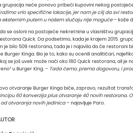
 da grupacija neće ponovo pribeći kupovini nekog postojeć
ražimo vrlo specifične lokacije, jer nam je cilj da svi res
m eksternim putem u našem slučaju nije moguće
– kaže d
da se osloni na postojeće nekretnine u vlasništvu grupac
u restorana Quick. Da podsetimo, kada je krajem 2015. grup
je bilo 509 restorana, tada je i najavila da će restorani b
 Burger Kinga. Bio je to, kako su ocenili analitičari, najefika
skoj se još uvek može naći oko 180 Quick restorana, ali je 
reno“ u Burger King. –
Tada ćemo, prema dogovoru, i prod
vo otvaranje Burger Kinga biće, zapravo, rezultat trans
incipu 60 konverzija plus otvaranje 40 novih restorana. Od 
od otvaranja novih jedinica
– najavljuje Paro.
AUTOR