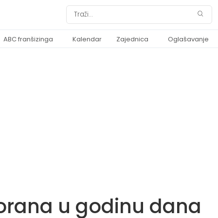
ABC franšizinga
Kalendar
Zajednica
Oglašavanje
torana u godinu dana