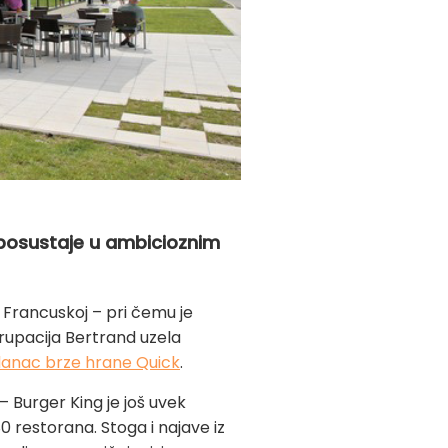
 posustaje u ambicioznim
 Francuskoj – pri čemu je
 grupacija Bertrand uzela
 lanac brze hrane Quick
.
– Burger King je još uvek
0 restorana. Stoga i najave iz