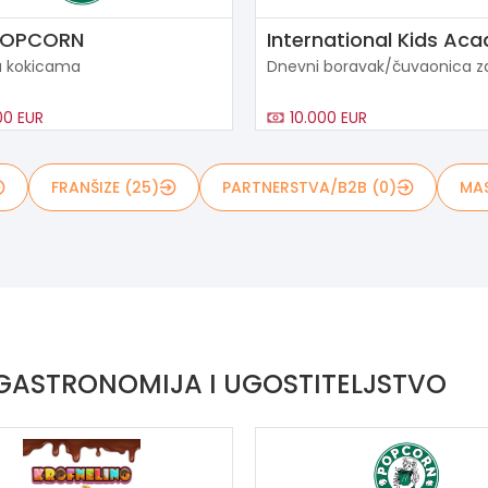
POPCORN
International Kids Ac
a kokicama
Dnevni boravak/čuvaonica z
00 EUR
10.000 EUR
FRANŠIZE (25)
PARTNERSTVA/B2B (0)
MAS
 GASTRONOMIJA I UGOSTITELJSTVO