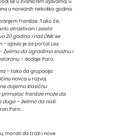
odi se u zvaničnim izjavama, u
ana u narednih nekoliko godina.
avanjem franšize. Tako će,
vrlo atraktivan i zaista
ovo 20 godina i naš DNK se
m
– izjavio je za portal
Les
 –
Želimo da izgradimo snažnu i
restoranu
– dodaje Paro.
ina – tako da grupacija
ličinu novca u razvoj
 ne dajemo klasičnu
da primalac franšize može da
ko dugo – želimo da naši
ran Paro.
, morati da traži i nove