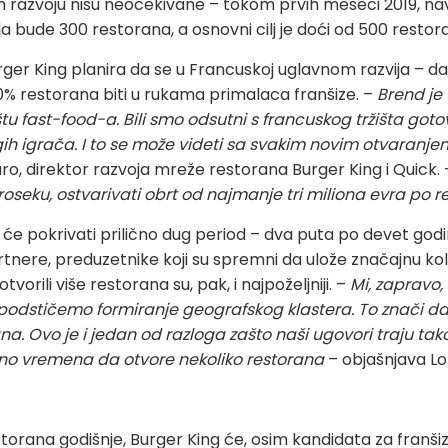
 razvoju nisu neočekivane – tokom prvih meseci 2019, nav
a bude 300 restorana, a osnovni cilj je doći od 500 restor
urger King planira da se u Francuskoj uglavnom razvija – d
% restorana biti u rukama primalaca franšize. –
Brend je 
štu fast-food-a. Bili smo odsutni s francuskog tržišta got
ih igrača. I to se može videti sa svakim novim otvaranje
ro, direktor razvoja mreže restorana Burger King i Quick.
roseku, ostvarivati obrt od najmanje tri miliona evra po 
a će pokrivati prilično dug period – dva puta po devet god
 partnere, preduzetnike koji su spremni da ulože značajnu ko
tvorili više restorana su, pak, i najpoželjniji. –
Mi, zapravo,
eć podstičemo formiranje geografskog klastera. To znači 
na. Ovo je i jedan od razloga zašto naši ugovori traju ta
jno vremena da otvore nekoliko restorana
– objašnjava Lo
torana godišnje, Burger King će, osim kandidata za franšizu