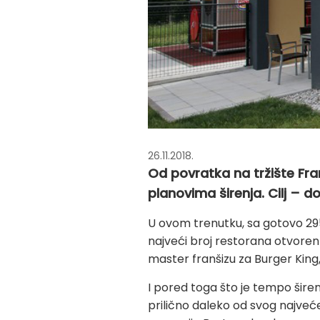
26.11.2018.
Od povratka na tržište Fr
planovima širenja. Cilj –
U ovom trenutku, sa gotovo 295
najveći broj restorana otvoren u
master franšizu za Burger King, 
I pored toga što je tempo širen
prilično daleko od svog najveće