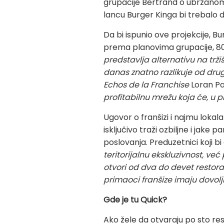
grupacije Bertrand o ubrzanom
lancu Burger Kinga bi trebalo d
Da bi ispunio ove projekcije, B
prema planovima grupacije, 80
predstavlja alternativu na trži
danas znatno razlikuje od drug
Echos de la Franchise
Loran Pa
profitabilnu mrežu koja će, u p
Ugovor o franšizi i najmu lokal
isključivo traži ozbiljne i jake
poslovanja. Preduzetnici koji bi o
teritorijalnu ekskluzivnost, v
otvori od dva do devet restora
primaoci franšize imaju dovol
Gde je tu Quick?
Ako žele da otvaraju po sto res