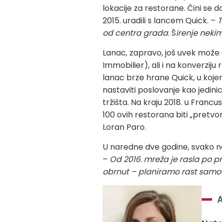
lokacije za restorane. Čini se
2015. uradili s lancem Quick. –
T
od centra grada
. Š
irenje neki
Lanac, zapravo, još uvek može 
Immobilier), ali i na konverzij
lanac brze hrane Quick, u kojem 
nastaviti poslovanje kao jedinice
tržišta. Na kraju 2018. u Francu
100 ovih restorana biti „pretvo
Loran Paro.
U naredne dve godine, svako no
–
Od 2016. mreža je rasla po pr
obrnut – planiramo rast samo 