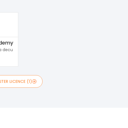
ademy
a decu
TER LICENCE (1)