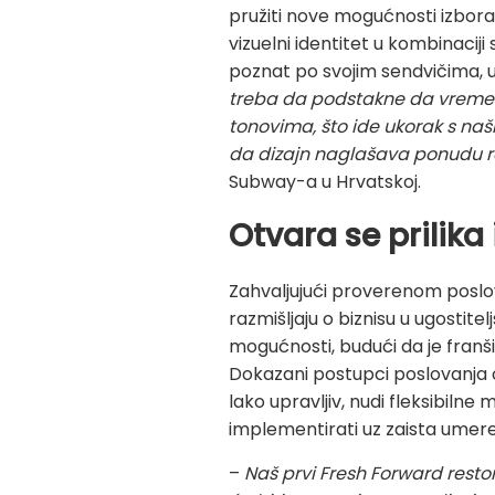
pružiti nove mogućnosti izbora
vizuelni identitet u kombinaciji
poznat po svojim sendvičima, 
treba da podstakne da vreme p
tonovima, što ide ukorak s na
da dizajn naglašava ponudu 
Subway-a u Hrvatskoj.
Otvara se prilika
Zahvaljujući proverenom poslov
razmišljaju o biznisu u ugostit
mogućnosti, budući da je franši
Dokazani postupci poslovanja o
lako upravljiv, nudi fleksibilne
implementirati uz zaista umere
–
Naš prvi Fresh Forward restor