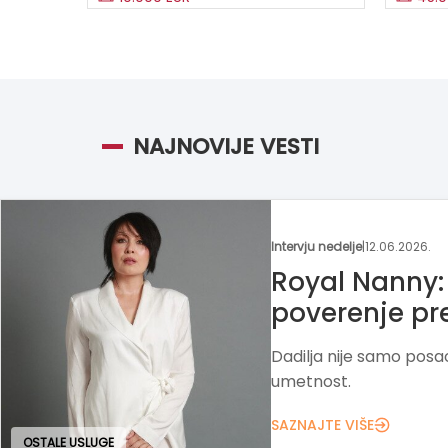
NAJNOVIJE VESTI
Moja franšiza
|
25.05.2026.
Hobotnica –
uče kreativn
Školica Hobotnica kroz 
rad razvija radoznalos
prema učenju.
SAZNAJTE VIŠE
EDUKATIVNE USLUGE