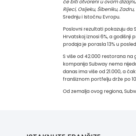
će biti otvoreni u ovom dizajnu
Rijeci, Osijeku, Šibeniku, Zadru
Srednju i Istočnu Evropu.
Poslovni rezultati pokazuju da
Hrvatskoj iznosi 6%, a godišnji
prodaja je porasla 13% u posl
S više od 42.000 restorana na 
kompanija Subway nema nijedan 
danas ima više od 21.000, a čak
franšiznom portfelju drže po 10
Od zemalja ovog regiona, Subway