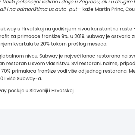
. Veliki potencijal vidimo i dalje u Zagrebu, ali i u drugi
, ali i na odmorištima uz auto-put
– kaže
Martin Princ, Co
 Subway u Hrvatskoj
n
a godišnjem nivou
konstantno raste –
 profit za primaoce franšize 9%. U 2019. Subway je ostvario 
ednjem kvartalu te 20% tokom prošlog meseca.
globalnom nivou, Subway je najveći lanac restorana na sve
restoran u svom vlasništvu. Svi restorani, naime, pripad
 70% primalaca franšize vodi više od jednog restorana. Međ
0 i više Subway-a.
 posluje u Sloveniji i Hrvatskoj.