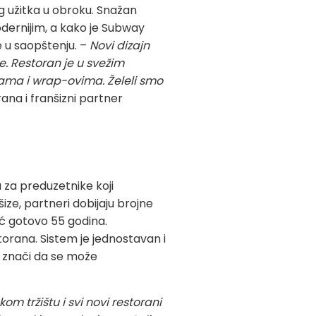
g užitka u obroku. Snažan
modernijim, a kako je Subway
e u saopštenju. –
Novi dizajn
. Restoran je u svežim
tama i wrap-ovima. Želeli smo
ana i franšizni partner
 za preduzetnike koji
ize, partneri dobijaju brojne
eć gotovo 55 godina.
orana. Sistem je jednostavan i
to znači da se može
m tržištu i svi novi restorani