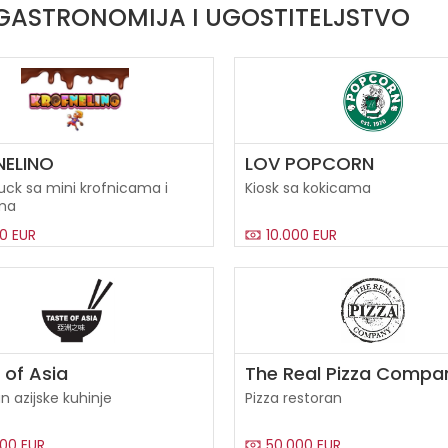
 GASTRONOMIJA I UGOSTITELJSTVO
NELINO
LOV POPCORN
uck sa mini krofnicama i
Kiosk sa kokicama
ma
0 EUR
10.000 EUR
 of Asia
The Real Pizza Compa
n azijske kuhinje
Pizza restoran
00 EUR
50.000 EUR