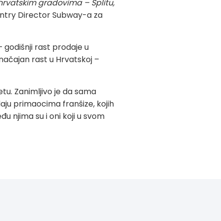
m hrvatskim gradovima – Splitu,
untry Director Subway-a za
 godišnji rast prodaje u
značajan rast u Hrvatskoj –
tu. Zanimljivo je da sama
aju primaocima franšize, kojih
u njima su i oni koji u svom