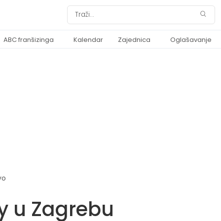
ABC franšizinga
Kalendar
Zajednica
Oglašavanje
vo
y u Zagrebu