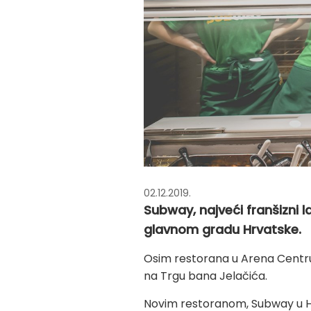
02.12.2019.
Subway, najveći franšizni 
glavnom gradu Hrvatske.
Osim restorana u Arena Centru, 
na Trgu bana Jelačića.
Novim restoranom, Subway u 