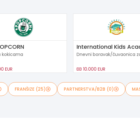
POPCORN
International Kids Ac
a kokicama
Dnevni boravak/čuvaonica z
00 EUR
10.000 EUR
FRANŠIZE (25)
PARTNERSTVA/B2B (0)
MAS