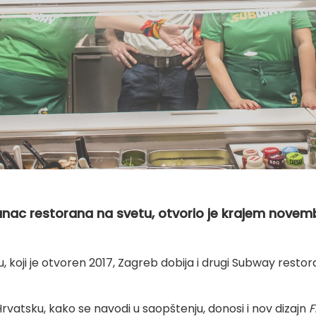
lanac restorana na svetu, otvorio je krajem novemb
koji je otvoren 2017, Zagreb dobija i drugi Subway restor
Hrvatsku,
kako se navodi u saopštenju,
donosi i nov dizajn
F