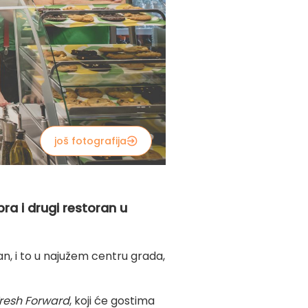
još fotografija
ra i drugi restoran u
an, i to u najužem centru grada,
resh Forward
, koji će gostima