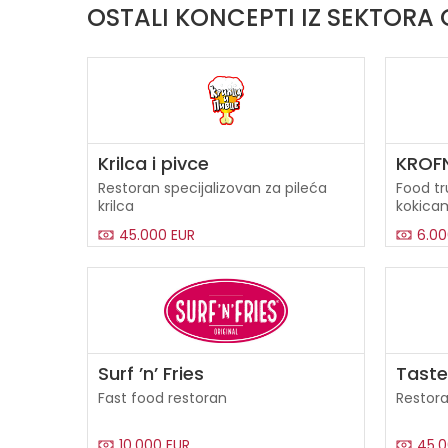
OSTALI KONCEPTI IZ SEKTORA
Krilca i pivce
KROF
Restoran specijalizovan za pileća
Food tr
krilca
kokica
45.000 EUR
6.00
Surf ’n’ Fries
Taste
Fast food restoran
Restora
10.000 EUR
45.0