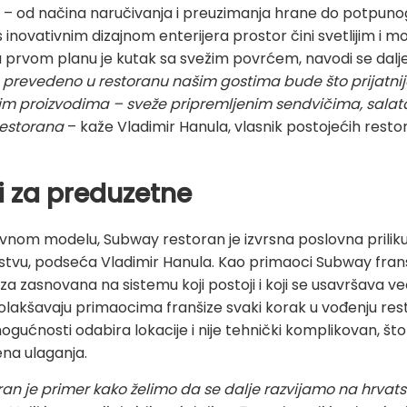
 – od načina naručivanja i preuzimanja hrane do potpuno
 s inovativnim dizajnom enterijera prostor čini svetlijim i 
u prvom planu je kutak sa svežim povrćem,
navodi se dalj
revedeno u restoranu našim gostima bude što prijatnije
šim proizvodima – sveže pripremljenim sendvičima, sala
restorana
–
kaže Vladimir Hanula,
vlasnik postojećih restor
 i za preduzetne
nom modelu, Subway restoran je izvrsna poslovna priliku
eljstvu, podseća Vladimir Hanula. Kao primaoci Subway franš
za zasnovana na sistemu koji postoji i koji se usavršava v
lakšavaju primaocima franšize svaki korak u vođenju rest
 mogućnosti odabira lokacije i nije tehnički komplikovan, š
na ulaganja.
an je primer kako želimo da se dalje razvijamo na hrvatsko