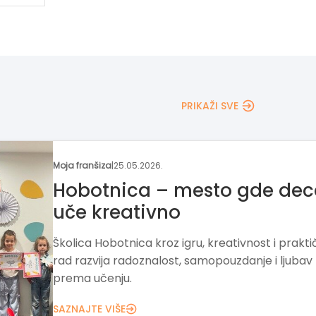
PRIKAŽI SVE
Moja franšiza
|
04.05.2026.
Franšiza za razvoj
funkcionalnog znanja kod
dece
„ZNAM ZA VIŠE“ razvija način učenja i razmišljanj
dece kroz funkcionalno znanje i veštine. Franšiz
model uz podršku omogućava pokretanje biznis