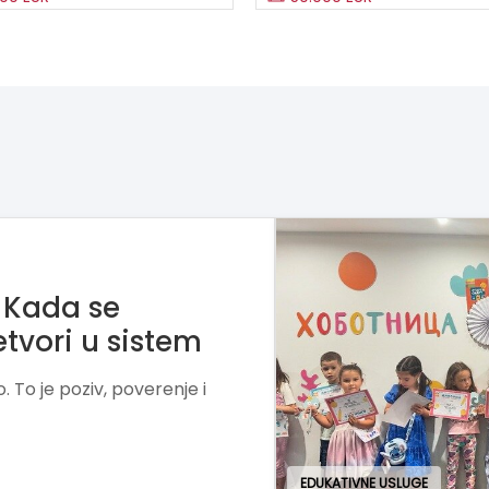
 mesto gde deca
o
igru, kreativnost i praktičan
t, samopouzdanje i ljubav
EDUKATIVNE USLUGE