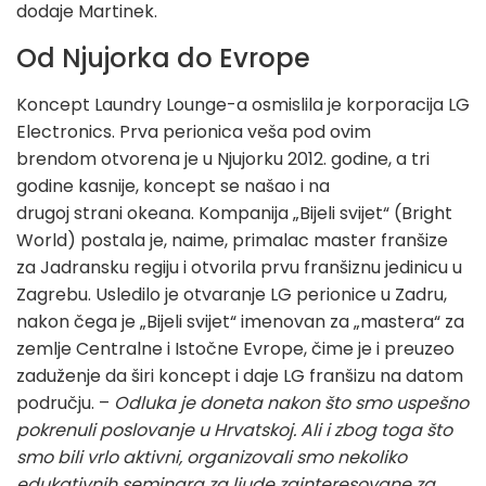
dodaje Martinek.
Od Njujorka do Evrope
Koncept Laundry Lounge-a osmislila je korporacija LG
Electronics. Prva perionica veša pod ovim
brendom otvorena je u Njujorku 2012. godine, a tri
godine kasnije, koncept se našao i na
drugoj strani okeana. Kompanija „Bijeli svijet“ (Bright
World) postala je, naime, primalac master franšize
za Jadransku regiju i otvorila prvu franšiznu jedinicu u
Zagrebu. Usledilo je otvaranje LG perionice u Zadru,
nakon čega je „Bijeli svijet“ imenovan za „mastera“ za
zemlje Centralne i Istočne Evrope, čime je i preuzeo
zaduženje da širi koncept i daje LG franšizu na datom
području. –
Odluka je doneta nakon što smo uspešno
pokrenuli poslovanje u Hrvatskoj. Ali i zbog toga što
smo bili vrlo aktivni, organizovali smo nekoliko
edukativnih seminara za ljude zainteresovane za