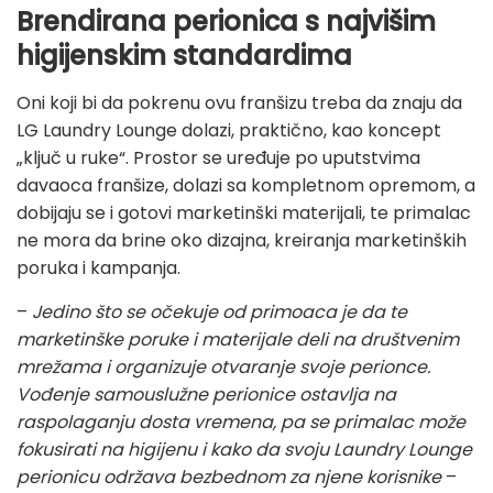
Brendirana perionica s najvišim
higijenskim standardima
Oni koji bi da pokrenu ovu franšizu treba da znaju da
LG Laundry Lounge dolazi, praktično, kao koncept
„ključ u ruke“. Prostor se uređuje po uputstvima
davaoca franšize, dolazi sa kompletnom opremom, a
dobijaju se i gotovi marketinški materijali, te primalac
ne mora da brine oko dizajna, kreiranja marketinških
poruka i kampanja.
–
Jedino što se očekuje od primoaca je da te
marketinške poruke i materijale deli na društvenim
mrežama i organizuje otvaranje svoje perionce.
Vođenje samouslužne perionice ostavlja na
raspolaganju dosta vremena, pa se primalac može
fokusirati na higijenu i kako da svoju Laundry Lounge
perionicu održava bezbednom za njene korisnike
–