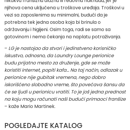
nikakvu franšiznu ulaznu ili redovnu naknadu, jer je
njihova cena uključena u troškove uređaja. Troškovi u
vezi sa zaposlenima su minimalni, budući da je
potrebna tek jedna osoba koja bi brinula o
održavanju i higijeni. Osim toga, radi se samo sa
gotovinom i nema čekanja na naplatu potraživanja.
–
LG je nastojao da stvori i jedinstveno korisničko
iskustvo, odnosno, da Laundry Lounge perionice
budu prijatno mesto za druženje, gde se može
koristiti internet, popiti kafa... Na taj način, odlazak u
perionice nije gubitak vremena, nego dobro
iskorišćeno slobodno vreme, što povećava šansu da
će se ljudi u perionicu vratiti. To je još jedna prednost
na koju mogu računati naši budući primaoci franšize
– kaže Mario Martinek.
POGLEDAJTE KATALOG