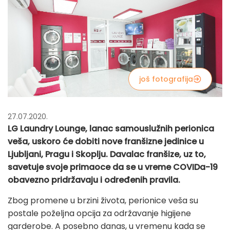
još fotografija
27.07.2020.
LG Laundry Lounge, lanac samouslužnih perionica
veša, uskoro će dobiti nove franšizne jedinice u
Ljubljani, Pragu i Skoplju. Davalac franšize, uz to,
savetuje svoje primaoce da se u vreme COVIDa-19
obavezno pridržavaju i određenih pravila.
Zbog promene u brzini života, perionice veša su
postale poželjna opcija za održavanje higijene
garderobe. A posebno danas, u vremenu kada se