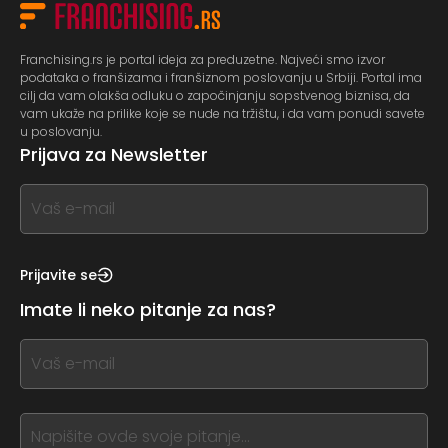
Franchising.rs je portal ideja za preduzetne. Najveći smo izvor
podataka o franšizama i franšiznom poslovanju u Srbiji. Portal ima
cilj da vam olakša odluku o započinjanju sopstvenog biznisa, da
vam ukaže na prilike koje se nude na tržištu, i da vam ponudi savete
u poslovanju.
Prijava za Newsletter
If
you
see
this,
Prijavite se
leave
Imate li neko pitanje za nas?
this
form
If
field
you
blank
see
this,