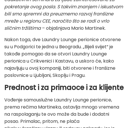
pokretanje ovog posla. S takvim znanjem i iskustvom
bili smo spremni da preuzmemo razvoj franšizne
mreže u regionu CEE, naročito što se radi o vrlo
sličnim tržištima
– objašnjava Mario Martinek.
Nakon toga, dve Laundry Lounge perionice otvorene
su u Podgorici te jedna u Beogradu. „Bijeli svijet“ je
takođe pomogao da se otvori Laundry Lounge
perionica u Crikvenici i Kastavu, a uskoro će, kako
najavljuju u ovoj kompaniji, biti otvorene i franšizne
poslovnice u Ljubljani, Skoplju i Pragu.
Prednost i
za primaoce i za klijente
Vođenje samouslužne Laundry Lounge perionice,
prema rečima Martineka, ostavlja mnogo vremena
na raspolaganju te ovo može da bude i dodatni
posao. Primalac, pritom, ne plaća