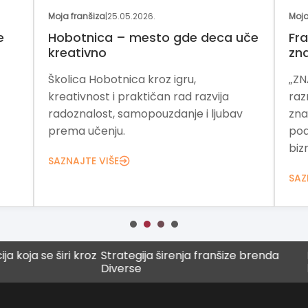
Moja franšiza
|
25.05.2026.
Moja
e
Hobotnica – mesto gde deca uče
Fra
kreativno
zn
Školica Hobotnica kroz igru,
„ZN
kreativnost i praktičan rad razvija
raz
radoznalost, samopouzdanje i ljubav
zna
prema učenju.
pod
bizn
SAZNAJTE VIŠE
SAZ
 se širi kroz
Strategija širenja franšize brenda
Digita
Diverse
buduć