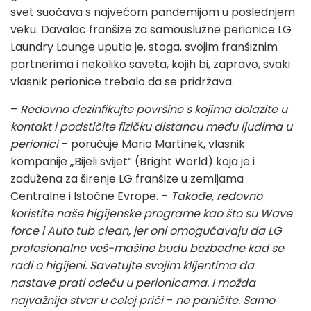
svet suočava s najvećom pandemijom u poslednjem
veku. Davalac franšize za samouslužne perionice LG
Laundry Lounge uputio je, stoga, svojim franšiznim
partnerima i nekoliko saveta, kojih bi, zapravo, svaki
vlasnik perionice trebalo da se pridržava.
–
Redovno dezinfikujte površine s kojima dolazite u
kontakt i podstičite fizičku distancu među ljudima u
perionici
– poručuje Mario Martinek, vlasnik
kompanije „Bijeli svijet“ (Bright World) koja je i
zadužena za širenje LG franšize u zemljama
Centralne i Istočne Evrope. –
Takođe, redovno
koristite naše higijenske programe kao što su Wave
force i Auto tub clean, jer oni omogućavaju da LG
profesionalne veš-mašine budu bezbedne kad se
radi o higijeni. Savetujte svojim klijentima da
nastave prati odeću u perionicama. I možda
najvažnija stvar u celoj priči
–
ne paničite. Samo