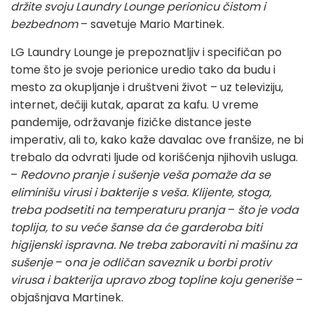
držite svoju Laundry Lounge perionicu čistom i
bezbednom
– savetuje Mario Martinek.
LG Laundry Lounge je prepoznatljiv i specifičan po
tome što je svoje perionice uredio tako da budu i
mesto za okupljanje i društveni život – uz televiziju,
internet, dečiji kutak, aparat za kafu. U vreme
pandemije, održavanje fizičke distance jeste
imperativ, ali to, kako kaže davalac ove franšize, ne bi
trebalo da odvrati ljude od korišćenja njihovih usluga.
–
Redovno pranje i sušenje veša pomaže da se
eliminišu virusi i bakterije s veša. Klijente, stoga,
treba podsetiti na temperaturu pranja
–
što je voda
toplija, to su veće šanse da će garderoba biti
higijenski ispravna. Ne treba zaboraviti ni mašinu za
sušenje
– o
na je odličan saveznik u borbi protiv
virusa i bakterija upravo zbog topline koju generiše
–
objašnjava Martinek.