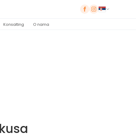
Konsalting
O nama
ukusa