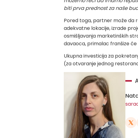
možemo reći da imamo reputac
biti prva prednost za naše bu
Pored toga, partner može da r
adekvatne lokacije, izrade proj
osmišljavanja marketinških stra
davaoca, primalac franšize će
Ukupna investicija za pokretanj
(za otvaranje jednog restorana)
Nata
sara