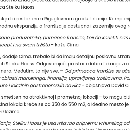
ca Steiku Haoss.
ju tri restorana u Rigi, glavnom gradu Letonije. Kompanij
odnu ekspanziju, a franšiza je dostupna i za zemlje ovog r
ne preduzetnike, primaoce franšize, koji će koristiti naš k
cept i na svom tržištu
– kaže Cima.
 dodaje Cima, trebalo bi da imaju detaljnu poslovnu strategi
ati Steiku Haoss. Odgovarajući prostor i dobra lokacija za 
nera. Međutim, to nije sve. –
Od primaoca franšize se oče
 oblasti marketinga, finansija, upravljanja troškovima. Po
ure i lokalnih gastronomskih navika
– objašnjava David C
mešten na atraktivnoj i prometnoj lokaciji – to mogu biti t
ina lokala kreće se od 350 do 550 m2, a idealno mesto je
izlozima.
anja, Steiku Haoss je usavršavao pripremu vrhunskog o