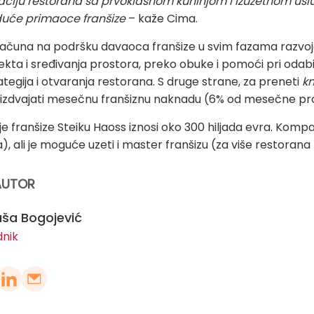
iju restorana sa prvoklasnom kuhinjom i izuzetnom uslu
duće primaoce franšize
– kaže Cima.
ačuna na podršku davaoca franšize u svim fazama razvoj
ekta i sređivanja prostora, preko obuke i pomoći pri odabi
tegija i otvaranja restorana. S druge strane, za preneti
k
 izdvajati mesečnu franšiznu naknadu (6% od mesečne pr
e franšize Steiku Haoss iznosi oko 300 hiljada evra. Kompa
, ali je moguće uzeti i master franšizu (za više restorana 
AUTOR
ša Bogojević
dnik