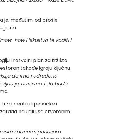
a je, međutim, od prošle
egiona.
now-how i iskustvo te voditi i
ju i razvojni plan za tržište
restoran takođe igraju ključnu
kuje da ima i određeno
željno je, naravno, i da bude
ima.
ržni centri ili pešačke i
 zgrada na uglu, sa otvorenim
dreska i danas s ponosom