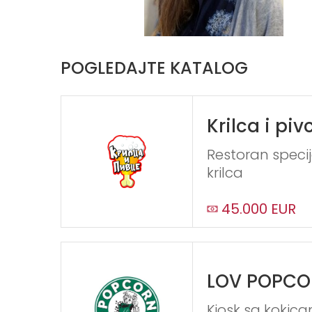
POGLEDAJTE KATALOG
Krilca i piv
Restoran specij
krilca
45.000 EUR
LOV POPC
Kiosk sa kokic