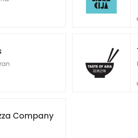
s
oran
izza Company