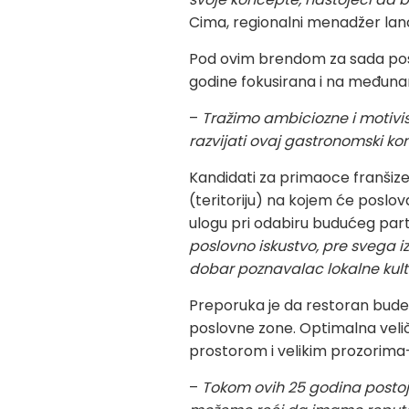
Cima, regionalni menadžer lan
Pod ovim brendom za sada poslu
godine fokusirana i na međunar
–
Tražimo ambiciozne i motivisa
razvijati ovaj gastronomski kon
Kandidati za primaoce franšize,
(teritoriju) na kojem će poslov
ulogu pri odabiru budućeg part
poslovno iskustvo, pre svega iz
dobar poznavalac lokalne kult
Preporuka je da restoran bude s
poslovne zone. Optimalna velič
prostorom i velikim prozorima-
–
Tokom ovih 25 godina postoj