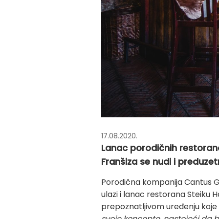
17.08.2020.
Lanac porodičnih restorana 
Franšiza se nudi i preduzetn
Porodična kompanija Cantus Grou
ulazi i lanac restorana Steiku
prepoznatljivom uređenju koje
svoje koncepte, nastojeći da b