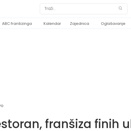
ABC franšizinga
Kalendar
Zajednica
Oglašavanje
vo
storan, franšiza finih 