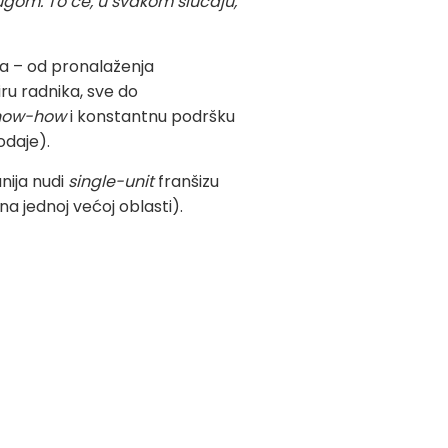
gom. To će, u svakom slučaju,
a – od pronalaženja
ru radnika, sve do
now-how
i konstantnu podršku
odaje).
nija nudi
single-unit
franšizu
na jednoj većoj oblasti).