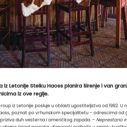
iz Letonije Steiku Haoss planira širenje i van gra
icima iz ove regije.
p iz Letonije posluje u oblasti ugostiteljstva od 1992. U 
 Haoss, poznat po vrhunskom specijalitetu – odrescima od 
 priziva duh vesterna i američkog zapada. –
Neprestano
i
udemo iznad proseka, donoseći najbolje u smislu kvalitet