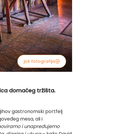
još fotografija
nica domaćeg tržišta.
njihov gastronomski portfelj
goveđeg mesa, ali i
noviramo i unapređujemo
a, dizajna i ukusa
– kaže David