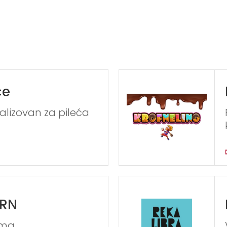
ce
alizovan za pileća
ORN
ama