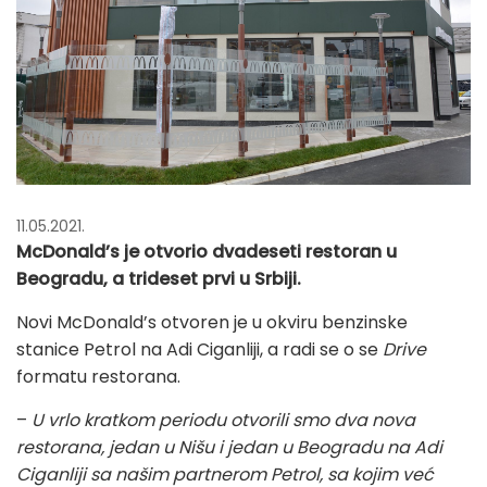
11.05.2021.
McDonald’s je otvorio dvadeseti restoran u
Beogradu, a trideset prvi u Srbiji.
Novi McDonald’s otvoren je u okviru benzinske
stanice Petrol na Adi Ciganliji, a radi se o se
Drive
formatu restorana.
–
U vrlo kratkom periodu otvorili smo dva nova
restorana, jedan u Nišu i jedan u Beogradu na Adi
Ciganliji sa našim partnerom Petrol, sa kojim već