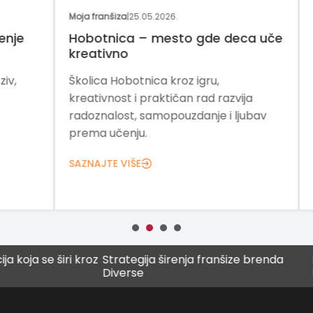
Moja franšiza
|
25.05.2026.
Moja
e
Hobotnica – mesto gde deca uče
Fra
kreativno
zn
Školica Hobotnica kroz igru,
„ZN
kreativnost i praktičan rad razvija
raz
radoznalost, samopouzdanje i ljubav
zna
prema učenju.
pod
bizn
SAZNAJTE VIŠE
SAZ
 se širi kroz
Strategija širenja franšize brenda
Digit
Diverse
buduć