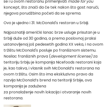
se i u ovom restoranu primenjivati
made for you
koncept, što znači da će tek nakon što gost naruči,
njegova porudžbina početi da se sprema.
Ovo je ujedno i 31. McDonald's restoran u Srbiji.
Najpoznatiji američki lanac brze usluge prisutan je u
Srbiji duže od 30 godina, a prema poslovnoj praksi
ustanovljenoj još pedesetih godina XX veka, i na ovom
tržištu McDonald's posluje po franšiznom sistemu.
Nosilac franšiznih prava (
development license)
za
teritoriju Srbiju je kompanija Nicefoods restorani koja
je, kao takva, i vlasnik svih McDonald’s restorana na
ovom tržištu. Osim što ima ekskluzivno pravo da
razvija McDonald’s brend na teritoriji Srbije, ova
kompanija je zadužena
za pronalaženje novih lokacija i otvaranje novih
restorana.