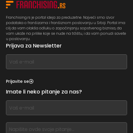
Franchising.rs je portal ideja za preduzetne. Najveći smo izvor
podataka o franšizama i franšiznom poslovanju u Srbiji. Portal ima
cilj da vam olakša odluku o započinjanju sopstvenog biznisa, da
vam ukaže na prilike koje se nude na tržištu, i da vam ponudi savete
u poslovanju.
Prijava za Newsletter
If
you
see
this,
Prijavite se
leave
Imate li neko pitanje za nas?
this
form
If
field
you
blank
see
this,