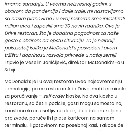
imamo saradnju. U veoma neizvesnoj godini, s
obzirom da pandemija i dalje traje, mi nastavljamo
sa našim planovima i u ovaj restoran smo investirali
milion evra i zaposlili smo 30 novih radnika. Ovo je
Drive restoran, što je dodatna pogodnost za naše
goste s obzirom na opštu situaciju. To je najbolji
pokazatelj koliko je McDonald’s posvećen i ovom
tržištu i doprinosu razvoja privrede u našoj zemlji
–
izjavio je Veselin Janićijević, direktor McDonald’s-a u
Srbiji.
McDonald’s je i u ovaj restoran uveo najsavremeniju
tehnologiju, pa će restoran Ada Drive imati terminale
za poručivanje –
self order
kioske. Na dva kioska u
restoranu, sa četiri pozicije, gosti mogu samostalno,
koristeći ekran osetljiv na dodir, da odaberu željene
proizvode, poruče ih i plate karticom na samom
terminalu, ili gotovinom na posebnoj kasi. Takođe će