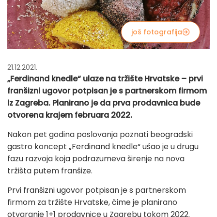
još fotografija
21.12.2021.
„Ferdinand knedle“ ulaze na tržište Hrvatske – prvi
franšizni ugovor potpisan je s partnerskom firmom
iz Zagreba. Planirano je da prva prodavnica bude
otvorena krajem februara 2022.
Nakon pet godina poslovanja poznati beogradski
gastro koncept „Ferdinand knedle“ ušao je u drugu
fazu razvoja koja podrazumeva širenje na nova
tržišta putem franšize.
Prvi franšizni ugovor potpisan je s partnerskom
firmom za tržište Hrvatske, čime je planirano
otvaranje 1+1 prodavnice u Zagrebu tokom 2022.