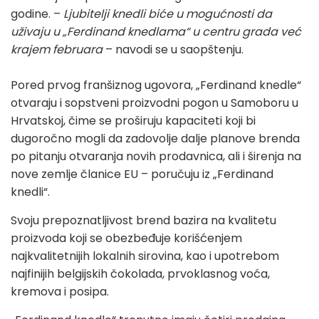
godine. –
Ljubitelji knedli biće u mogućnosti da
uživaju u „Ferdinand knedlama“​ u centru grada već
krajem februara
– navodi se u saopštenju.
Pored prvog franšiznog ugovora, „Ferdinand knedle“
otvaraju i sopstveni proizvodni pogon u Samoboru u
Hrvatskoj, čime se proširuju kapaciteti koji bi
dugoročno mogli da zadovolje dalje planove brenda
po pitanju otvaranja novih prodavnica, ali i širenja na
nove zemlje članice EU – poručuju iz „Ferdinand
knedli“.
Svoju prepoznatljivost brend bazira na kvalitetu
proizvoda koji se obezbeđuje korišćenjem
najkvalitetnijih lokalnih sirovina, kao i upotrebom
najfinijih belgijskih čokolada, prvoklasnog voća,
kremova i posipa.