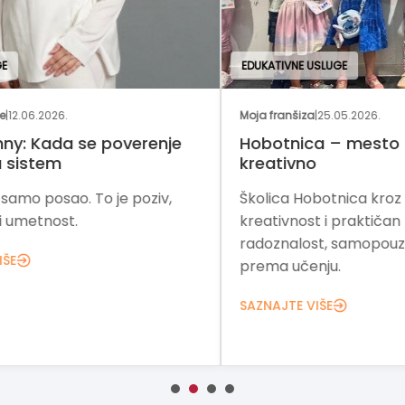
EDUKATIVNE USLUGE
EDU
Moja franšiza
|
25.05.2026.
Moja
e
Hobotnica – mesto gde deca uče
Fra
kreativno
zn
Školica Hobotnica kroz igru,
„ZN
kreativnost i praktičan rad razvija
raz
radoznalost, samopouzdanje i ljubav
zna
prema učenju.
pod
bizn
SAZNAJTE VIŠE
SAZ