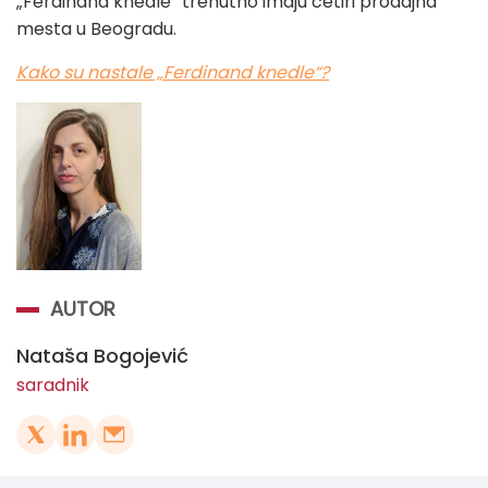
„Ferdinand knedle“ trenutno imaju četiri prodajna
mesta u Beogradu.
Kako su nastale „Ferdinand knedle“?
AUTOR
Nataša Bogojević
saradnik