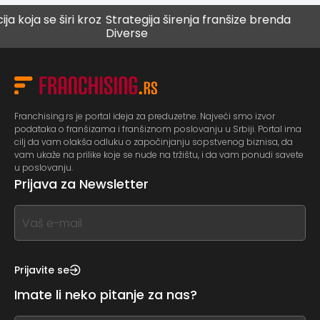
a se širi kroz
Strategija širenja franšize brenda
Digit
Diverse
budu
Franchising.rs je portal ideja za preduzetne. Najveći smo izvor
podataka o franšizama i franšiznom poslovanju u Srbiji. Portal ima
cilj da vam olakša odluku o započinjanju sopstvenog biznisa, da
vam ukaže na prilike koje se nude na tržištu, i da vam ponudi savete
u poslovanju.
Prijava za Newsletter
If
you
see
this,
Prijavite se
leave
Imate li neko pitanje za nas?
this