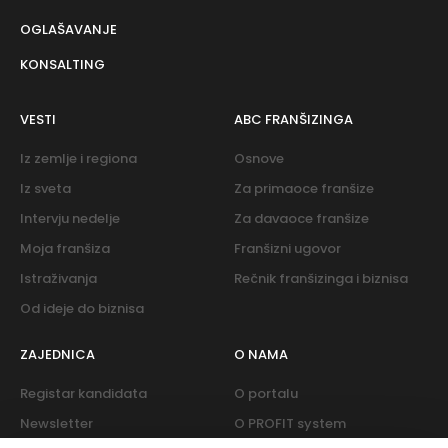
OGLAŠAVANJE
KONSALTING
VESTI
ABC FRANŠIZINGA
Iz zemlje i regiona
Osnove
Iz sveta
Za primaoce franšize
Intervju nedelje
Za davaoce franšize
Moja franšiza
Franšizni ugovor
Istraživanja
Rečnik franšizinga i biznisa
Od ideje do biznisa
ZAJEDNICA
O NAMA
Registar kandidata
O portalu
Newsletter
O PROFIT system