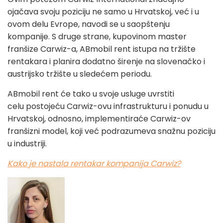
ojačava svoju poziciju ne samo u Hrvatskoj, već i u
ovom delu Evrope, navodi se u saopštenju
kompanije. S druge strane, kupovinom master
franšize Carwiz-a, ABmobil rent istupa na tržište
rentakara i planira dodatno širenje na slovenačko i
austrijsko tržište u sledećem periodu.
ABmobil rent će tako u svoje usluge uvrstiti
celu postojeću Carwiz-ovu infrastrukturu i ponudu u
Hrvatskoj, odnosno, implementiraće Carwiz-ov
franšizni model, koji već podrazumeva snažnu poziciju
u industriji.
Kako je nastala rentakar kompanija Carwiz?