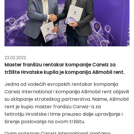
23.02.2022.
Master franšizu rentakar kompanije Carwiz za
tržište Hrvatske kupila je kompanija ABmobil rent.
Jedna od vodećih evropskih rentakar kompanija
Carwiz International i kompanija ABmobil rent objavili
su sklapanje strateškog partnerstva. Naime, ABmobil
rent je kupio master franšizu Carwiz-a za
tetirotiju Hrvatske i time preuzeo dalje upravljanje i
širenje poslovanja na ovom tržištu.
Ovim potezom Carwiz International značajno