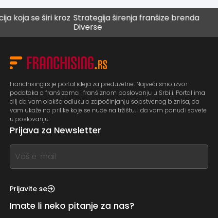
ja se širi kroz
Strategija širenja franšize brenda
Digi
Diverse
bud
Franchising.rs je portal ideja za preduzetne. Najveći smo izvor
podataka o franšizama i franšiznom poslovanju u Srbiji. Portal ima
cilj da vam olakša odluku o započinjanju sopstvenog biznisa, da
vam ukaže na prilike koje se nude na tržištu, i da vam ponudi savete
u poslovanju.
Prijava za Newsletter
If
you
see
this,
Prijavite se
leave
Imate li neko pitanje za nas?
this