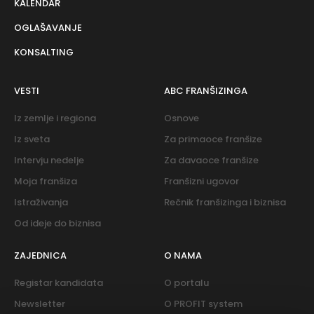
KALENDAR
OGLAŠAVANJE
KONSALTING
VESTI
ABC FRANŠIZINGA
Iz zemlje i regiona
Osnove
Iz sveta
Za primaoce franšize
Intervju nedelje
Za davaoce franšize
Moja franšiza
Franšizni ugovor
Istraživanja
Rečnik franšizinga i biznisa
Od ideje do biznisa
ZAJEDNICA
O NAMA
Registar kandidata
O portalu
Newsletter
O PROFIT system