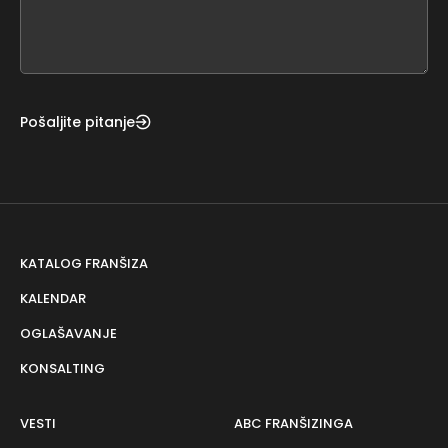
form
field
blank
Pošaljite pitanje
KATALOG FRANŠIZA
KALENDAR
OGLAŠAVANJE
KONSALTING
VESTI
ABC FRANŠIZINGA