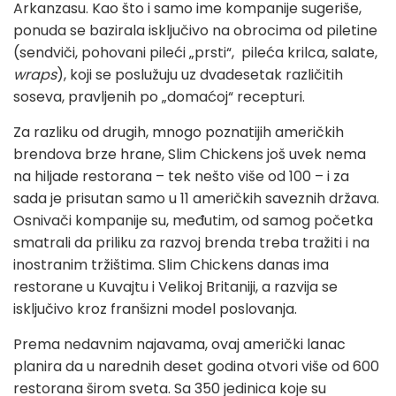
Arkanzasu. Kao što i samo ime kompanije sugeriše,
ponuda se bazirala isključivo na obrocima od piletine
(sendviči, pohovani pileći „prsti“, pileća krilca, salate,
wraps
), koji se poslužuju uz dvadesetak različitih
soseva, pravljenih po „domaćoj“ recepturi.
Za razliku od drugih, mnogo poznatijih američkih
brendova brze hrane, Slim Chickens još uvek nema
na hiljade restorana – tek nešto više od 100 – i za
sada je prisutan samo u 11 američkih saveznih država.
Osnivači kompanije su, međutim, od samog početka
smatrali da priliku za razvoj brenda treba tražiti i na
inostranim tržištima. Slim Chickens danas ima
restorane u Kuvajtu i Velikoj Britaniji, a razvija se
isključivo kroz franšizni model poslovanja.
Prema nedavnim najavama, ovaj američki lanac
planira da u narednih deset godina otvori više od 600
restorana širom sveta. Sa 350 jedinica koje su