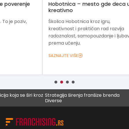
e
Hobotnica – mesto gde deca uče
Fra
kreativno
zn
Školica Hobotnica kroz igru,
„ZN
kreativnost i praktičan rad razvija
raz
radoznalost, samopouzdanje i ljubav
zna
prema učenju.
pod
bizn
SAZNAJTE VIŠE
SAZ
ja se širi kroz
Strategija širenja franšize brenda
Digi
Diverse
budu