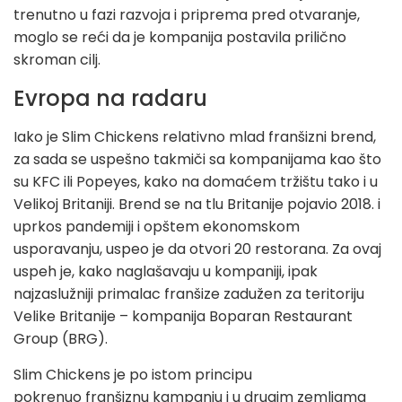
trenutno u fazi razvoja i priprema pred otvaranje,
moglo se reći da je kompanija postavila prilično
skroman cilj.
Evropa na radaru
Iako je Slim Chickens relativno mlad franšizni brend,
za sada se uspešno takmiči sa kompanijama kao što
su KFC ili Popeyes, kako na domaćem tržištu tako i u
Velikoj Britaniji. Brend se na tlu Britanije pojavio 2018. i
uprkos pandemiji i opštem ekonomskom
usporavanju, uspeo je da otvori 20 restorana. Za ovaj
uspeh je, kako naglašavaju u kompaniji, ipak
najzaslužniji primalac franšize zadužen za teritoriju
Velike Britanije – kompanija Boparan Restaurant
Group (BRG).
Slim Chickens je po istom principu
pokrenuo franšiznu kampanju i u drugim zemljama