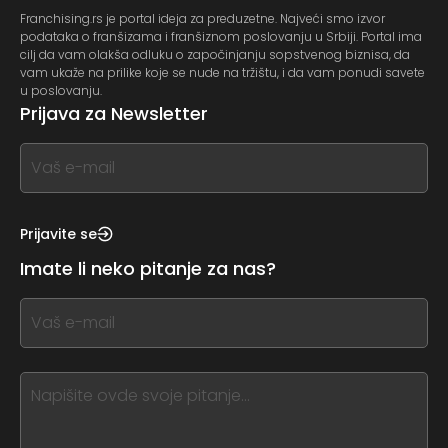
Franchising.rs je portal ideja za preduzetne. Najveći smo izvor
podataka o franšizama i franšiznom poslovanju u Srbiji. Portal ima
cilj da vam olakša odluku o započinjanju sopstvenog biznisa, da
vam ukaže na prilike koje se nude na tržištu, i da vam ponudi savete
u poslovanju.
Prijava za Newsletter
If
you
see
this,
Prijavite se
leave
Imate li neko pitanje za nas?
this
form
If
field
you
blank
see
this,
leave
this