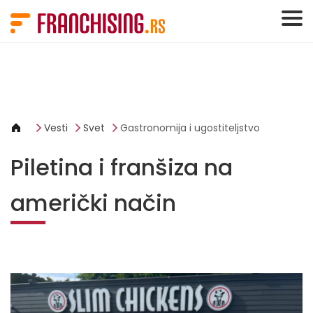
Cookies management panel
Vesti
Svet
Gastronomija i ugostiteljstvo
Piletina i franšiza na
američki način