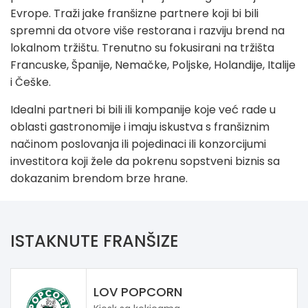
Evrope. Traži jake franšizne partnere koji bi bili
spremni da otvore više restorana i razviju brend na
lokalnom tržištu. Trenutno su fokusirani na tržišta
Francuske, Španije, Nemačke, Poljske, Holandije, Italije
i Češke.
Idealni partneri bi bili ili kompanije koje već rade u
oblasti gastronomije i imaju iskustva s franšiznim
načinom poslovanja ili pojedinaci ili konzorcijumi
investitora koji žele da pokrenu sopstveni biznis sa
dokazanim brendom brze hrane.
ISTAKNUTE FRANŠIZE
LOV POPCORN