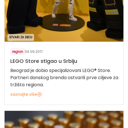
STVARI ZA DECU
region
|
14.09.2017.
LEGO Store stigao u Srbiju
Beograd je dobio specijalizovani LEGO® Store.
Partneri danskog brenda ostvarili prve ciljeve za
tržišta regiona.
saznajte više