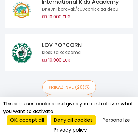
International Kids Academy
Dnevni boravak/čuvaonica za decu
10.000 EUR
LOV POPCORN
Kiosk sa kokicama
10.000 EUR
PRIKAŽI SVE (26)
FRANŠIZE (25)
This site uses cookies and gives you control over what
you want to activate
PARTNERSTVA/B2B (0)
OK, accept all
Deny all cookies
Personalize
MASTER LICENCE (1)
Privacy policy