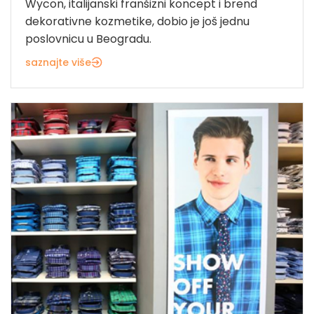
Wycon, italijanski franšizni koncept i brend
dekorativne kozmetike, dobio je još jednu
poslovnicu u Beogradu.
saznajte više