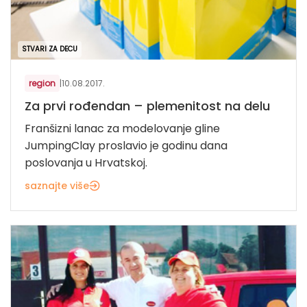
STVARI ZA DECU
region
|
10.08.2017.
Za prvi rođendan – plemenitost na delu
Franšizni lanac za modelovanje gline
JumpingClay proslavio je godinu dana
poslovanja u Hrvatskoj.
saznajte više