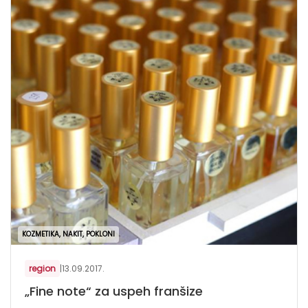
KOZMETIKA, NAKIT, POKLONI
region
|
13.09.2017.
„Fine note“ za uspeh franšize