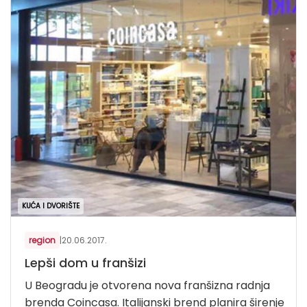
KUĆA I DVORIŠTE
region
|
20.06.2017.
Lepši dom u franšizi
U Beogradu je otvorena nova franšizna radnja
brenda Coincasa. Italijanski brend planira širenje