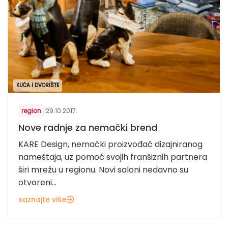
KUĆA I DVORIŠTE
region
|
29.10.2017.
Nove radnje za nemački brend
KARE Design, nemački proizvođač dizajniranog
nameštaja, uz pomoć svojih franšiznih partnera
širi mrežu u regionu. Novi saloni nedavno su
otvoreni...
saznajte više