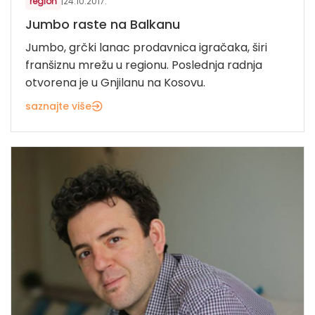
region
|
24.10.2017.
Jumbo raste na Balkanu
Jumbo, grčki lanac prodavnica igračaka, širi
franšiznu mrežu u regionu. Poslednja radnja
otvorena je u Gnjilanu na Kosovu.
saznajte više