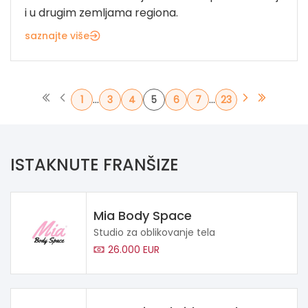
i u drugim zemljama regiona.
saznajte više
...
...
1
3
4
5
6
7
23
ISTAKNUTE FRANŠIZE
Mia Body Space
Studio za oblikovanje tela
26.000 EUR