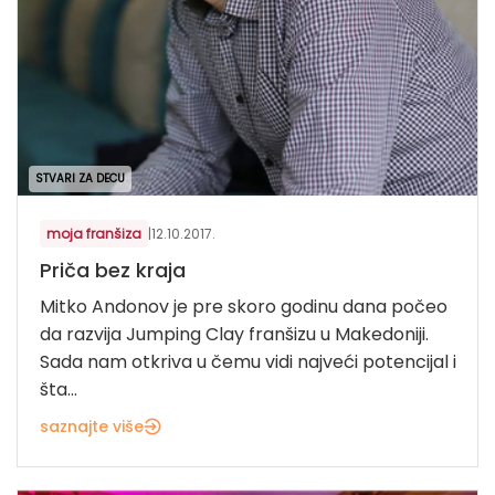
STVARI ZA DECU
moja franšiza
|
12.10.2017.
Priča bez kraja
Mitko Andonov je pre skoro godinu dana počeo
da razvija Jumping Clay franšizu u Makedoniji.
Sada nam otkriva u čemu vidi najveći potencijal i
šta...
saznajte više