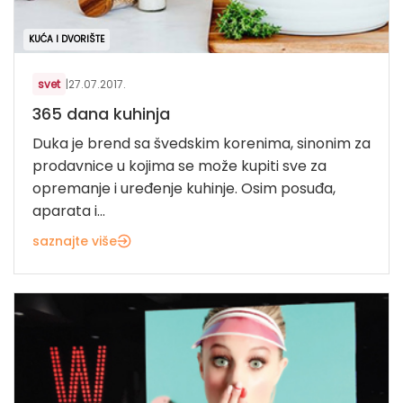
KUĆA I DVORIŠTE
svet
|
27.07.2017.
365 dana kuhinja
Duka je brend sa švedskim korenima, sinonim za
prodavnice u kojima se može kupiti sve za
opremanje i uređenje kuhinje. Osim posuđa,
aparata i...
saznajte više