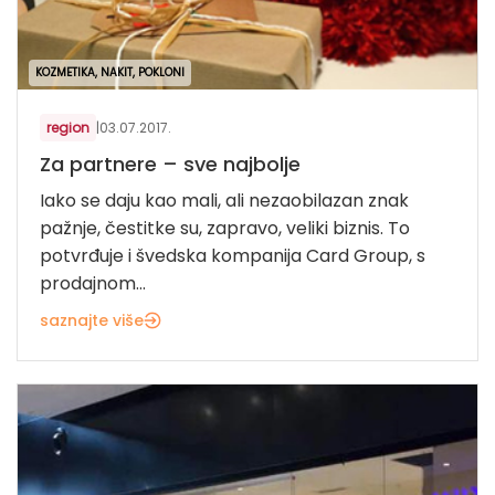
KOZMETIKA, NAKIT, POKLONI
region
|
03.07.2017.
Za partnere – sve najbolje
Iako se daju kao mali, ali nezaobilazan znak
pažnje, čestitke su, zapravo, veliki biznis. To
potvrđuje i švedska kompanija Card Group, s
prodajnom...
saznajte više