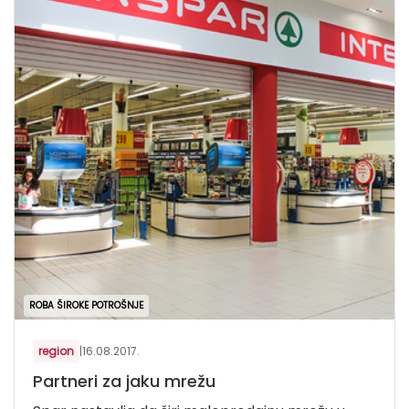
ROBA ŠIROKE POTROŠNJE
region
|
16.08.2017.
Partneri za jaku mrežu