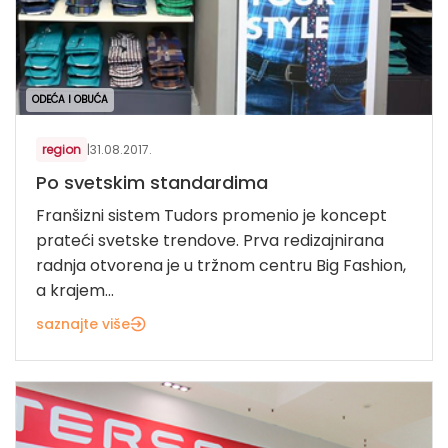
ODEĆA I OBUĆA
region
|
31.08.2017.
Po svetskim standardima
Franšizni sistem Tudors promenio je koncept
prateći svetske trendove. Prva redizajnirana
radnja otvorena je u tržnom centru Big Fashion,
a krajem...
saznajte više