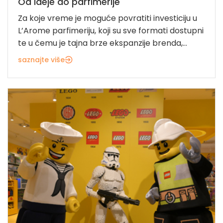
Od ideje do parfimerije
Za koje vreme je moguće povratiti investiciju u
L’Arome parfimeriju, koji su sve formati dostupni
te u čemu je tajna brze ekspanzije brenda,...
saznajte više