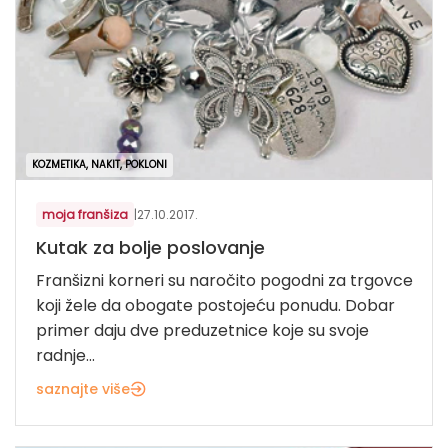
KOZMETIKA, NAKIT, POKLONI
moja franšiza
|
27.10.2017.
Kutak za bolje poslovanje
Franšizni korneri su naročito pogodni za trgovce
koji žele da obogate postojeću ponudu. Dobar
primer daju dve preduzetnice koje su svoje
radnje...
saznajte više