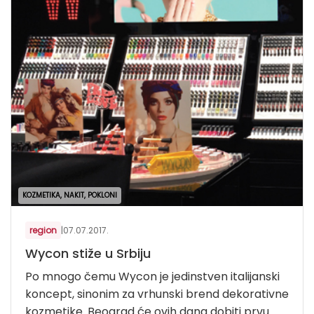
KOZMETIKA, NAKIT, POKLONI
region
|
07.07.2017.
Wycon stiže u Srbiju
Po mnogo čemu Wycon je jedinstven italijanski
koncept, sinonim za vrhunski brend dekorativne
kozmetike. Beograd će ovih dana dobiti prvu