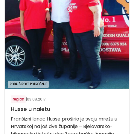
ROBA ŠIROKE POTROŠNJE
region
|
03.08.2017.
Husse u naletu
Franšizni lanac Husse proširio je svoju mrežu u
Hrvatskoj na još dve županije – Bjelovarsko-
bilogorsku i istočni deo Zagrebačke županije.