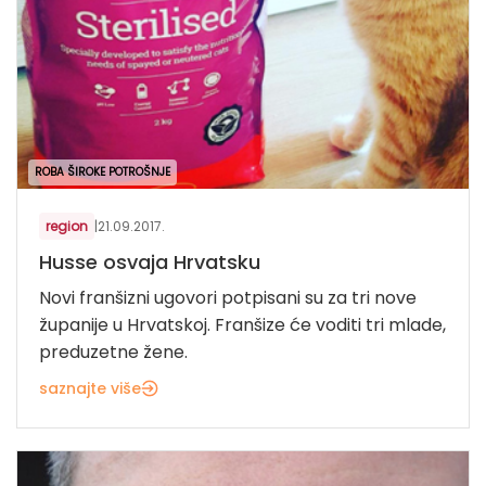
ROBA ŠIROKE POTROŠNJE
region
|
21.09.2017.
Husse osvaja Hrvatsku
Novi franšizni ugovori potpisani su za tri nove
županije u Hrvatskoj. Franšize će voditi tri mlade,
preduzetne žene.
saznajte više