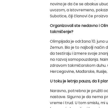
novina je da će se abakus ubud
uvozom, a istovremeno, pokaz
Subotice, čiji članovi će proizv
Organizovali ste nedavno i Olimp
takmičenje?
Olimpijada je održana 10. juna u
Zemun. Bio je to najbolji način 
da testiraju i izmere svoje zna
na razvoj samopouzdanja. Naime, 
zdravom takmičarskom duhu. Osim
Hercegovine, Mađarske, Rusije, a
U toku je letnja pauza, da li p
Naravno, potrebno je pružiti od
nastave. Sigurno je da nema pr
vreme i trud. U tom smislu, mi 