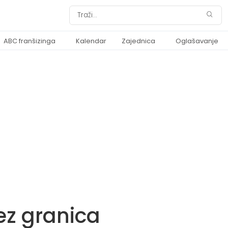
ABC franšizinga
Kalendar
Zajednica
Oglašavanje
ez granica