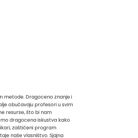
ban metode. Dragoceno znanje i
alje obučavaju profesori u svim
ne resurse, što bi nam
i smo dragocena iskustva kako
ikari, zaštićeni program
je naše vlasništvo. Sjajna