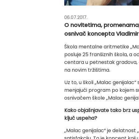
06.07.2017.
O novitetima, promenama, a
osnivač koncepta Vladimir
Škola mentalne aritmetike „Mala
posluje 25 franšiznih škola, a o
centara u petnestak gradova, a
na novim tržištima.
Uz to, u školi „Malac genijalac
menjajući program po kojem su 
osnivačem škole „Malac genijal
Kako objašnjavate tako brz usp
ključ uspeha?
„Malac genijalac“ je delatnost „
satisfakciju. To je koncept koj