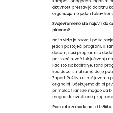
kampovi obogaćeni laganim edu
aktivnost prestavlja dobitnu k
organizujemo jedan takav konc
Svojevremeno ste najavili da će
planom?
Naša vizija je razvoj i pozicira
jedan postojeći program, ili s
decom, naši programi se dodatn
postojećih, već i uključivanju
kao što su: kodiranje, rano pro
kod dece, smatramo da je potrebn
Zapad. Pažljivo osmišljavamo 
originalni. Očekujemo da bi prv
primalac franšize mogao da b
mogao da uvrsti one programe 
Poslujete za sada na tri tržišta