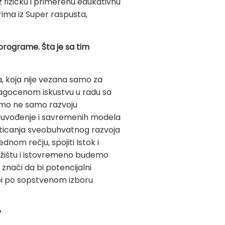
fizičku i primerenu edukativnu
ima iz Super raspusta,
programe. Šta je sa tim
na, koja nije vezana samo za
dragocenom iskustvu u radu sa
jemo ne samo razvoju
je uvođenje i savremenih modela
odsticanja sveobuhvatnog razvoja
dnom rečju, spojiti Istok i
ržištu i istovremeno budemo
znači da bi potencijalni
bi po sopstvenom izboru
?