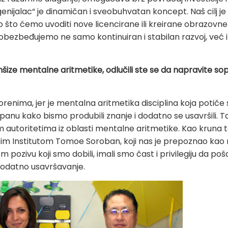
enijalac“ je dinamičan i sveobuhvatan koncept. Naš cilj j
 što ćemo uvoditi nove licencirane ili kreirane obrazovne
obezbeđujemo ne samo kontinuiran i stabilan razvoj, već i
anšize mentalne aritmetike, odlučili ste se da napravite so
enima, jer je mentalna aritmetika disciplina koja potiče 
nu kako bismo produbili znanje i dodatno se usavršili. Ta
autoritetima iz oblasti mentalne aritmetike. Kao kruna t
kim Institutom Tomoe Soroban, koji nas je prepoznao kao
 pozivu koji smo dobili, imali smo čast i privilegiju da p
dodatno usavršavanje.