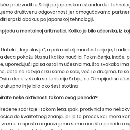
uće proizvoditi u Srbiji po japanskom standardu i tehnolog
ujemo društvenu odgovornost jer omogućavamo partnerst
oditi srpski abakus po japanskoj tehnologiji.
ijadu u mentalnoj aritmetici. Koliko je bilo učesnika, iz ko
 Hotelu „Jugoslavija“, a pokrovitelj manifestacije je, tradic
da deca pokažu šta su i koliko naučila. Takmičenja, inače, p
nje, upoređujući ga sa ostalim učesnicima, što svakako ima
dete ne razvija sliku samo o sebi, već i o drugima, te se uči
 dece iz škola sa teritorije Srbije, na Olimpijadi su učes
 ukupno ih je bilo oko šest stotina.
lanirate neke aktivnosti tokom ovog perioda?
ređene sadržaje i tokom leta. Ipak, protivnici smo nekakvih
ečica do kvalitetnog znanja, jer je to proces koji mora ko
u vreme raspusta organizujemo samo ono što periodu raspusta