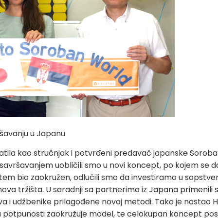
ršavanju u Japanu
vratila kao stručnjak i potvrđeni predavač japanske Soro
usavršavanjem uobličili smo u novi koncept, po kojem se d
tem bio zaokružen, odlučili smo da investiramo u sopstve
ova tržišta. U saradnji sa partnerima iz Japana primenil
va i udžbenike prilagođene novoj metodi. Tako je nastao H
 potpunosti zaokružuje model, te celokupan koncept posta