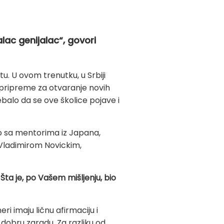
lac genijalac“, govori
u. U ovom trenutku, u Srbiji
ku pripreme za otvaranje novih
balo da se ove školice pojave i
tvo sa mentorima iz Japana,
 Vladimirom Novickim,
ta je, po Vašem mišljenju, bio
ri imaju ličnu afirmaciju i
 dobru zaradu. Za razliku od