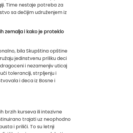
iji. Time nestaje potreba za
vo sa dečijim udruženjem iz
jih zemalja i kako je proteklo
ionalno, bila Skupština opštine
ružaju jedinstvenu priliku deci
 dragoceni i nezamenjiv uticaj
 toleranciji, strpljenju i
tvovala i deca iz Bosne i
 brzih kurseva ili intezivne
ntinuirano trajati uz neophodno
 i priliči. To su letnji