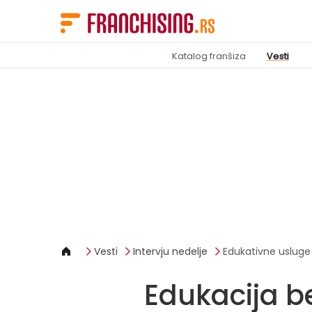
Cookies management panel
Katalog franšiza
Vesti
Vesti
Intervju nedelje
Edukativne usluge
Edukacija b