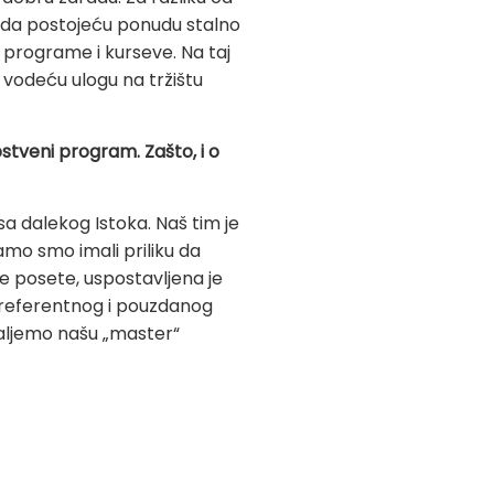
e da postojeću ponudu stalno
 programe i kurseve. Na taj
 vodeću ulogu na tržištu
pstveni program. Zašto, i o
sa dalekog Istoka. Naš tim je
mo smo imali priliku da
e posete, uspostavljena je
 referentnog i pouzdanog
ošaljemo našu „master“