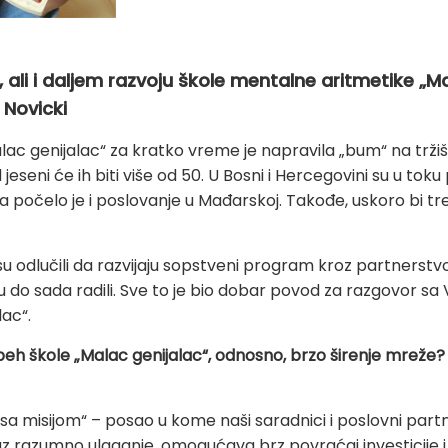
li i daljem razvoju škole mentalne aritmetike „Ma
 Novicki
c genijalac“ za kratko vreme je napravila „bum“ na tržišt
d jeseni će ih biti više od 50. U Bosni i Hercegovini su u to
 počelo je i poslovanje u Mađarskoj. Takođe, uskoro bi tre
“ su odlučili da razvijaju sopstveni program kroz partners
do sada radili. Sve to je bio dobar povod za razgovor sa
ac“.
eh škole „Malac genijalac“, odnosno, brzo širenje mreže? Š
sa misijom“ – posao u kome naši saradnici i poslovni partne
i uz razumno ulaganje, omogućava brz povraćaj investicije i