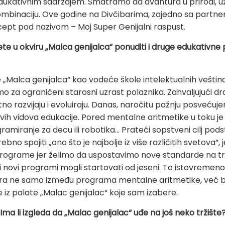
kativnim sadržajem. Smatramo da avantura u prirodi, uz 
ombinaciju. Ove godine na Divčibarima, zajedno sa partner
ept pod nazivom – Moj Super Genijalni raspust.
te u okviru „Malca genijalca“ ponuditi i druge edukativne 
nje „Malca genijalca“ kao vodeće škole intelektualnih vešti
amo za ograničeni starosni uzrast polaznika. Zahvaljujući 
o razvijaju i evoluiraju. Danas, naročitu pažnju posveću
 novih vidova edukacije. Pored mentalne aritmetike u toku 
gramiranje za decu ili robotika... Prateći sopstveni cilj p
o spojiti „ono što je najbolje iz više različitih svetova“, je
programe jer želimo da uspostavimo nove standarde na t
i novi programi mogli startovati od jeseni. To istovremeno 
ira ne samo između programa mentalne aritmetike, već 
iz palate „Malac genijalac“ koje sam izabere.
. Ima li izgleda da „Malac genijalac“ uđe na još neko tržište