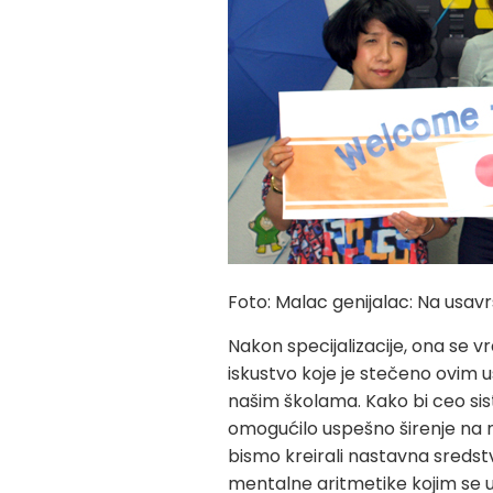
Foto: Malac genijalac: Na usav
Nakon specijalizacije, ona se 
iskustvo koje je stečeno ovim 
našim školama. Kako bi ceo sis
omogućilo uspešno širenje na n
bismo kreirali nastavna sredst
mentalne aritmetike kojim se u