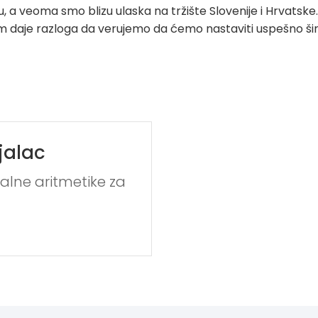
, a veoma smo blizu ulaska na tržište Slovenije i Hrvats
nam daje razloga da verujemo da ćemo nastaviti uspešno ši
jalac
lne aritmetike za