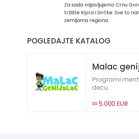
Za sada najavljujemo Crnu Goru
tržište Kipra i Grčke. Sve to 
zemljama regiona.
POGLEDAJTE KATALOG
Malac geni
Programi menta
decu
5.000 EUR