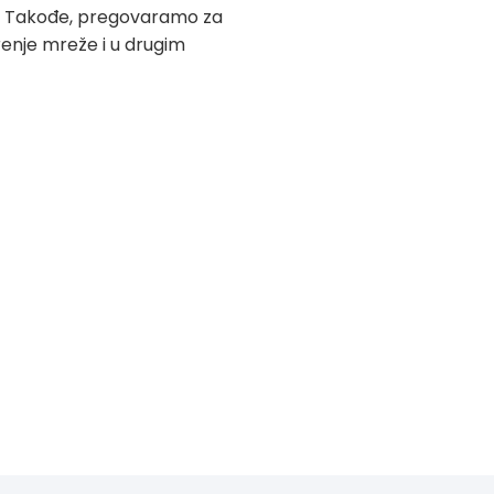
ke. Takođe, pregovaramo za
renje mreže i u drugim