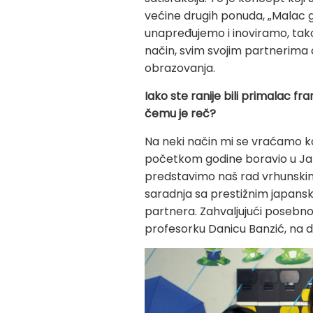
većine drugih ponuda, „Malac g
unapređujemo i inoviramo, tako
način, svim svojim partnerima 
obrazovanja.
Iako ste ranije bili primalac fr
čemu je reč?
Na neki način mi se vraćamo kor
početkom godine boravio u Japa
predstavimo naš rad vrhunskim 
saradnja sa prestižnim japans
partnera. Zahvaljujući posebnom
profesorku Danicu Banzić, na 