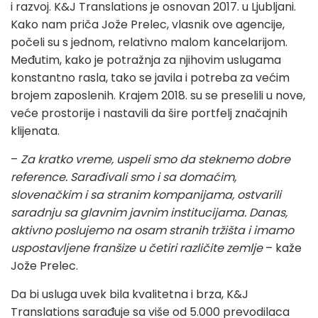
i razvoj. K&J Translations je osnovan 2017. u Ljubljani.
Kako nam priča Jože Prelec, vlasnik ove agencije,
počeli su s jednom, relativno malom kancelarijom.
Međutim, kako je potražnja za njihovim uslugama
konstantno rasla, tako se javila i potreba za većim
brojem zaposlenih. Krajem 2018. su se preselili u nove,
veće prostorije i nastavili da šire portfelj značajnih
klijenata.
–
Za kratko vreme, uspeli smo da steknemo dobre
reference. Sarađivali smo i sa domaćim,
slovenačkim i sa stranim kompanijama, ostvarili
saradnju sa glavnim javnim institucijama. Danas,
aktivno poslujemo na osam stranih tržišta i imamo
uspostavljene franšize u četiri različite zemlje
– kaže
Jože Prelec.
Da bi usluga uvek bila kvalitetna i brza, K&J
Translations sarađuje sa više od 5.000 prevodilaca