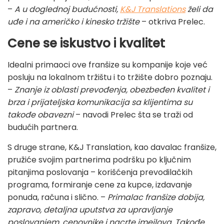
–
A u doglednoj budućnosti,
K&J Translations
želi da
uđe i na američko i kinesko tržište
– otkriva Prelec.
Cene se iskustvo i kvalitet
Idealni primaoci ove franšize su kompanije koje već
posluju na lokalnom tržištu i to tržište dobro poznaju.
–
Znanje iz oblasti prevođenja, obezbeđen kvalitet i
brza i prijateljska komunikacija sa klijentima su
takođe obavezni
– navodi Prelec šta se traži od
budućih partnera.
S druge strane, K&J Translation, kao davalac franšize,
pružiće svojim partnerima podršku po ključnim
pitanjima poslovanja – korišćenja prevodilačkih
programa, formiranje cene za kupce, izdavanje
ponuda, računa i slično. –
Primalac franšize dobija,
zapravo, detaljna uputstva za upravljanje
poslovanjem, cenovnike i nacrte imejlova. Takođe,