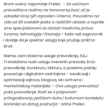
širom sveta, napominje Prelec.
– Sa većinom
prevodilaca radimo na honorarnoj bazi, ali je
određen broj njih zaposlen i interno. Prevodimo na
više od 85 svetskih jezika iz različitih oblasti, a najviše
smo specijalizovani za oblasti medicine, prava,
turizma, tehnologije i finansija
– kaže naš sagovornik
i dodaje da je spektar usluga koje pružaju prilično
širok.
Naime, osim klasične usluge prevođenja, K&J
Translations nudi i uslugu overenih prevoda, brzo
prevođenje, korekturu i lekturu, a posebnu pažnju
posvećuje i digitalnim sadržajima – lokalicaziji i
optimizaciji sajtova, blogova, ali i softvera i
marketinškog materijala. –
Ova usluga prevazilazi
puko prevođenje. Radi se o potpunom
prilagođavanju jezičkom duhu i kulturnom kontekstu
korisnika sa datog područja
– ističe Prelec.