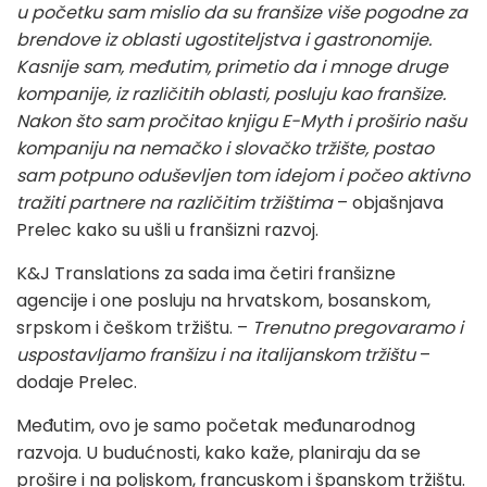
u početku sam mislio da su franšize više pogodne za
brendove iz oblasti ugostiteljstva i gastronomije.
Kasnije sam, međutim, primetio da i mnoge druge
kompanije, iz različitih oblasti, posluju kao franšize.
Nakon što sam pročitao knjigu E-Myth i proširio našu
kompaniju na nemačko i slovačko tržište, postao
sam potpuno oduševljen tom idejom i počeo aktivno
tražiti partnere na različitim tržištima
– objašnjava
Prelec kako su ušli u franšizni razvoj.
K&J Translations za sada ima četiri franšizne
agencije i one posluju na hrvatskom, bosanskom,
srpskom i češkom tržištu. –
Trenutno pregovaramo i
uspostavljamo franšizu i na italijanskom tržištu
–
dodaje Prelec.
Međutim, ovo je samo početak međunarodnog
razvoja. U budućnosti, kako kaže, planiraju da se
prošire i na poljskom, francuskom i španskom tržištu.