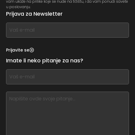
vam ukaže na prilike koje se nude na tržištu, i da vam ponudi savete
u poslovanju.
Prijava za Newsletter
If
you
see
this,
Prijavite se
leave
Imate li neko pitanje za nas?
this
form
If
field
you
blank
see
this,
leave
this
form
field
blank