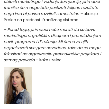
oblasti marketinga i vođenja kompanije, primaoci
franšize će mnogo brže postizati željene rezultate
nego kad bi posao razvijali samostalno –
ukazuje
Prelec na prednosti franšiznog sistema.
– Pored toga, primaoci neće morati da se bave
marketingom, grafičkim dizajnom i pronalaženjem
novih programa i IT rešenja. Mi ćemo za njih
organizovati sve gore navedeno, tako da se mogu
fokusirati na organizaciju prevodilačkih projekata i
samog prevoda
– kaže Prelec.