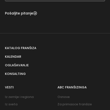
Pošaljite pitanje
KATALOG FRANŠIZA
KALENDAR
OGLAŠAVANJE
KONSALTING
VESTI
ABC FRANŠIZINGA
Iz zemlje i regiona
Osnove
Iz sveta
Za primaoce franšize