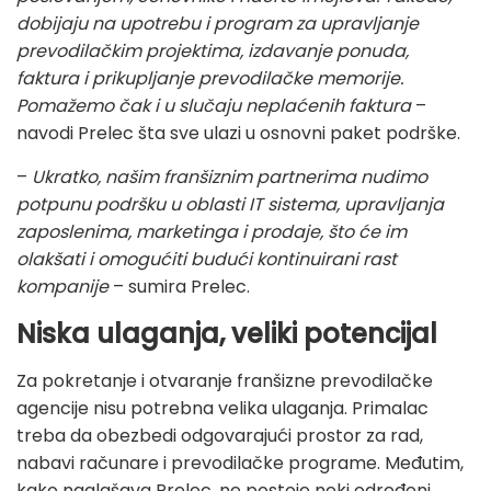
dobijaju na upotrebu i program za upravljanje
prevodilačkim projektima, izdavanje ponuda,
faktura i prikupljanje prevodilačke memorije.
Pomažemo čak i u slučaju neplaćenih faktura
–
navodi Prelec šta sve ulazi u osnovni paket podrške.
–
Ukratko, našim franšiznim partnerima nudimo
potpunu podršku u oblasti IT sistema, upravljanja
zaposlenima, marketinga i prodaje, što će im
olakšati i omogućiti budući kontinuirani rast
kompanije
– sumira Prelec.
Niska ulaganja, veliki potencijal
Za pokretanje i otvaranje franšizne prevodilačke
agencije nisu potrebna velika ulaganja. Primalac
treba da obezbedi odgovarajući prostor za rad,
nabavi računare i prevodilačke programe. Međutim,
kako naglašava Prelec, ne postoje neki određeni