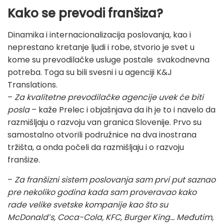
Kako se prevodi franšiza?
Dinamika i internacionalizacija poslovanja, kao i
neprestano kretanje ljudi i robe, stvorio je svet u
kome su prevodilačke usluge postale svakodnevna
potreba. Toga su bili svesni i u agenciji K&J
Translations.
–
Za kvalitetne prevodilačke agencije uvek će biti
posla
– kaže Prelec i objašnjava da ih je to i navelo da
razmišljaju o razvoju van granica Slovenije. Prvo su
samostalno otvorili podružnice na dva inostrana
tržišta, a onda počeli da razmišljaju i o razvoju
franšize.
–
Za franšizni sistem poslovanja sam prvi put saznao
pre nekoliko godina kada sam proveravao kako
rade velike svetske kompanije kao što su
McDonald’s, Coca-Cola, KFC, Burger King... Međutim,