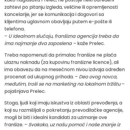
zahtevi po pitanju izgleda, veličine ili opremljenosti
kancelarije, jer se komunikacija i dogovori sa
klijentima uglavnom obavljaju putem e-pošte ili
telefona.
–
U idealnom slučaju, franšizna agencija treba da
ima najmanje dva zaposlena –
kaže Prelec.
Treba napomenuti da primalac franšize ne plaća
ulaznu naknadu (za kupovinu franšizne licence), ali
ima obavezu da na mesečnom nivou izdvaja određen
procenat od ukupnog prihoda. –
Deo ovog novca,
međutim, troši se na marketing na lokalnom tržištu
–
pojašnjava Prelec.
Stoga, ljudi koji imaju iskustva iz oblasti prevođenja, a
koji su razmišljali o pokretanju prevodilačke agencije,
mogli bi biti i idealni kandidati za uzimanje ove
franšize. –
Svakako, uz našu pomoć i naše znanje iz