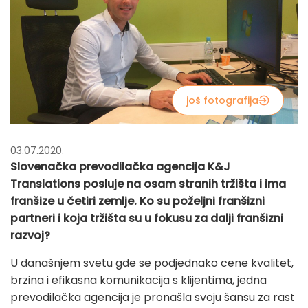
još fotografija
03.07.2020.
Slovenačka prevodilačka agencija K&J
Translations posluje na osam stranih tržišta i ima
franšize u četiri zemlje. Ko su poželjni franšizni
partneri i koja tržišta su u fokusu za dalji franšizni
razvoj?
U današnjem svetu gde se podjednako cene kvalitet,
brzina i efikasna komunikacija s klijentima, jedna
prevodilačka agencija je pronašla svoju šansu za rast