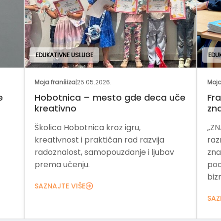
EDUKATIVNE USLUGE
EDU
Moja franšiza
|
25.05.2026.
Moja
e
Hobotnica – mesto gde deca uče
Fra
kreativno
zn
Školica Hobotnica kroz igru,
„ZN
kreativnost i praktičan rad razvija
raz
radoznalost, samopouzdanje i ljubav
zna
prema učenju.
pod
bizn
SAZNAJTE VIŠE
SAZ