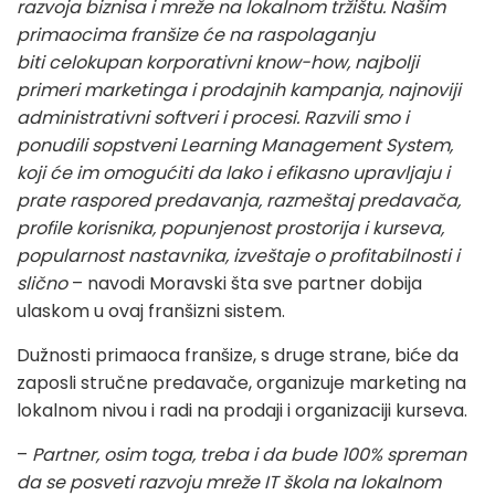
razvoja biznisa i mreže na lokalnom tržištu. Našim
primaocima franšize će na raspolaganju
biti celokupan korporativni know-how, najbolji
primeri marketinga i prodajnih kampanja, najnoviji
administrativni softveri i procesi. Razvili smo i
ponudili sopstveni Learning Management System,
koji će im omogućiti da lako i efikasno upravljaju i
prate raspored predavanja, razmeštaj predavača,
profile korisnika, popunjenost prostorija i kurseva,
popularnost nastavnika, izveštaje o profitabilnosti i
slično
– navodi Moravski šta sve partner dobija
ulaskom u ovaj franšizni sistem.
Dužnosti primaoca franšize, s druge strane, biće da
zaposli stručne predavače, organizuje marketing na
lokalnom nivou i radi na prodaji i organizaciji kurseva.
–
Partner, osim toga, treba i da bude 100% spreman
da se posveti razvoju mreže IT škola na lokalnom