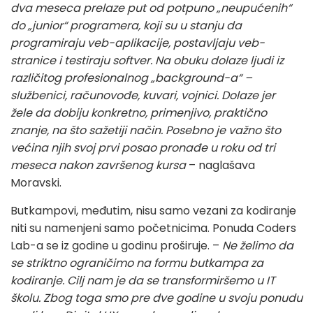
dva meseca prelaze put od potpuno „neupućenih“
do „junior“ programera, koji su u stanju da
programiraju veb-aplikacije, postavljaju veb-
stranice i testiraju softver. Na obuku dolaze ljudi iz
različitog profesionalnog „background-a“ –
službenici, računovođe, kuvari, vojnici. Dolaze jer
žele da dobiju konkretno, primenjivo, praktično
znanje, na što sažetiji način. Posebno je važno što
većina njih svoj prvi posao pronađe u roku od tri
meseca nakon završenog kursa
– naglašava
Moravski.
Butkampovi, međutim, nisu samo vezani za kodiranje
niti su namenjeni samo početnicima. Ponuda Coders
Lab-a se iz godine u godinu proširuje. –
Ne želimo da
se striktno ograničimo na formu butkampa za
kodiranje. Cilj nam je da se transformiršemo u IT
školu. Zbog toga smo pre dve godine u svoju ponudu