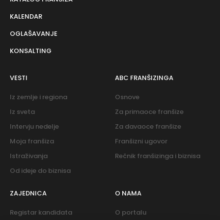
KALENDAR
OGLAŠAVANJE
KONSALTING
VESTI
ABC FRANŠIZINGA
Iz zemlje i regiona
Osnove
Iz sveta
Za primaoce franšize
Intervju nedelje
Za davaoce franšize
Moja franšiza
Franšizni ugovor
Istraživanja
Rečnik franšizinga i biznisa
Od ideje do biznisa
ZAJEDNICA
O NAMA
Registar kandidata
O portalu