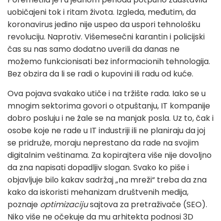
uobičajeni tok i ritam života. Izgleda, međutim, da
koronavirus jedino nije uspeo da uspori tehnološku
revoluciju. Naprotiv. Višemesečni karantin i policijski
čas su nas samo dodatno uverili da danas ne
možemo funkcionisati bez informacionih tehnologija.
Bez obzira da li se radi o kupovini ili radu od kuće.
Ova pojava svakako utiče i na tržište rada. Iako se u
mnogim sektorima govori o otpuštanju, IT kompanije
dobro posluju i ne žale se na manjak posla. Uz to, čak i
osobe koje ne rade u IT industriji ili ne planiraju da joj
se pridruže, moraju neprestano da rade na svojim
digitalnim veštinama. Za kopirajtera više nije dovoljno
da zna napisati dopadljiv slogan. Svako ko piše i
objavljuje bilo kakav sadržaj „na mreži“ treba da zna
kako da iskoristi mehanizam društvenih medija,
poznaje
optimizaciju
sajtova za pretraživače (SEO).
Niko više ne očekuje da mu arhitekta podnosi 3D