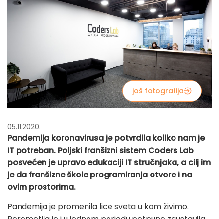
još fotografija
05.11.2020.
Pandemija koronavirusa je potvrdila koliko nam je
IT potreban. Poljski franšizni sistem Coders Lab
posvećen je upravo edukaciji IT stručnjaka, a cilj im
je da franšizne škole programiranja otvore i na
ovim prostorima.
Pandemija je promenila lice sveta u kom živimo.
Poremetila je i u jednom periodu potpuno zaustavila