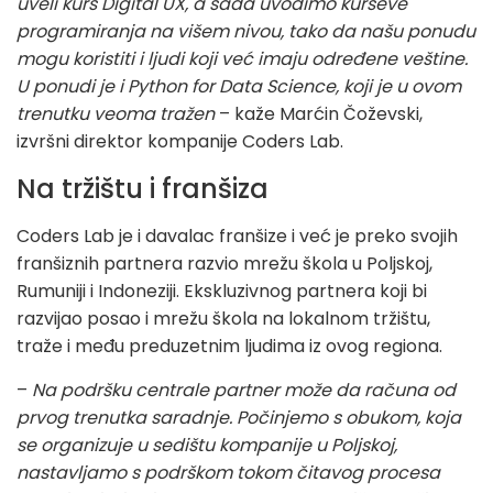
uveli kurs Digital UX, a sada uvodimo kurseve
programiranja na višem nivou, tako da našu ponudu
mogu koristiti i ljudi koji već imaju određene veštine.
U ponudi je i Python for Data Science, koji je u ovom
trenutku veoma tražen
– kaže Marćin Čoževski,
izvršni direktor kompanije Coders Lab.
Na tržištu i franšiza
Coders Lab je i davalac franšize i već je preko svojih
franšiznih partnera razvio mrežu škola u Poljskoj,
Rumuniji i Indoneziji. Ekskluzivnog partnera koji bi
razvijao posao i mrežu škola na lokalnom tržištu,
traže i među preduzetnim ljudima iz ovog regiona.
–
Na podršku centrale partner može da računa od
prvog trenutka saradnje. Počinjemo s obukom, koja
se organizuje u sedištu kompanije u Poljskoj,
nastavljamo s podrškom tokom čitavog procesa