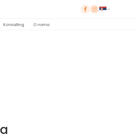
Konsalting
O nama
za