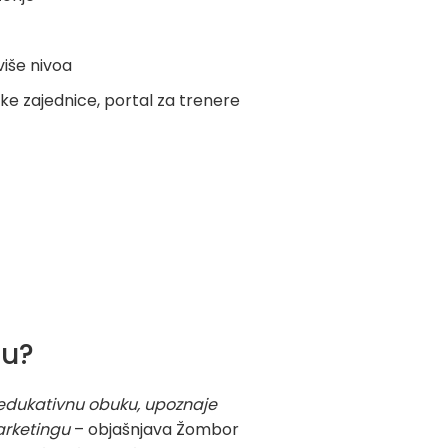
više nivoa
ke zajednice, portal za trenere
ju?
 edukativnu obuku, upoznaje
arketingu
– objašnjava Žombor