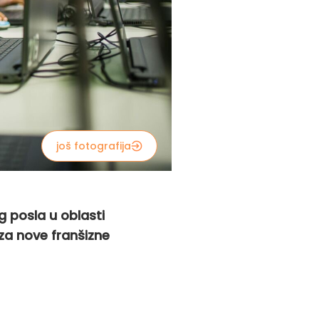
još fotografija
g posla u oblasti
 za nove franšizne