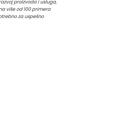
azvoj proizvoda i usluga,
na više od 100 primera
potrebno za uspešno