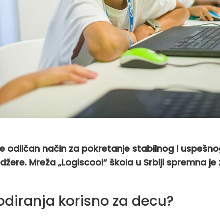
je odličan način za pokretanje stabilnog i uspešno
džere. Mreža „Logiscool“ škola u Srbiji spremna je
odiranja korisno za decu?