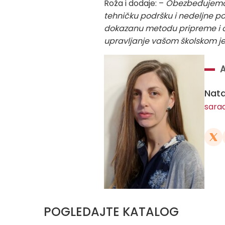
Roža i dodaje: –
Obezbeđujemo k
tehničku podršku i nedeljne po
dokazanu metodu pripreme i ob
upravljanje vašom školskom j
Nata
sara
POGLEDAJTE KATALOG