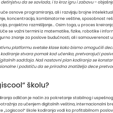
detinjstvu da se savlada, i to kroz igru i zabavu
– objašnj
uče osnove programiranja, ali i razvijaju brojne intelektual
janje, koncentracija, kombinatorne veštine, sposobnost re
ja, projektno razmišljanje... Osim toga, u proces kreiranja u
Uče se važni termini iz matematike, fizike, robotike i infor
gurno znanje za poslove budućnosti, ali i samouverenost u
ativnu platformu svetske klase kako bismo omogućili dec
 kodiranje stvara pomak kod učenika, pretvarajući pasivn
gitalnih sadržaja. Naš nastavni plan kodiranja se konstant
esionalne i podstiču da se prirodna znatiželja dece pretvor
giscool“ školu?
iranja odličan je način za pokretanje stabilnog i uspešno
potražnja za učenjem digitalnih veština, internacionalni br
ze „Logiscool“ škole kodiranja vodi ka profitabilnom pos