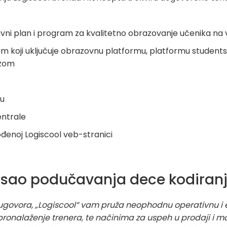
avni plan i program za kvalitetno obrazovanje učenika na 
tem koji uključuje obrazovnu platformu, platformu students
izom
ku
entrale
đenoj Logiscool veb-stranici
osao podučavanja dece kodiran
ugovora, „Logiscool“ vam pruža neophodnu operativnu i
ronalaženje trenera, te načinima za uspeh u prodaji i m