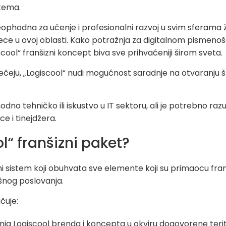
stema.
phodna za učenje i profesionalni razvoj u svim sferama živo
ce u ovoj oblasti. Kako potražnja za digitalnom pismenošć
cool“ franšizni koncept biva sve prihvaćeniji širom sveta.
 Bečeju, „Logiscool“ nudi mogućnost saradnje na otvaranju š
no tehničko ili iskustvo u IT sektoru, ali je potrebno razu
e i tinejdžera.
ol“ franšizni paket?
eni sistem koji obuhvata sve elemente koji su primaocu fra
šnog poslovanja.
čuje:
nja Logiscool brenda i koncepta u okviru dogovorene terit