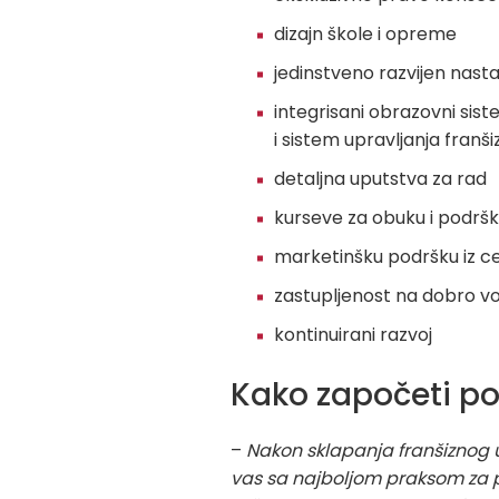
dizajn škole i opreme
jedinstveno razvijen nast
integrisani obrazovni sis
i sistem upravljanja franš
detaljna uputstva za rad
kurseve za obuku i podrš
marketinšku podršku iz c
zastupljenost na dobro vo
kontinuirani razvoj
Kako započeti p
–
Nakon sklapanja franšiznog 
vas sa najboljom praksom za p