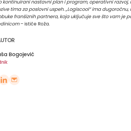
ontinuirani nastavni plan i program, operativni razvoj, r
zive tima za poslovni uspeh. „Logiscool“ ima dugoročnu, 
uke franšiznih partnera, koja uključuje sve što vam je 
edinicom
– ističe Roža.
AUTOR
ša Bogojević
dnik