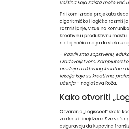
veština koja zaista može već u 
Prilikom izrade projekata deca 
algoritmičko i logičko razmišl
razmišljanje, vizuelna komunikaci
kreativnu i produktivnu maštu. 
na taj način mogu da steknu si
–
Razvili smo sopstvenu, eduk
i zadovoljstvom. Kompjutersko
uređaja u aktivnog kreatora di
lekcija koje su kreativne, prof
učenja
– naglašava Roža.
Kako otvoriti „Lo
Otvaranje „Logiscool“ škole kod
za decu i tinejdžere. Sve veća 
osiguravaju da kupovina franši