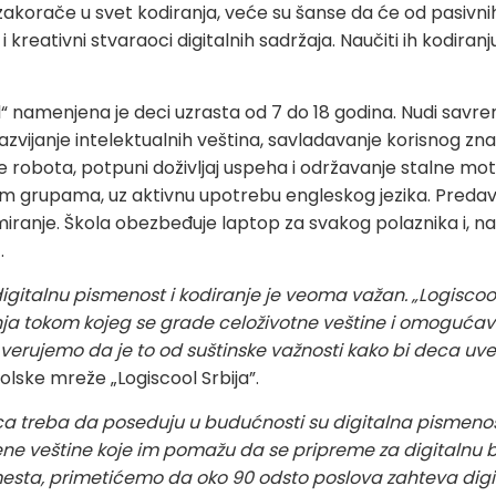
zakorače u svet kodiranja, veće su šanse da će od pasiv
 kreativni stvaraoci digitalnih sadržaja. Naučiti ih kodiran
l“ namenjena je deci uzrasta od 7 do 18 godina. Nudi sav
zvijanje intelektualnih veština, savladavanje korisnog zna
je robota, potpuni doživljaj uspeha i održavanje stalne moti
m grupama, uz aktivnu upotrebu engleskog jezika. Predavač
miranje. Škola obezbeđuje laptop za svakog polaznika i, na 
.
gitalnu pismenost i kodiranje je veoma važan. „Logiscool
nja tokom kojeg se grade celoživotne veštine i omoguća
i verujemo da je to od suštinske važnosti kako bi deca uv
olske mreže „Logiscool Srbija”.
eca treba da poseduju u budućnosti su digitalna pismenos
ocene veštine koje im pomažu da se pripreme za digitalnu
ta, primetićemo da oko 90 odsto poslova zahteva digita