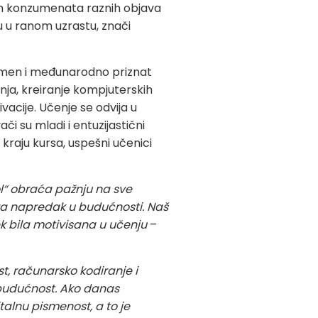
nih konzumenata raznih objava
ju u ranom uzrastu, znači
remen i međunarodno priznat
nja, kreiranje kompjuterskih
vacije. Učenje se odvija u
i su mladi i entuzijastični
kraju kursa, uspešni učenici
“ obraća pažnju na sve
va napredak u budućnosti. Naš
ek bila motivisana u učenju
–
t, računarsko kodiranje i
 budućnost. Ako danas
lnu pismenost, a to je