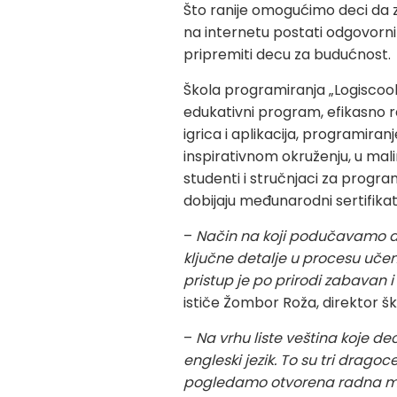
Što ranije omogućimo deci da 
na internetu postati odgovorni i
pripremiti decu za budućnost.
Škola programiranja „Logiscoo
edukativni program, efikasno ra
igrica i aplikacija, programiran
inspirativnom okruženju, u mali
studenti i stručnjaci za progra
dobijaju međunarodni sertifikat
–
Način na koji podučavamo di
ključne detalje u procesu uče
pristup je po prirodi zabavan 
ističe Žombor Roža, direktor šk
–
Na vrhu liste veština koje d
engleski jezik. To su tri drag
pogledamo otvorena radna mes