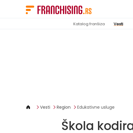
Cookies management panel
Katalog franšiza
Vesti
Vesti
Region
Edukativne usluge
Škola kodira