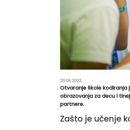
20.06.2022.
Otvaranje škole kodiranja 
obrazovanja za decu i tinej
partnere.
Zašto je učenje k