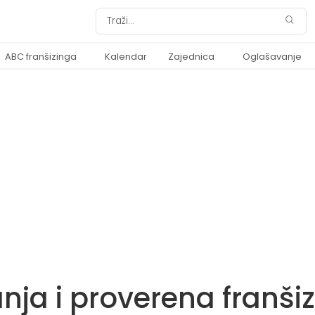
ABC franšizinga
Kalendar
Zajednica
Oglašavanje
nja i proverena franši