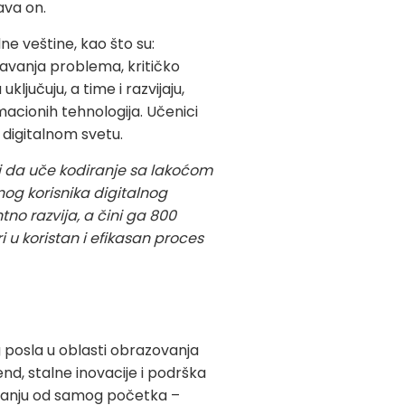
ava on.
ne veštine, kao što su:
šavanja problema, kritičko
ključuju, a time i razvijaju,
macionih tehnologija. Učenici
 digitalnom svetu.
i da uče kodiranje sa lakoćom
og korisnika digitalnog
no razvija, a čini ga 800
i u koristan i efikasan proces
g posla u oblasti obrazovanja
end, stalne inovacije i podrška
lovanju od samog početka –