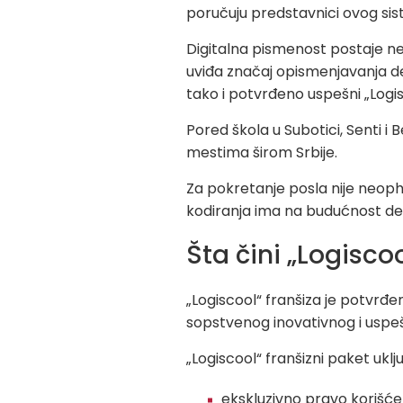
poručuju predstavnici ovog si
Digitalna pismenost postaje neo
uviđa značaj opismenjavanja de
tako i potvrđeno uspešni „Logis
Pored škola u Subotici, Senti i
mestima širom Srbije.
Za pokretanje posla nije neophod
kodiranja ima na budućnost dec
Šta čini „Logisco
„Logiscool“ franšiza je potvrđ
sopstvenog inovativnog i uspe
„Logiscool“ franšizni paket uklju
ekskluzivno pravo korišće