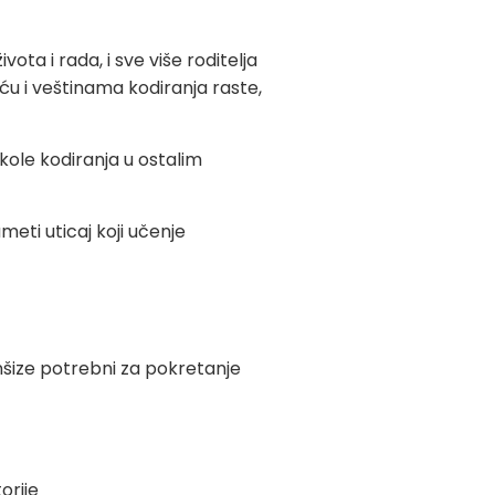
ta i rada, i sve više roditelja
u i veštinama kodiranja raste,
kole kodiranja u ostalim
meti uticaj koji učenje
nšize potrebni za pokretanje
orije