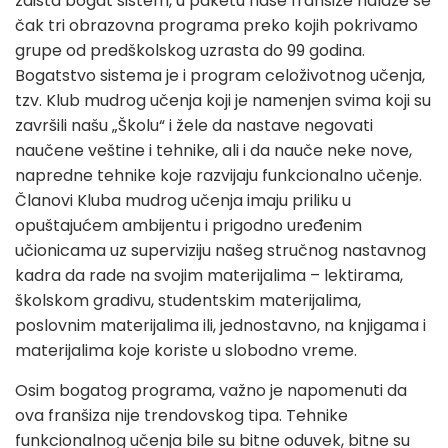
zaista bogat sistem, u paketu naše franšize nalaze se
čak tri obrazovna programa preko kojih pokrivamo
grupe od predškolskog uzrasta do 99 godina.
Bogatstvo sistema je i program celoživotnog učenja,
tzv. Klub mudrog učenja koji je namenjen svima koji su
završili našu „Školu“ i žele da nastave negovati
naučene veštine i tehnike, ali i da nauče neke nove,
napredne tehnike koje razvijaju funkcionalno učenje.
Članovi Kluba mudrog učenja imaju priliku u
opuštajućem ambijentu i prigodno uređenim
učionicama uz superviziju našeg stručnog nastavnog
kadra da rade na svojim materijalima – lektirama,
školskom gradivu, studentskim materijalima,
poslovnim materijalima ili, jednostavno, na knjigama i
materijalima koje koriste u slobodno vreme.
Osim bogatog programa, važno je napomenuti da
ova franšiza nije trendovskog tipa. Tehnike
funkcionalnog učenja bile su bitne oduvek, bitne su