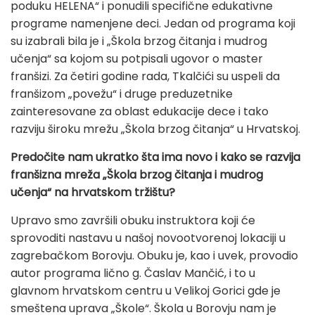
poduku HELENA“ i ponudili specifične edukativne
programe namenjene deci. Jedan od programa koji
su izabrali bila je i „Škola brzog čitanja i mudrog
učenja“ sa kojom su potpisali ugovor o master
franšizi. Za četiri godine rada, Tkalčići su uspeli da
franšizom „povežu“ i druge preduzetnike
zainteresovane za oblast edukacije dece i tako
razviju široku mrežu „Škola brzog čitanja“ u Hrvatskoj.
Predočite nam ukratko šta ima novo i kako se razvija
franšizna mreža „Škola brzog čitanja i mudrog
učenja“ na hrvatskom tržištu?
Upravo smo završili obuku instruktora koji će
sprovoditi nastavu u našoj novootvorenoj lokaciji u
zagrebačkom Borovju. Obuku je, kao i uvek, provodio
autor programa lično g. Časlav Mančić, i to u
glavnom hrvatskom centru u Velikoj Gorici gde je
smeštena uprava „Škole“. Škola u Borovju nam je