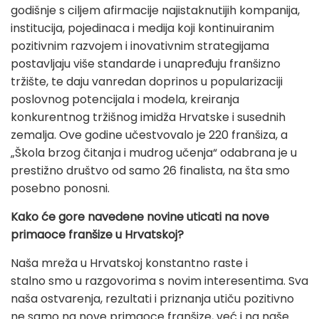
godišnje s ciljem afirmacije najistaknutijih kompanija,
institucija, pojedinaca i medija koji kontinuiranim
pozitivnim razvojem i inovativnim strategijama
postavljaju više standarde i unapređuju franšizno
tržište, te daju vanredan doprinos u popularizaciji
poslovnog potencijala i modela, kreiranja
konkurentnog tržišnog imidža Hrvatske i susednih
zemalja. Ove godine učestvovalo je 220 franšiza, a
„Škola brzog čitanja i mudrog učenja“ odabrana je u
prestižno društvo od samo 26 finalista, na šta smo
posebno ponosni.
Kako će gore navedene novine uticati na nove
primaoce franšize u Hrvatskoj?
Naša mreža u Hrvatskoj konstantno raste i
stalno smo u razgovorima s novim interesentima. Sva
naša ostvarenja, rezultati i priznanja utiču pozitivno
ne samo na nove primaoce franšize, već i na naše