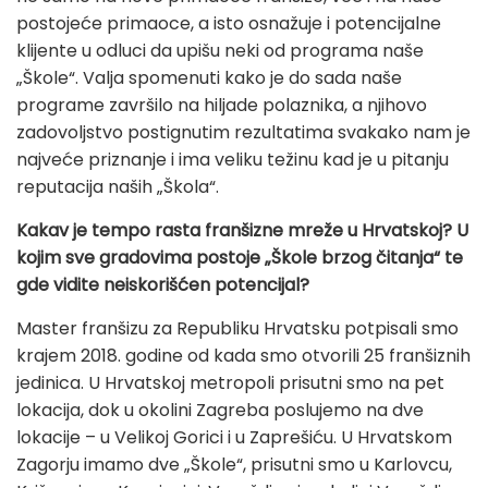
postojeće primaoce, a isto osnažuje i potencijalne
klijente u odluci da upišu neki od programa naše
„Škole“. Valja spomenuti kako je do sada naše
programe završilo na hiljade polaznika, a njihovo
zadovoljstvo postignutim rezultatima svakako nam je
najveće priznanje i ima veliku težinu kad je u pitanju
reputacija naših „Škola“.
Kakav je tempo rasta franšizne mreže u Hrvatskoj? U
kojim sve gradovima postoje „Škole brzog čitanja“ te
gde vidite neiskorišćen potencijal?
Master franšizu za Republiku Hrvatsku potpisali smo
krajem 2018. godine od kada smo otvorili 25 franšiznih
jedinica. U Hrvatskoj metropoli prisutni smo na pet
lokacija, dok u okolini Zagreba poslujemo na dve
lokacije – u Velikoj Gorici i u Zaprešiću. U Hrvatskom
Zagorju imamo dve „Škole“, prisutni smo u Karlovcu,