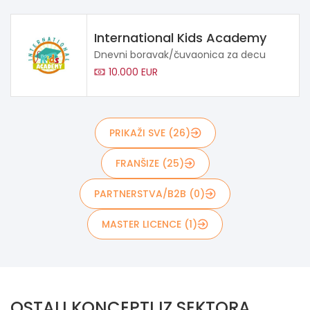
International Kids Academy
Dnevni boravak/čuvaonica za decu
10.000 EUR
PRIKAŽI SVE (26)
FRANŠIZE (25)
PARTNERSTVA/B2B (0)
MASTER LICENCE (1)
OSTALI KONCEPTI IZ SEKTORA