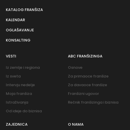
KATALOG FRANŠIZA
KALENDAR
OGLAŠAVANJE
KONSALTING
VESTI
ABC FRANŠIZINGA
Iz zemlje i regiona
Osnove
Iz sveta
Za primaoce franšize
Intervju nedelje
Za davaoce franšize
Moja franšiza
Franšizni ugovor
Istraživanja
Rečnik franšizinga i biznisa
Od ideje do biznisa
ZAJEDNICA
O NAMA