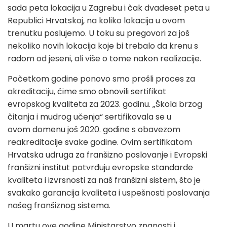
sada peta lokacija u Zagrebu i čak dvadeset peta u
Republici Hrvatskoj, na koliko lokacija u ovom
trenutku poslujemo. U toku su pregovori za još
nekoliko novih lokacija koje bi trebalo da krenu s
radom od jeseni, ali više o tome nakon realizacije.
Početkom godine ponovo smo prošli proces za
akreditaciju, čime smo obnovili sertifikat
evropskog kvaliteta za 2023. godinu. „Škola brzog
čitanja i mudrog učenja“ sertifikovala se u
ovom domenu još 2020. godine s obavezom
reakreditacije svake godine. Ovim sertifikatom
Hrvatska udruga za franšizno poslovanje i Evropski
franšizni institut potvrđuju evropske standarde
kvaliteta i izvrsnosti za naš franšizni sistem, što je
svakako garancija kvaliteta i uspešnosti poslovanja
našeg franšiznog sistema.
U martu ove godine Ministarstvo znanosti i