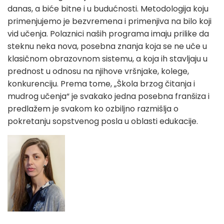
danas, a biće bitne i u budućnosti. Metodologija koju
primenjujemo je bezvremena i primenjiva na bilo koji
vid učenja. Polaznici naših programa imaju prilike da
steknu neka nova, posebna znanja koja se ne uče u
klasičnom obrazovnom sistemu, a koja ih stavljaju u
prednost u odnosu na njihove vršnjake, kolege,
konkurenciju. Prema tome, „Škola brzog čitanja i
mudrog učenja“ je svakako jedna posebna franšiza i
predlažem je svakom ko ozbiljno razmišlja o
pokretanju sopstvenog posla u oblasti edukacije.