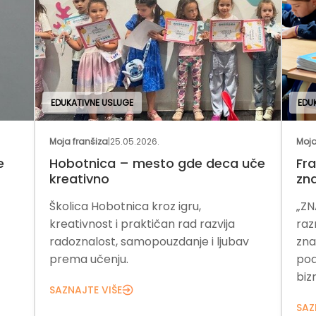
EDUKATIVNE USLUGE
EDU
Moja franšiza
|
25.05.2026.
Moja
e
Hobotnica – mesto gde deca uče
Fra
kreativno
zn
Školica Hobotnica kroz igru,
„ZN
kreativnost i praktičan rad razvija
raz
radoznalost, samopouzdanje i ljubav
zna
prema učenju.
pod
bizn
SAZNAJTE VIŠE
SAZ