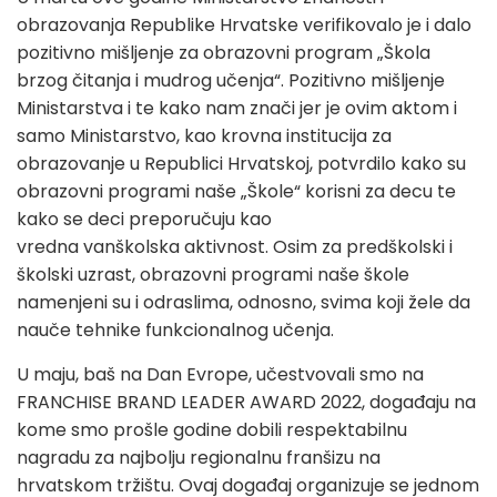
obrazovanja Republike Hrvatske verifikovalo je i dalo
pozitivno mišljenje za obrazovni program „Škola
brzog čitanja i mudrog učenja“. Pozitivno mišljenje
Ministarstva i te kako nam znači jer je ovim aktom i
samo Ministarstvo, kao krovna institucija za
obrazovanje u Republici Hrvatskoj, potvrdilo kako su
obrazovni programi naše „Škole“ korisni za decu te
kako se deci preporučuju kao
vredna vanškolska aktivnost. Osim za predškolski i
školski uzrast, obrazovni programi naše škole
namenjeni su i odraslima, odnosno, svima koji žele da
nauče tehnike funkcionalnog učenja.
U maju, baš na Dan Evrope, učestvovali smo na
FRANCHISE BRAND LEADER AWARD 2022, događaju na
kome smo prošle godine dobili respektabilnu
nagradu za najbolju regionalnu franšizu na
hrvatskom tržištu. Ovaj događaj organizuje se jednom