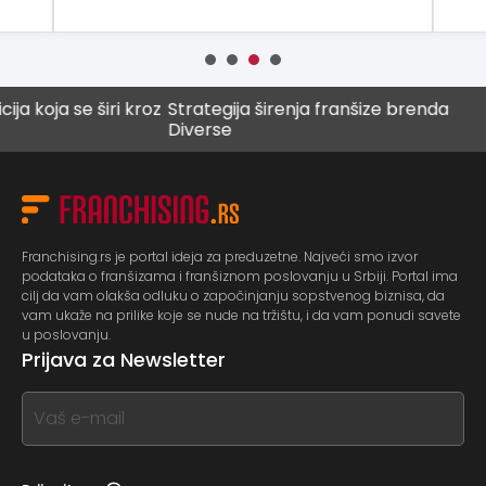
se širi kroz
Strategija širenja franšize brenda
Digital
Diverse
budućn
Franchising.rs je portal ideja za preduzetne. Najveći smo izvor
podataka o franšizama i franšiznom poslovanju u Srbiji. Portal ima
cilj da vam olakša odluku o započinjanju sopstvenog biznisa, da
vam ukaže na prilike koje se nude na tržištu, i da vam ponudi savete
u poslovanju.
Prijava za Newsletter
If
you
see
this,