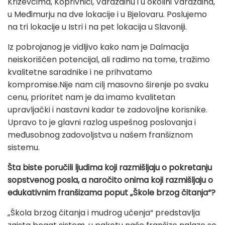
Križevcima, Koprivnici, Varaždinu i u okolini Varaždina,
u Međimurju na dve lokacije i u Bjelovaru. Poslujemo
na tri lokacije u Istri i na pet lokacija u Slavoniji.
Iz pobrojanog je vidljivo kako nam je Dalmacija
neiskorišćen potencijal, ali radimo na tome, tražimo
kvalitetne saradnike i ne prihvatamo
kompromise.Nije nam cilj masovno širenje po svaku
cenu, prioritet nam je da imamo kvalitetan
upravljački i nastavni kadar te zadovoljne korisnike.
Upravo to je glavni razlog uspešnog poslovanja i
međusobnog zadovoljstva u našem franšiznom
sistemu.
Šta biste poručili ljudima koji razmišljaju o pokretanju
sopstvenog posla, a naročito onima koji razmišljaju o
edukativnim franšizama poput „Škole brzog čitanja“?
„Škola brzog čitanja i mudrog učenja“ predstavlja