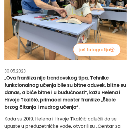
još fotografija
30.05.2023.
„Ova franšiza nije trendovskog tipa. Tehnike
funkcionalnog učenja bile su bitne oduvek, bitne su
danas, a biće bitne i u budućnosti“, kažu Helena i
Hrvoje Tkalčić, primaoci master franšize „Škole
brzog čitanja i mudrog učenja“.
Kada su 2019. Helena i Hrvoje Tkalčić odlučili da se
upuste u preduzetničke vode, otvorili su „Centar za