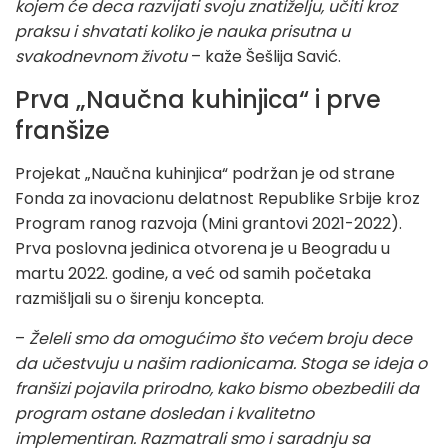
kojem će deca razvijati svoju znatiželju, učiti kroz
praksu i shvatati koliko je nauka prisutna u
svakodnevnom životu
– kaže Šešlija Savić.
Prva „Naučna kuhinjica“ i prve
franšize
Projekat „Naučna kuhinjica“ podržan je od strane
Fonda za inovacionu delatnost Republike Srbije kroz
Program ranog razvoja (Mini grantovi 2021-2022).
Prva poslovna jedinica otvorena je u Beogradu u
martu 2022. godine, a već od samih početaka
razmišljali su o širenju koncepta.
–
Želeli smo da omogućimo što većem broju dece
da učestvuju u našim radionicama. Stoga se ideja o
franšizi pojavila prirodno, kako bismo obezbedili da
program ostane dosledan i kvalitetno
implementiran. Razmatrali smo i saradnju sa