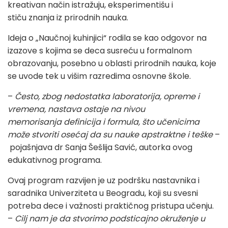
kreativan način istražuju, eksperimentišu i
stiču znanja iz prirodnih nauka.
Ideja o „Naučnoj kuhinjici“ rodila se kao odgovor na
izazove s kojima se deca susreću u formalnom
obrazovanju, posebno u oblasti prirodnih nauka, koje
se uvode tek u višim razredima osnovne škole.
–
Često, zbog nedostatka laboratorija, opreme i
vremena, nastava ostaje na nivou
memorisanja definicija i formula, što učenicima
može stvoriti osećaj da su nauke apstraktne i teške
–
pojašnjava dr Sanja Šešlija Savić, autorka ovog
edukativnog programa.
Ovaj program razvijen je uz podršku nastavnika i
saradnika Univerziteta u Beogradu, koji su svesni
potreba dece i važnosti praktičnog pristupa učenju.
–
Cilj nam je da stvorimo podsticajno okruženje u