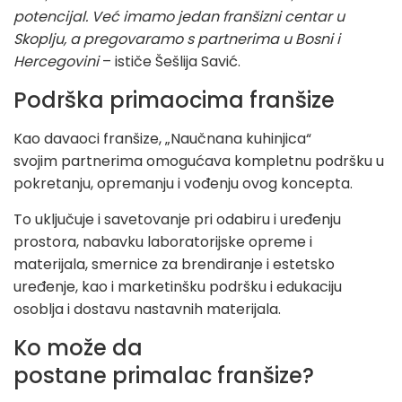
potencijal. Već imamo jedan franšizni centar u
Skoplju, a pregovaramo s partnerima u Bosni i
Hercegovini
– ističe Šešlija Savić.
Podrška primaocima franšize
Kao davaoci franšize, „Naučnana kuhinjica“
svojim partnerima omogućava kompletnu podršku u
pokretanju, opremanju i vođenju ovog koncepta.
To uključuje i savetovanje pri odabiru i uređenju
prostora, nabavku laboratorijske opreme i
materijala, smernice za brendiranje i estetsko
uređenje, kao i marketinšku podršku i edukaciju
osoblja i dostavu nastavnih materijala.
Ko može da
postane primalac franšize?