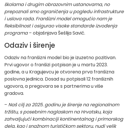
školama i drugim obrazovnim ustanovama, no
prepoznali smo ograničenja u pogledu infrastrukture
i uslova rada. Franšizni model omogućio nam je
fleksibilnost i osigurao visoke standarde izvođenja
programa
– objašnjava Šešlija Savić.
Odaziv i širenje
Odaziv na franšizni model bio je izuzetno pozitivan.
Prvi ugovor o franšizi potpisan je u martu 2023.
godine, a u Kragujevcu je otvorena prva franšizna
poslovna jedinica. Dosad su potpisali 12 franšiznih
ugovora, a pregovara se s partnerima u više
gradova.
–
Naš cilj za 2025. godinu je širenje na regionalnom
tržištu, s posebnim naglaskom na Hrvatsku, koja
zahvaljujući kombinaciji kontinentalnog i primorskog
dela, kao i snažnom turističkom sektoru, nudi velik