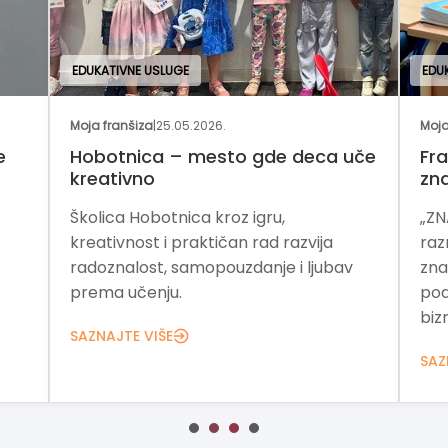
EDUKATIVNE USLUGE
EDU
Moja franšiza
|
25.05.2026.
Moja
e
Hobotnica – mesto gde deca uče
Fra
kreativno
zn
Školica Hobotnica kroz igru,
„ZN
kreativnost i praktičan rad razvija
raz
radoznalost, samopouzdanje i ljubav
zna
prema učenju.
pod
bizn
SAZNAJTE VIŠE
SAZ