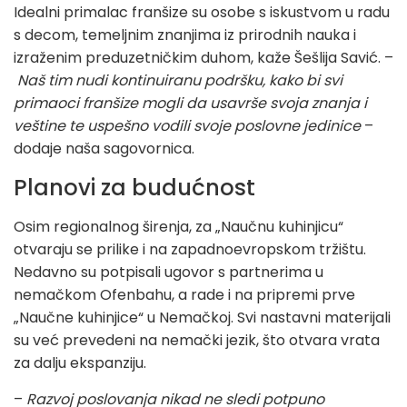
Idealni primalac franšize su osobe s iskustvom u radu
s decom, temeljnim znanjima iz prirodnih nauka i
izraženim preduzetničkim duhom, kaže Šešlija Savić. –
Naš tim nudi kontinuiranu podršku, kako bi svi
primaoci franšize mogli da usavrše svoja znanja i
veštine te uspešno vodili svoje poslovne jedinice
–
dodaje naša sagovornica.
Planovi za budućnost
Osim regionalnog širenja, za „Naučnu kuhinjicu“
otvaraju se prilike i na zapadnoevropskom tržištu.
Nedavno su potpisali ugovor s partnerima u
nemačkom Ofenbahu, a rade i na pripremi prve
„Naučne kuhinjice“ u Nemačkoj. Svi nastavni materijali
su već prevedeni na nemački jezik, što otvara vrata
za dalju ekspanziju.
–
Razvoj poslovanja nikad ne sledi potpuno