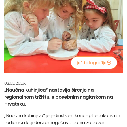
još fotografija
02.02.2025.
„Naučna kuhinjica“ nastavlja širenje na
regionalnom tržištu, s posebnim naglaskom na
Hrvatsku.
„Naučna kuhinjica“ je jedinstven koncept edukativnih
radionica koji deci omogućava da na zabavan i