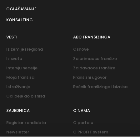
OGLAŠAVANJE
KONSALTING
VESTI
ABC FRANŠIZINGA
Iz zemlje i regiona
Osnove
Iz sveta
Za primaoce franšize
Intervju nedelje
Za davaoce franšize
Moja franšiza
Franšizni ugovor
Istraživanja
Rečnik franšizinga i biznisa
Od ideje do biznisa
ZAJEDNICA
O NAMA
Registar kandidata
O portalu
Newsletter
O PROFIT system