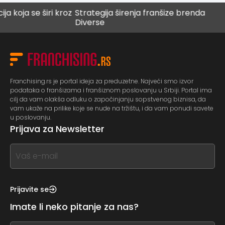
se širi kroz
Strategija širenja franšize brenda
Digital
Diverse
budućn
Franchising.rs je portal ideja za preduzetne. Najveći smo izvor
podataka o franšizama i franšiznom poslovanju u Srbiji. Portal ima
cilj da vam olakša odluku o započinjanju sopstvenog biznisa, da
vam ukaže na prilike koje se nude na tržištu, i da vam ponudi savete
u poslovanju.
Prijava za Newsletter
If
you
see
this,
Prijavite se
leave
Imate li neko pitanje za nas?
this
form