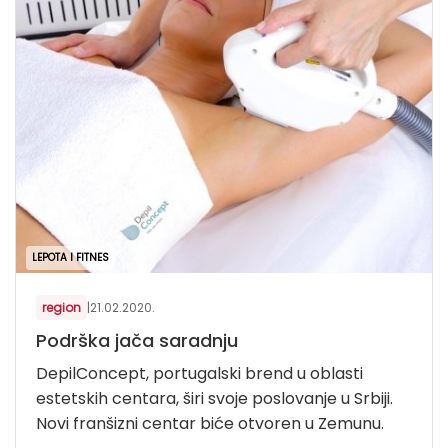
LEPOTA I FITNES
region
|
21.02.2020.
Podrška jača saradnju
DepilConcept, portugalski brend u oblasti
estetskih centara, širi svoje poslovanje u Srbiji.
Novi franšizni centar biće otvoren u Zemunu.