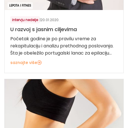
LEPOTA I FITNES
intervju nedelje
|
20.01.2020.
U razvoj s jasnim ciljevima
Početak godine je po pravilu vreme za
rekapitulaciju i analizu prethodnog poslovanja.
Šta je obeležilo portugalski lanac za epilaciju...
saznajte više