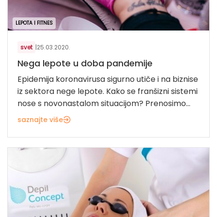
LEPOTA I FITNES
svet
|
25.03.2020.
Nega lepote u doba pandemije
Epidemija koronavirusa sigurno utiče i na biznise
iz sektora nege lepote. Kako se franšizni sistemi
nose s novonastalom situacijom? Prenosimo...
saznajte više