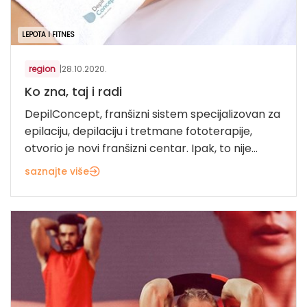
LEPOTA I FITNES
region
|
28.10.2020.
Ko zna, taj i radi
DepilConcept, franšizni sistem specijalizovan za
epilaciju, depilaciju i tretmane fototerapije,
otvorio je novi franšizni centar. Ipak, to nije...
saznajte više