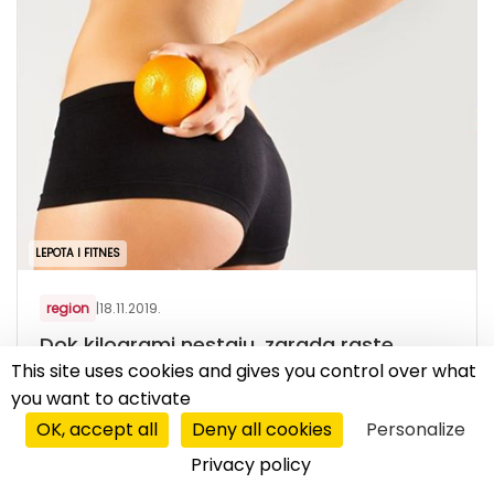
LEPOTA I FITNES
region
|
18.11.2019.
Dok kilogrami nestaju, zarada raste
This site uses cookies and gives you control over what
Lanac centara za rukovođenje i održavanje
you want to activate
telesne težine Body Creator ove godine
OK, accept all
Deny all cookies
Personalize
obeležava 18 godina poslovanja i najavljuje
snažnije širenje u...
Privacy policy