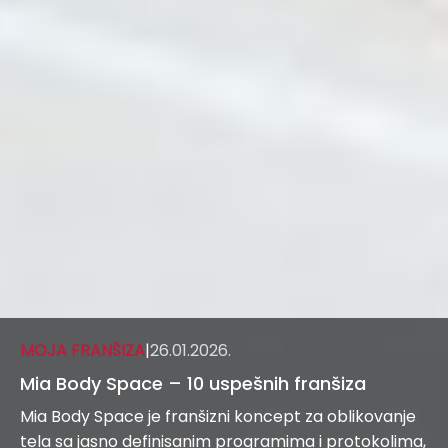
MOJA FRANŠIZA
|
26.01.2026.
Mia Body Space – 10 uspešnih franšiza
Mia Body Space je franšizni koncept za oblikovanje
tela sa jasno definisanim programima i protokolima,