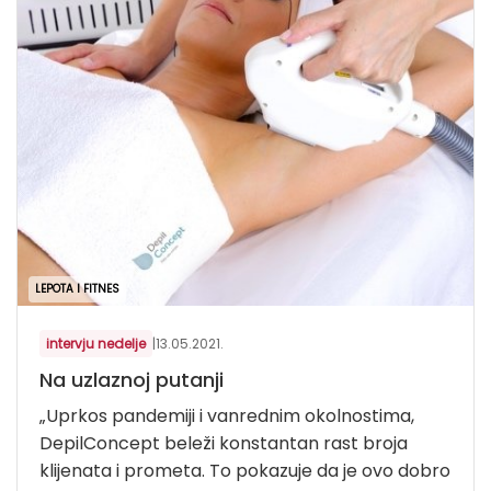
LEPOTA I FITNES
intervju nedelje
|
13.05.2021.
Na uzlaznoj putanji
„Uprkos pandemiji i vanrednim okolnostima,
DepilConcept beleži konstantan rast broja
klijenata i prometa. To pokazuje da je ovo dobro