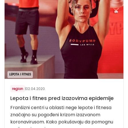
LEPOTA I FITNES
region
|
02.04.2020.
Lepota i fitnes pred izazovima epidemije
Franšizni centri u oblasti nege lepote i fitnesa
značajno su pogođeni krizom izazvanom
koronavirusom. Kako pokušavaju da pomognu