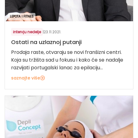
LEPOTA I FITNES
intervju nedelje
|
23.11.2021.
Ostati na uzlaznoj putanji
Prodaja raste, otvaraju se novi franšizni centri.
Koja su tržišta sad u fokusu i kako će se nadalje
razvijati portugalski lanac za epilaciju...
saznajte više