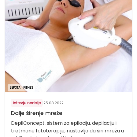
LEPOTA I FITNES
intervju nedelje
|
25.08.2022.
Dalje širenje mreže
DepilConcept, sistem za epilaciju, depilaciju i
tretmane fototerapije, nastavlja da širi mrežu u