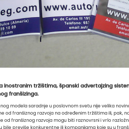
e na inostranim tržištima, španski advertajzing si
og franšizinga.
nog modela saradnje u poslovnom svetu nije velika novina, a
 od franšiznog razvoja na određenim tržištima ili, pak, n
 od franšiznog razvoja mogu biti raznovrsni i vrlo razložn
 bile previše konkurentne ili kompanijama koje su u franš