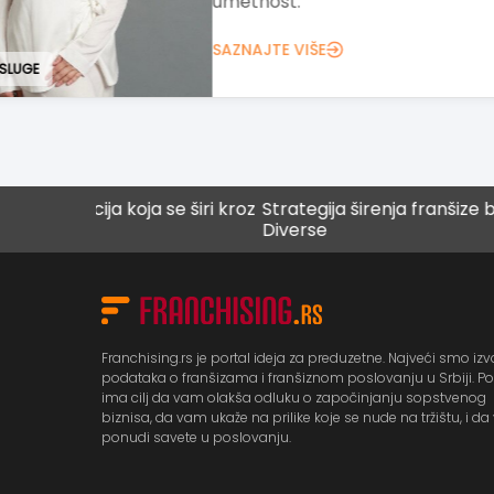
prema učenju.
SAZNAJTE VIŠE
EDUKATIVNE USLUGE
cija koja se širi kroz
Strategija širenja franšize brenda
Diverse
Franchising.rs je portal ideja za preduzetne. Najveći smo izv
podataka o franšizama i franšiznom poslovanju u Srbiji. Po
ima cilj da vam olakša odluku o započinjanju sopstvenog
biznisa, da vam ukaže na prilike koje se nude na tržištu, i d
ponudi savete u poslovanju.