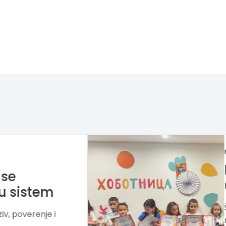
 mesto gde deca
o
igru, kreativnost i praktičan
t, samopouzdanje i ljubav