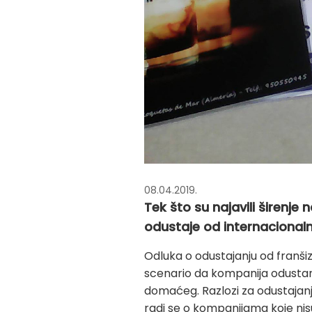
08.04.2019.
Tek što su najavili širenj
odustaje od internacionaln
Odluka o odustajanju od franšiz
scenario da kompanija odustane
domaćeg. Razlozi za odustajanje
radi se o kompanijama koje nisu