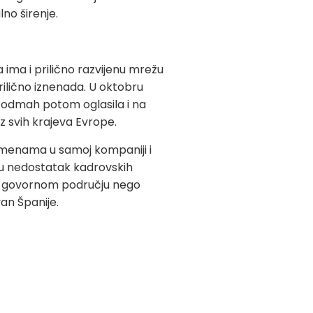
no širenje.
 ima i prilično razvijenu mrežu
rilično iznenada. U oktobru
e odmah potom oglasila i na
z svih krajeva Evrope.
romenama u samoj kompaniji i
nju nedostatak kadrovskih
kom govornom području nego
an Španije.