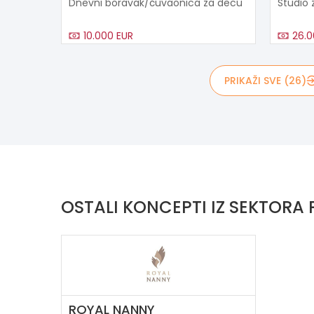
Dnevni boravak/čuvaonica za decu
Studio 
10.000 EUR
26.0
PRIKAŽI SVE (26)
OSTALI KONCEPTI IZ SEKTORA
ROYAL NANNY