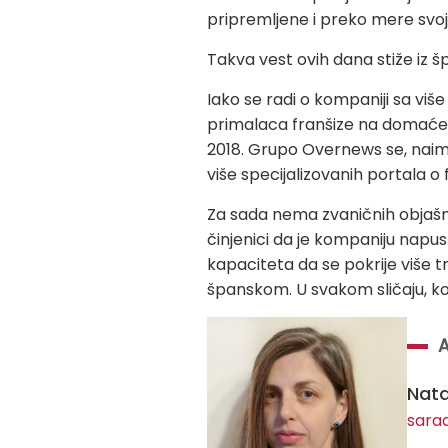
pripremljene i preko mere svoji
Takva vest ovih dana stiže iz
Iako se radi o kompaniji sa viš
primalaca franšize na domaćem t
2018. Grupo Overnews se, naime
više specijalizovanih portala o 
Za sada nema zvaničnih objašnj
činjenici da je kompaniju napus
kapaciteta da se pokrije više 
španskom. U svakom sličaju, ko
Nata
sara