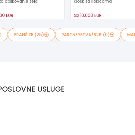
za oblikovanje tela
Kiosk sa kokicama
00 EUR
10.000 EUR
FRANŠIZE (25)
PARTNERSTVA/B2B (0)
MAS
 POSLOVNE USLUGE