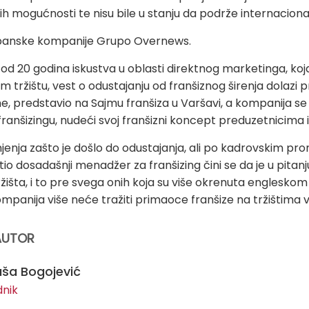
h mogućnosti te nisu bile u stanju da podrže internacional
 španske kompanije Grupo Overnews.
e od 20 godina iskustva u oblasti direktnog marketinga, koja
ržištu, vest o odustajanju od franšiznog širenja dolazi p
, predstavio na Sajmu franšiza u Varšavi, a kompanija s
franšizingu,
nudeći svoj franšizni koncept preduzetnicima i
enja zašto je došlo do odustajanja, ali po kadrovskim p
tio dosadašnji menadžer za franšizing čini se da je u pita
tržišta, i to pre svega onih koja su više okrenuta engles
mpanija više neće tražiti primaoce franšize na tržištima v
AUTOR
ša Bogojević
dnik