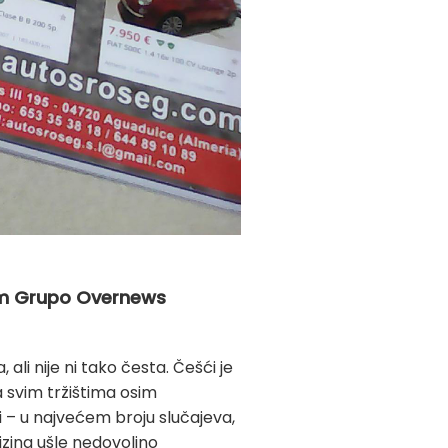
stem Grupo Overnews
li nije ni tako česta. Češći je
a svim tržištima osim
i
–
u
najvećem broju slučajeva,
izing ušle nedovoljno