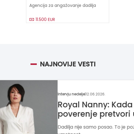
Agencija za angažovanje dadilja
11.500 EUR
NAJNOVIJE VESTI
Moja franšiza
|
25.05.2026.
Hobotnica –
uče kreativn
Školica Hobotnica kroz 
rad razvija radoznalos