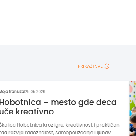
PRIKAŽI SVE
Moja franšiza
|
04.05.2026.
Franšiza za razvoj
funkcionalnog znanja kod
dece
„ZNAM ZA VIŠE“ razvija način učenja i razmišljanj