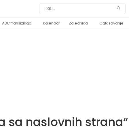
ABC franšizinga
Kalendar
Zajednica
Oglašavanje
a sa naslovnih strana“